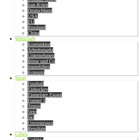
Iran-Krieg
Deutschland
USA
EU
Russland
China
Wirtschaft
Konjunktur
Arbeitsmarkt
Unternehmen
Börse und Co
Immobilien
Konsum
Sport
Fussball
Eishockey
Eismeister Zaugg
Formel 1
Tennis
Velo
Ski
Unvergessen
Resultate
Leben
Gefühle