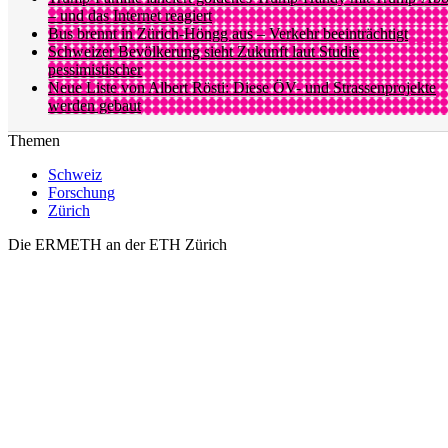
– und das Internet reagiert
Bus brennt in Zürich-Höngg aus – Verkehr beeinträchtigt
Schweizer Bevölkerung sieht Zukunft laut Studie
pessimistischer
Neue Liste von Albert Rösti: Diese ÖV- und Strassenprojekte
werden gebaut
Themen
Schweiz
Forschung
Zürich
Die ERMETH an der ETH Zürich