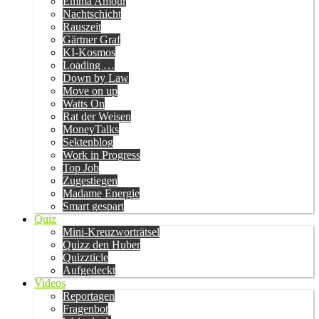
Emma Amour
Nachtschicht
Rauszeit
Gärtner Graf
KI-Kosmos
Loading …
Down by Law
Move on up
Watts On
Rat der Weisen
MoneyTalks
Sektenblog
Work in Progress
Top Job
Zugestiegen
Madame Energie
Smart gespart
Quiz
Mini-Kreuzworträtsel
Quizz den Huber
Quizzticle
Aufgedeckt
Videos
Reportagen
Fragenbot