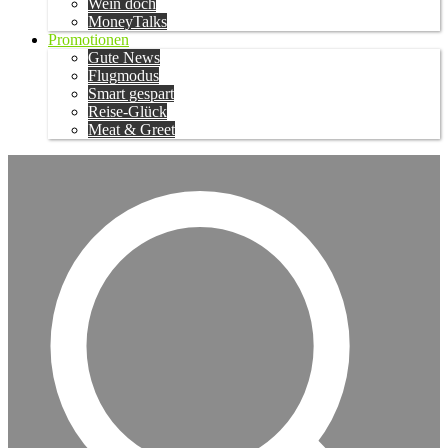
Wein doch
MoneyTalks
Promotionen
Gute News
Flugmodus
Smart gespart
Reise-Glück
Meat & Greet