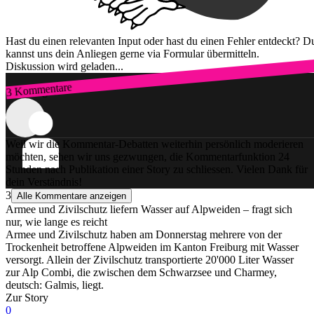
Hast du einen relevanten Input oder hast du einen Fehler entdeckt? D
kannst uns dein Anliegen gerne via Formular übermitteln.
Diskussion wird geladen...
3 Kommentare
Zum Login
Weil wir die Kommentar-Debatten weiterhin persönlich moderieren
möchten, sehen wir uns gezwungen, die Kommentarfunktion 24
Stunden nach Publikation einer Story zu schliessen. Vielen Dank für
dein Verständnis!
3
Alle Kommentare anzeigen
Armee und Zivilschutz liefern Wasser auf Alpweiden – fragt sich
nur, wie lange es reicht
Armee und Zivilschutz haben am Donnerstag mehrere von der
Trockenheit betroffene Alpweiden im Kanton Freiburg mit Wasser
versorgt. Allein der Zivilschutz transportierte 20'000 Liter Wasser
zur Alp Combi, die zwischen dem Schwarzsee und Charmey,
deutsch: Galmis, liegt.
Zur Story
0