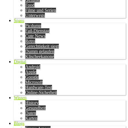
Food
Filme und Serien
Unterwegs
Spass
Picdump
Fail-Dienstag
Cute News
Retro
Gerechtigkeit siegt
Dumm gelaufen
Klischeekanone
Digital
Android
Apple
Google
Microsoft
Hardware-Test
Online-Sicherheit
Wissen
History
Gesundheit
Daten
Karten
Blogs