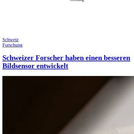
Schweiz
Forschung
Schweizer Forscher haben einen besseren
Bildsensor entwickelt