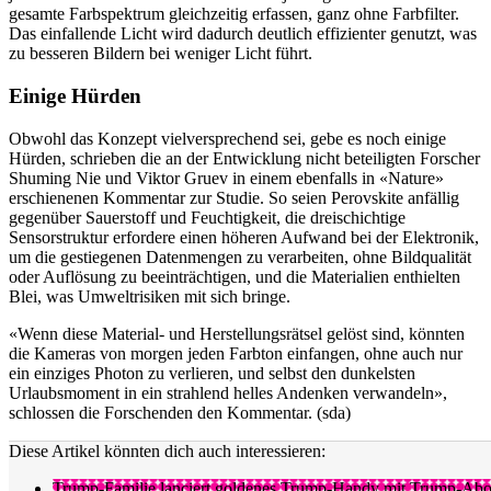
gesamte Farbspektrum gleichzeitig erfassen, ganz ohne Farbfilter.
Das einfallende Licht wird dadurch deutlich effizienter genutzt, was
zu besseren Bildern bei weniger Licht führt.
Einige Hürden
Obwohl das Konzept vielversprechend sei, gebe es noch einige
Hürden, schrieben die an der Entwicklung nicht beteiligten Forscher
Shuming Nie und Viktor Gruev in einem ebenfalls in «Nature»
erschienenen Kommentar zur Studie. So seien Perovskite anfällig
gegenüber Sauerstoff und Feuchtigkeit, die dreischichtige
Sensorstruktur erfordere einen höheren Aufwand bei der Elektronik,
um die gestiegenen Datenmengen zu verarbeiten, ohne Bildqualität
oder Auflösung zu beeinträchtigen, und die Materialien enthielten
Blei, was Umweltrisiken mit sich bringe.
«Wenn diese Material- und Herstellungsrätsel gelöst sind, könnten
die Kameras von morgen jeden Farbton einfangen, ohne auch nur
ein einziges Photon zu verlieren, und selbst den dunkelsten
Urlaubsmoment in ein strahlend helles Andenken verwandeln»,
schlossen die Forschenden den Kommentar. (sda)
Diese Artikel könnten dich auch interessieren:
Trump-Familie lanciert goldenes Trump-Handy mit Trump-Ab