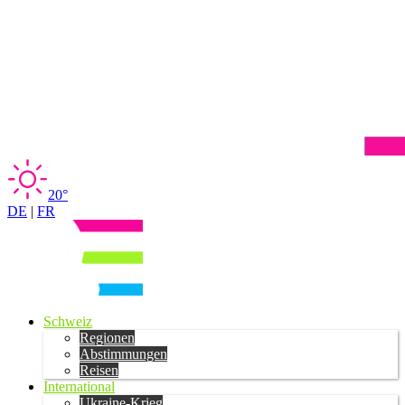
20°
DE
|
FR
Schweiz
Regionen
Abstimmungen
Reisen
International
Ukraine-Krieg