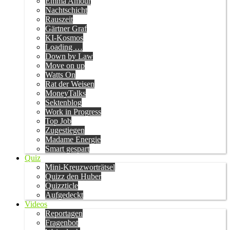
Emma Amour
Nachtschicht
Rauszeit
Gärtner Graf
KI-Kosmos
Loading …
Down by Law
Move on up
Watts On
Rat der Weisen
MoneyTalks
Sektenblog
Work in Progress
Top Job
Zugestiegen
Madame Energie
Smart gespart
Quiz
Mini-Kreuzworträtsel
Quizz den Huber
Quizzticle
Aufgedeckt
Videos
Reportagen
Fragenbot