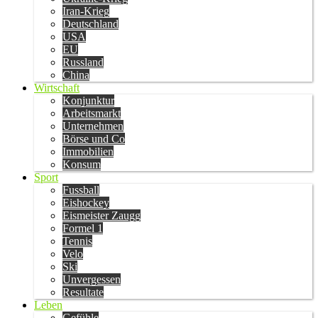
Iran-Krieg
Deutschland
USA
EU
Russland
China
Wirtschaft
Konjunktur
Arbeitsmarkt
Unternehmen
Börse und Co
Immobilien
Konsum
Sport
Fussball
Eishockey
Eismeister Zaugg
Formel 1
Tennis
Velo
Ski
Unvergessen
Resultate
Leben
Gefühle