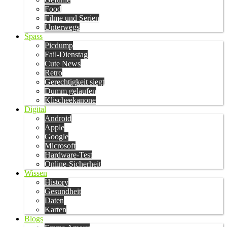
Food
Filme und Serien
Unterwegs
Spass
Picdump
Fail-Dienstag
Cute News
Retro
Gerechtigkeit siegt
Dumm gelaufen
Klischeekanone
Digital
Android
Apple
Google
Microsoft
Hardware-Test
Online-Sicherheit
Wissen
History
Gesundheit
Daten
Karten
Blogs