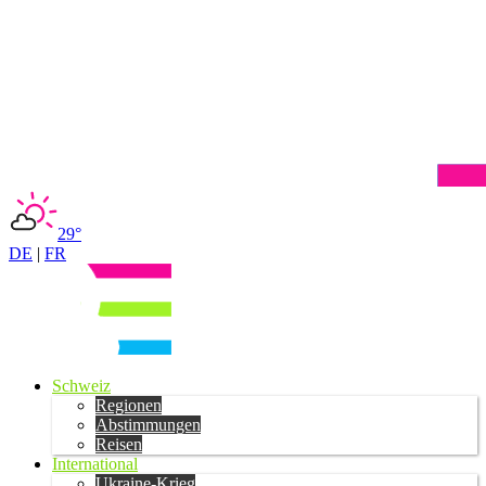
29°
DE
|
FR
Schweiz
Regionen
Abstimmungen
Reisen
International
Ukraine-Krieg