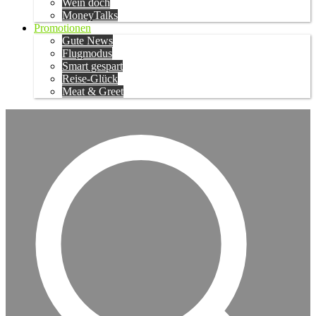
Wein doch
MoneyTalks
Promotionen
Gute News
Flugmodus
Smart gespart
Reise-Glück
Meat & Greet