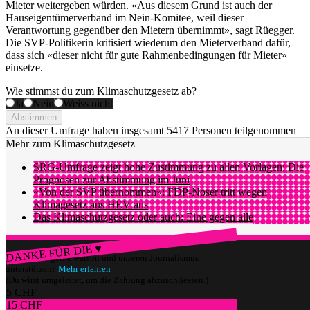
Mieter weitergeben würden. «Aus diesem Grund ist auch der
Hauseigentümerverband im Nein-Komitee, weil dieser
Verantwortung gegenüber den Mietern übernimmt», sagt Rüegger.
Die SVP-Politikerin kritisiert wiederum den Mieterverband dafür,
dass sich «dieser nicht für gute Rahmenbedingungen für Mieter»
einsetze.
Wie stimmst du zum Klimaschutzgesetz ab?
Ja
Nein
Weiss nicht
Abstimmen
An dieser Umfrage haben insgesamt
5417 Personen
teilgenommen
Mehr zum Klimaschutzgesetz
SRG-Umfrage zeigt hohe Zustimmung zu allen Vorlagen: Die
Prognosen zur Abstimmung im Juni
«Von der SVP übernommen»: FDP-Noser tritt wegen
Klimagesetz aus HEV aus
Das Klimaschutzgesetz oder auch: Eine gegen alle
DANKE FÜR DIE ♥
Würdest du gerne watson und unseren Journalismus
unterstützen?
Mehr erfahren
(Du wirst umgeleitet, um die Zahlung abzuschliessen.)
5 CHF
15 CHF