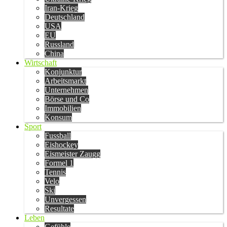
Iran-Krieg
Deutschland
USA
EU
Russland
China
Wirtschaft
Konjunktur
Arbeitsmarkt
Unternehmen
Börse und Co
Immobilien
Konsum
Sport
Fussball
Eishockey
Eismeister Zaugg
Formel 1
Tennis
Velo
Ski
Unvergessen
Resultate
Leben
Gefühle