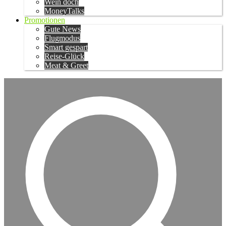
Wein doch
MoneyTalks
Promotionen
Gute News
Flugmodus
Smart gespart
Reise-Glück
Meat & Greet