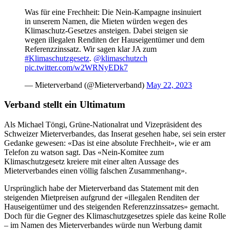
Was für eine Frechheit: Die Nein-Kampagne insinuiert
in unserem Namen, die Mieten würden wegen des
Klimaschutz-Gesetzes ansteigen. Dabei steigen sie
wegen illegalen Renditen der Hauseigentümer und dem
Referenzzinssatz. Wir sagen klar JA zum
#Klimaschutzgesetz
.
@klimaschutzch
pic.twitter.com/w2WRNyEDk7
— Mieterverband (@Mieterverband)
May 22, 2023
Verband stellt ein Ultimatum
Als Michael Töngi, Grüne-Nationalrat und Vizepräsident des
Schweizer Mieterverbandes, das Inserat gesehen habe, sei sein erster
Gedanke gewesen: «Das ist eine absolute Frechheit», wie er am
Telefon zu watson sagt. Das «Nein-Komitee zum
Klimaschutzgesetz kreiere mit einer alten Aussage des
Mieterverbandes einen völlig falschen Zusammenhang».
Ursprünglich habe der Mieterverband das Statement mit den
steigenden Mietpreisen aufgrund der «illegalen Renditen der
Hauseigentümer und des steigenden Referenzzinssatzes» gemacht.
Doch für die Gegner des Klimaschutzgesetzes spiele das keine Rolle
– im Namen des Mieterverbandes würde nun Werbung damit