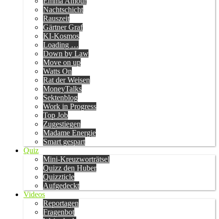
Emma Amour
Nachtschicht
Rauszeit
Gärtner Graf
KI-Kosmos
Loading …
Down by Law
Move on up
Watts On
Rat der Weisen
MoneyTalks
Sektenblog
Work in Progress
Top Job
Zugestiegen
Madame Energie
Smart gespart
Quiz
Mini-Kreuzworträtsel
Quizz den Huber
Quizzticle
Aufgedeckt
Videos
Reportagen
Fragenbot