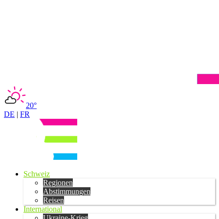
20°
DE
|
FR
Schweiz
Regionen
Abstimmungen
Reisen
International
Ukraine-Krieg