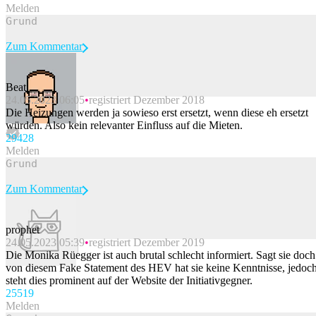
Melden
Zum Kommentar
Beat_
24.05.2023 06:05
registriert Dezember 2018
Beitrag melden
Die Heizungen werden ja sowieso erst ersetzt, wenn diese eh ersetzt
würden. Also kein relevanter Einfluss auf die Mieten.
294
28
Melden
Zum Kommentar
prophet
24.05.2023 05:39
registriert Dezember 2019
Beitrag melden
Die Monika Rüegger ist auch brutal schlecht informiert. Sagt sie doch
von diesem Fake Statement des HEV hat sie keine Kenntnisse, jedoc
steht dies prominent auf der Website der Initiativgegner.
255
19
Melden