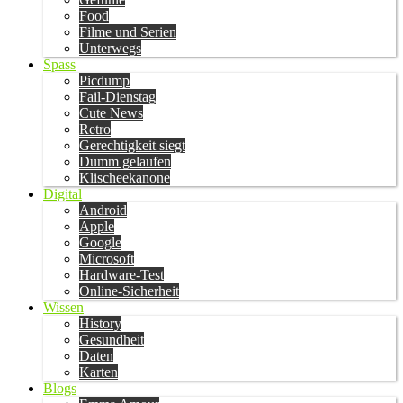
Food
Filme und Serien
Unterwegs
Spass
Picdump
Fail-Dienstag
Cute News
Retro
Gerechtigkeit siegt
Dumm gelaufen
Klischeekanone
Digital
Android
Apple
Google
Microsoft
Hardware-Test
Online-Sicherheit
Wissen
History
Gesundheit
Daten
Karten
Blogs