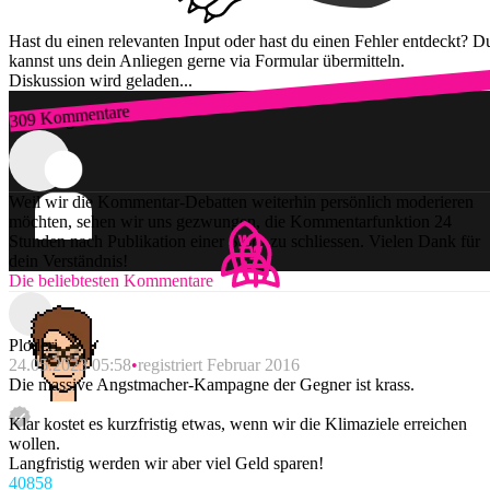
Hast du einen relevanten Input oder hast du einen Fehler entdeckt? D
kannst uns dein Anliegen gerne via Formular übermitteln.
Diskussion wird geladen...
309 Kommentare
Zum Login
Weil wir die Kommentar-Debatten weiterhin persönlich moderieren
möchten, sehen wir uns gezwungen, die Kommentarfunktion 24
Stunden nach Publikation einer Story zu schliessen. Vielen Dank für
dein Verständnis!
Die beliebtesten Kommentare
Ploderi
24.05.2023 05:58
registriert Februar 2016
Die massive Angstmacher-Kampagne der Gegner ist krass.
Klar kostet es kurzfristig etwas, wenn wir die Klimaziele erreichen
wollen.
Langfristig werden wir aber viel Geld sparen!
408
58