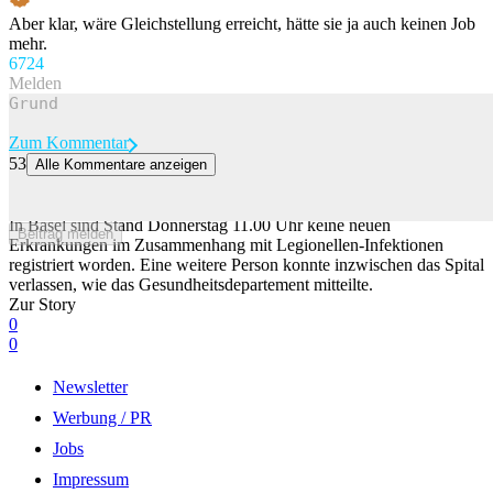
Aber klar, wäre Gleichstellung erreicht, hätte sie ja auch keinen Job
mehr.
67
24
Melden
Zum Kommentar
53
Alle Kommentare anzeigen
Keine neuen Legionellen-Fälle in Basel – fünf Personen weiterhin
im Spital
In Basel sind Stand Donnerstag 11.00 Uhr keine neuen
Beitrag melden
Erkrankungen im Zusammenhang mit Legionellen-Infektionen
registriert worden. Eine weitere Person konnte inzwischen das Spital
verlassen, wie das Gesundheitsdepartement mitteilte.
Zur Story
0
0
Newsletter
Werbung / PR
Jobs
Impressum