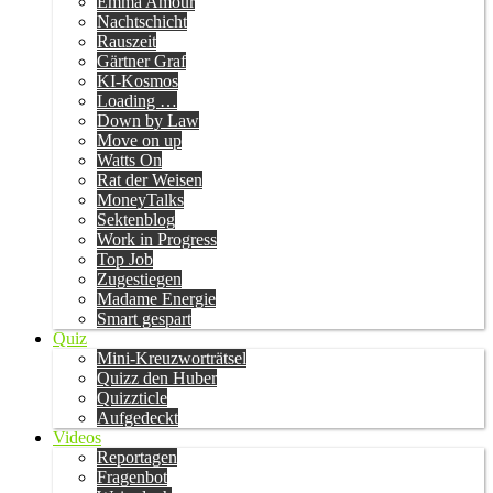
Emma Amour
Nachtschicht
Rauszeit
Gärtner Graf
KI-Kosmos
Loading …
Down by Law
Move on up
Watts On
Rat der Weisen
MoneyTalks
Sektenblog
Work in Progress
Top Job
Zugestiegen
Madame Energie
Smart gespart
Quiz
Mini-Kreuzworträtsel
Quizz den Huber
Quizzticle
Aufgedeckt
Videos
Reportagen
Fragenbot