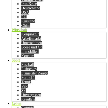
Iran-Krieg
Deutschland
USA
EU
Russland
China
Wirtschaft
Konjunktur
Arbeitsmarkt
Unternehmen
Börse und Co
Immobilien
Konsum
Sport
Fussball
Eishockey
Eismeister Zaugg
Formel 1
Tennis
Velo
Ski
Unvergessen
Resultate
Leben
Gefühle