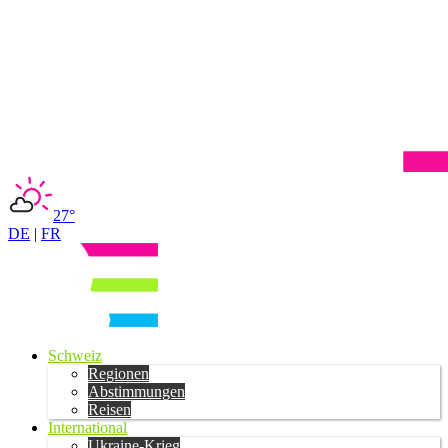
27°
DE
|
FR
Schweiz
Regionen
Abstimmungen
Reisen
International
Ukraine-Krieg