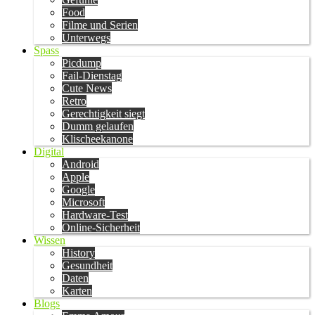
Food
Filme und Serien
Unterwegs
Spass
Picdump
Fail-Dienstag
Cute News
Retro
Gerechtigkeit siegt
Dumm gelaufen
Klischeekanone
Digital
Android
Apple
Google
Microsoft
Hardware-Test
Online-Sicherheit
Wissen
History
Gesundheit
Daten
Karten
Blogs