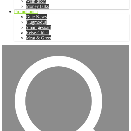
Wein doch
MoneyTalks
Promotionen
Gute News
Flugmodus
Smart gespart
Reise-Glück
Meat & Greet