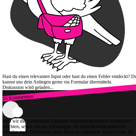
Hast du einen relevanten Input oder hast du einen Fehler entdeckt? D
kannst uns dein Anliegen gerne via Formular übermitteln.
Diskussion wird geladen...
53 Kommentare
Zum Login
Weil wir die Kommentar-Debatten weiterhin persönlich moderieren
möchten, sehen wir uns gezwungen, die Kommentarfunktion 24
Stunden nach Publikation einer Story zu schliessen. Vielen Dank für