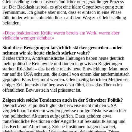
Gleichstellung kein selbstverständlicher oder geradliniger Prozess
ist. Der Backlash ist real, es gibt eine klare Gegenbewegung zum
Feminismus. Ich glaube aber nicht, dass er einfach in eine Phase
fällt, in der wir uns ohnehin linear auf dem Weg zur Gleichstellung
befanden.
«Diese reaktionären Kräfte waren bereits am Werk, waren aber
vielleicht weniger sichtbar.»
Sind diese Bewegungen tatsächlich stärker geworden – oder
nehmen wir sie heute einfach stärker wahr?
Beides trifft zu. Antifeministische Haltungen haben heute deutlich
mehr politische Reichweite und finden in gewissen Regierungen
starken Rückhalt – das ist eine relativ neue Entwicklung. Man muss
nur auf die USA schauen, die aktuell von einem klar antifeministisch
geprägten Kurs bestimmt werden. Gleichzeitig berichten Medien seit
einiger Zeit intensiv darüber, was dazu führt, dass das Thema im
öffentlichen Bewusstsein viel präsenter ist.
Zeigen sich solche Tendenzen auch in der Schweizer Politik?
Die Schweiz ist politisch glücklicherweise nicht mit den USA
vergleichbar. Trotzdem werden gewisse dortige Diskurse auch hier
von politischen Akteuren aufgegriffen. Dazu gehören etwa
transfeindliche Positionen oder Angriffe auf Sexualaufklärung und
das Recht auf Abtreibung. Solche Positionen tragen dazu bei,
gleichstellungspolitische Massnahmen zu delegitimieren. Diese