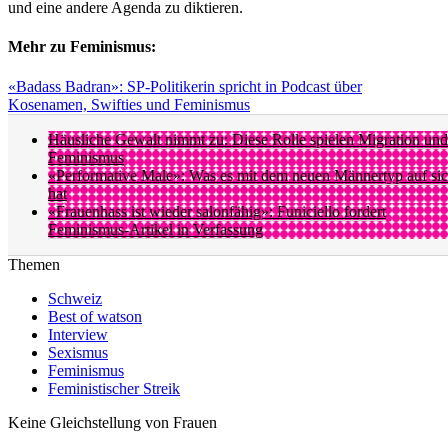
und eine andere Agenda zu diktieren.
Mehr zu Feminismus:
«Badass Badran»: SP-Politikerin spricht in Podcast über
Kosenamen, Swifties und Feminismus
Häusliche Gewalt nimmt zu: Diese Rolle spielen Migration und
Feminismus
«Performative Male»: Was es mit dem neuen Männertyp auf si
hat
«Frauenhass ist wieder salonfähig»: Funiciello fordert
Feminismus-Artikel in Verfassung
Themen
Schweiz
Best of watson
Interview
Sexismus
Feminismus
Feministischer Streik
Keine Gleichstellung von Frauen