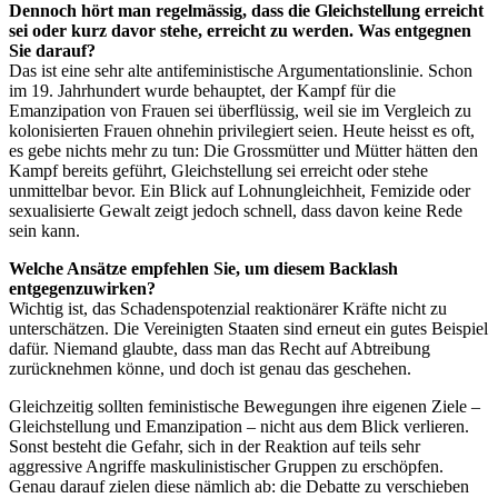
Dennoch hört man regelmässig, dass die Gleichstellung erreicht
sei oder kurz davor stehe, erreicht zu werden. Was entgegnen
Sie darauf?
Das ist eine sehr alte antifeministische Argumentationslinie. Schon
im 19. Jahrhundert wurde behauptet, der Kampf für die
Emanzipation von Frauen sei überflüssig, weil sie im Vergleich zu
kolonisierten Frauen ohnehin privilegiert seien. Heute heisst es oft,
es gebe nichts mehr zu tun: Die Grossmütter und Mütter hätten den
Kampf bereits geführt, Gleichstellung sei erreicht oder stehe
unmittelbar bevor. Ein Blick auf Lohnungleichheit, Femizide oder
sexualisierte Gewalt zeigt jedoch schnell, dass davon keine Rede
sein kann.
Welche Ansätze empfehlen Sie, um diesem Backlash
entgegenzuwirken?
Wichtig ist, das Schadenspotenzial reaktionärer Kräfte nicht zu
unterschätzen. Die Vereinigten Staaten sind erneut ein gutes Beispiel
dafür. Niemand glaubte, dass man das Recht auf Abtreibung
zurücknehmen könne, und doch ist genau das geschehen.
Gleichzeitig sollten feministische Bewegungen ihre eigenen Ziele –
Gleichstellung und Emanzipation – nicht aus dem Blick verlieren.
Sonst besteht die Gefahr, sich in der Reaktion auf teils sehr
aggressive Angriffe maskulinistischer Gruppen zu erschöpfen.
Genau darauf zielen diese nämlich ab: die Debatte zu verschieben