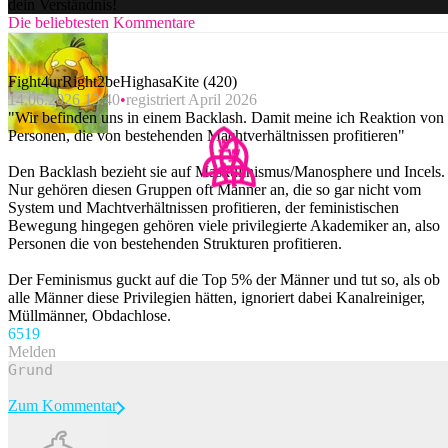
dein Verständnis!
Die beliebtesten Kommentare
Fight4urRight2beHighasaKite (420)
14.06.2026 13:40
registriert April 2026
"Wir befinden uns in einem Backlash. Damit meine ich Reaktion von
Personen, die von bestehenden Machtverhältnissen profitieren"
Den Backlash bezieht sie auf Maskulinismus/Manosphere und Incels.
Nur gehören diesen Gruppen oft Männer an, die so gar nicht vom
System und Machtverhältnissen profitieren, der feministischen
Bewegung hingegen gehören viele privilegierte Akademiker an, also
Personen die von bestehenden Strukturen profitieren.
Der Feminismus guckt auf die Top 5% der Männer und tut so, als ob
alle Männer diese Privilegien hätten, ignoriert dabei Kanalreiniger,
Müllmänner, Obdachlose.
65
19
Melden
Zum Kommentar