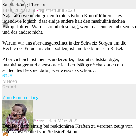
Sandlerkönig Eberhard
14.06.2026 12:58
registriert Juli 2020
Beitrag melden
Naja, also wenn einige den feministischen Kampf führen ist es
irgendwie logisch, dass einige andere halt den maskulinistischen
Kampf führen. Wäre ja ziemlich schräg, wenn das eine erlaubt sein so
und das andere nicht.
Warum wir uns aber ausgerechnet in der Schweiz Sorgen um die
Rechte der Frauen machen sollten, ist und bleibt mir ein Rätsel.
Aber vielleicht ist mein wundervoller, absolut selbstständiger,
unabhängiger und ebenso wie ich berufstätiger Schatz auch ein
schlechtes Beispiel dafür, wer weiss das schon…
69
25
Melden
Zum Kommentar
El_Chorche
14.06.2026 12:35
registriert März 2021
Beitrag melden
Den Backlash einzig bei reaktionären Kräften zu verorten zeugt von
einer Abwesenheit von Selbstreflektion.