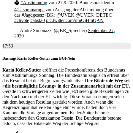
🗳
#Abstimmung
vom 27.9.2020: Bundespräsidentin
@s_sommaruga
zum Ausgang der Abstimmung über
das
#Jagdgesetz
(BK)
@UVEK
@UVEK_DETEC
#chvote
#abst20
pic.twitter.com/rtmQjHmQAN
— André Simonazzi (@BR_Sprecher)
September 27,
2020
17:53
Das sagt Karin Keller-Sutter zum BGI-Nein
Karin Keller-Sutter
eröffnet die Pressekonferenz des Bundesrats
zum Abstimmungs-Sonntag. Die Bundesrätin zeigt sich erfreut über
das Resultat bei der Begrenzungs-Initiative.
Der Bilaterale Weg sei
«die bestmögliche Lösung» in der Zusammenarbeit mit der EU.
Gerade in schwierigeren Zeiten wie jetzt seien gute Beziehungen zu
den Nachbarn und der EU wichtig. Diese Voraussetzungen seien
mit dem heutigen Resultat gestärkt worden. Auch wenn die
Begrenzungsinitiative klar abgelehnt wurde, hätten doch vier
Kantone die Vorlage angenommen. Keller-Sutter betonte
insbesondere den Grenzkanton Tessin. Die Bundesrätin betonte
jedoch, dass der Bilaterale Weg der richtige Weg sei.