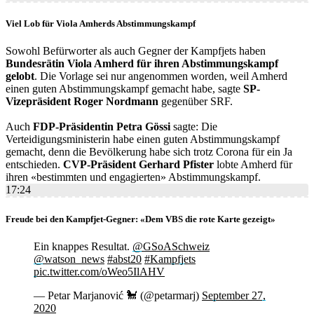
Viel Lob für Viola Amherds Abstimmungskampf
Sowohl Befürworter als auch Gegner der Kampfjets haben
Bundesrätin Viola Amherd für ihren Abstimmungskampf
gelobt
. Die Vorlage sei nur angenommen worden, weil Amherd
einen guten Abstimmungskampf gemacht habe, sagte
SP-
Vizepräsident Roger Nordmann
gegenüber SRF.
Auch
FDP-Präsidentin Petra Gössi
sagte: Die
Verteidigungsministerin habe einen guten Abstimmungskampf
gemacht, denn die Bevölkerung habe sich trotz Corona für ein Ja
entschieden.
CVP-Präsident Gerhard Pfister
lobte Amherd für
ihren «bestimmten und engagierten» Abstimmungskampf.
17:24
Freude bei den Kampfjet-Gegner: «Dem VBS die rote Karte gezeigt»
Ein knappes Resultat.
@GSoASchweiz
@watson_news
#abst20
#Kampfjets
pic.twitter.com/oWeo5IlAHV
— Petar Marjanović 🐩 (@petarmarj)
September 27,
2020