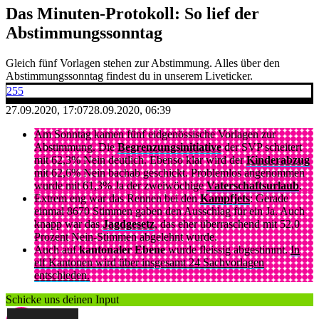
Das Minuten-Protokoll: So lief der
Abstimmungssonntag
Gleich fünf Vorlagen stehen zur Abstimmung. Alles über den
Abstimmungssonntag findest du in unserem Liveticker.
255
27.09.2020, 17:07
28.09.2020, 06:39
Am Sonntag kamen fünf eidgenössische Vorlagen zur
Abstimmung. Die
Begrenzungsinitiative
der SVP scheitert
mit 62,3% Nein deutlich. Ebenso klar wird der
Kinderabzug
mit 62,6% Nein bachab geschickt. Problemlos angenommen
wurde mit 61,3% Ja der zweiwöchige
Vaterschaftsurlaub
.
Extrem eng war das Rennen bei den
Kampfjets
: Gerade
einmal 8670 Stimmen gaben den Ausschlag für ein Ja. Auch
knapp war das
Jagdgesetz
, das eher überraschend mit 52,0
Prozent Nein-Stimmen abgelehnt wurde.
Auch auf
kantonaler Ebene
wurde fleissig abgestimmt.
In
elf Kantonen wird über insgesamt 24 Sachvorlagen
entschieden.
Schicke uns deinen Input