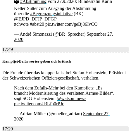
🗳
#Abstimmung
vom 27.9.2020: Bundesrätin Karin
Keller-Sutter zum Ausgang der Abstimmung
über die
#Begrenzungsinitiative
(BK)
@EJPD_DFJP_DFGP
#chvote
#abst20
pic.twitter.com/geBj86IvCQ
— André Simonazzi (@BR_Sprecher)
September 27,
2020
17:49
Kampfjet-Befürworter geben sich kritisch
Die Freude über das knappe Ja ist bei Stefan Hollenstein, Präsident
der Schweizerischen Offiziersgesellschaft, verhalten.
Nach dem Zufalls-Mehr bei den Kampfjets: „Es
braucht Modernisierung des veralteten Armee-Bildes“,
sagt SOG Hollenstein.
@watson_news
pic.twitter.com/d3Lfp0rPJc
— Adrian Müller (@mueller_adrian)
September 27,
2020
17:29