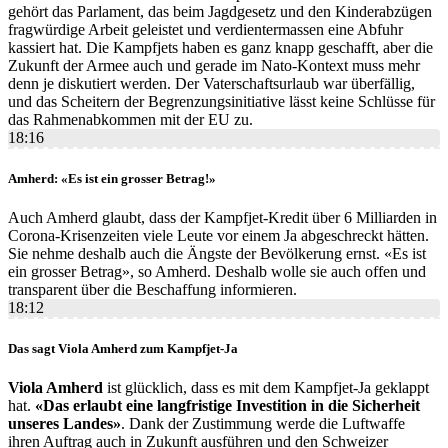
gehört das Parlament, das beim Jagdgesetz und den Kinderabzügen
fragwürdige Arbeit geleistet und verdientermassen eine Abfuhr
kassiert hat. Die Kampfjets haben es ganz knapp geschafft, aber die
Zukunft der Armee auch und gerade im Nato-Kontext muss mehr
denn je diskutiert werden. Der Vaterschaftsurlaub war überfällig,
und das Scheitern der Begrenzungsinitiative lässt keine Schlüsse für
das Rahmenabkommen mit der EU zu.
18:16
Amherd: «Es ist ein grosser Betrag!»
Auch Amherd glaubt, dass der Kampfjet-Kredit über 6 Milliarden in
Corona-Krisenzeiten viele Leute vor einem Ja abgeschreckt hätten.
Sie nehme deshalb auch die Ängste der Bevölkerung ernst. «Es ist
ein grosser Betrag», so Amherd. Deshalb wolle sie auch offen und
transparent über die Beschaffung informieren.
18:12
Das sagt Viola Amherd zum Kampfjet-Ja
Viola Amherd
ist glücklich, dass es mit dem Kampfjet-Ja geklappt
hat.
«Das erlaubt eine langfristige Investition in die Sicherheit
unseres Landes»
. Dank der Zustimmung werde die Luftwaffe
ihren Auftrag auch in Zukunft ausführen und den Schweizer