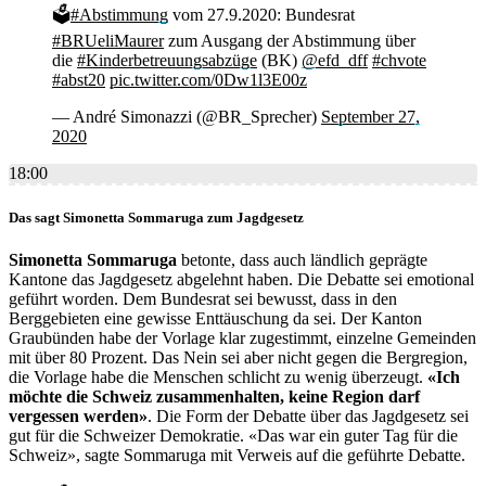
🗳
#Abstimmung
vom 27.9.2020: Bundesrat
#BRUeliMaurer
zum Ausgang der Abstimmung über
die
#Kinderbetreuungsabzüge
(BK)
@efd_dff
#chvote
#abst20
pic.twitter.com/0Dw1l3E00z
— André Simonazzi (@BR_Sprecher)
September 27,
2020
18:00
Das sagt Simonetta Sommaruga zum Jagdgesetz
Simonetta Sommaruga
betonte, dass auch ländlich geprägte
Kantone das Jagdgesetz abgelehnt haben. Die Debatte sei emotional
geführt worden. Dem Bundesrat sei bewusst, dass in den
Berggebieten eine gewisse Enttäuschung da sei. Der Kanton
Graubünden habe der Vorlage klar zugestimmt, einzelne Gemeinden
mit über 80 Prozent. Das Nein sei aber nicht gegen die Bergregion,
die Vorlage habe die Menschen schlicht zu wenig überzeugt.
«Ich
möchte die Schweiz zusammenhalten, keine Region darf
vergessen werden»
. Die Form der Debatte über das Jagdgesetz sei
gut für die Schweizer Demokratie. «Das war ein guter Tag für die
Schweiz», sagte Sommaruga mit Verweis auf die geführte Debatte.