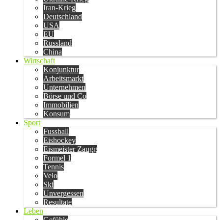
Iran-Krieg
Deutschland
USA
EU
Russland
China
Wirtschaft
Konjunktur
Arbeitsmarkt
Unternehmen
Börse und Co
Immobilien
Konsum
Sport
Fussball
Eishockey
Eismeister Zaugg
Formel 1
Tennis
Velo
Ski
Unvergessen
Resultate
Leben
Gefühle