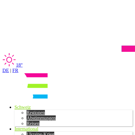
18°
DE
|
FR
Schweiz
Regionen
Abstimmungen
Reisen
International
Ukraine-Krieg