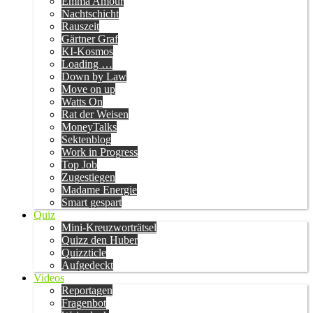
Emma Amour
Nachtschicht
Rauszeit
Gärtner Graf
KI-Kosmos
Loading …
Down by Law
Move on up
Watts On
Rat der Weisen
MoneyTalks
Sektenblog
Work in Progress
Top Job
Zugestiegen
Madame Energie
Smart gespart
Quiz
Mini-Kreuzworträtsel
Quizz den Huber
Quizzticle
Aufgedeckt
Videos
Reportagen
Fragenbot