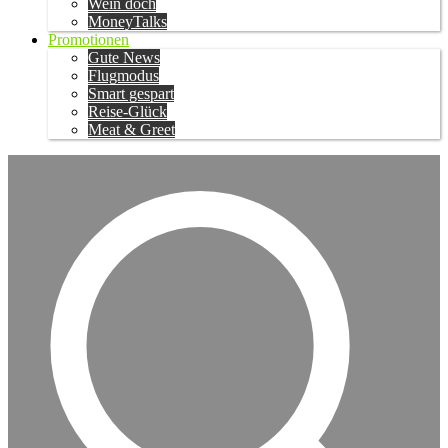
Wein doch
MoneyTalks
Promotionen
Gute News
Flugmodus
Smart gespart
Reise-Glück
Meat & Greet