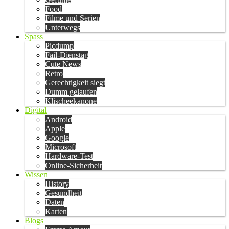
Food
Filme und Serien
Unterwegs
Spass
Picdump
Fail-Dienstag
Cute News
Retro
Gerechtigkeit siegt
Dumm gelaufen
Klischeekanone
Digital
Android
Apple
Google
Microsoft
Hardware-Test
Online-Sicherheit
Wissen
History
Gesundheit
Daten
Karten
Blogs