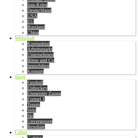
Iran-Krieg
Deutschland
USA
EU
Russland
China
Wirtschaft
Konjunktur
Arbeitsmarkt
Unternehmen
Börse und Co
Immobilien
Konsum
Sport
Fussball
Eishockey
Eismeister Zaugg
Formel 1
Tennis
Velo
Ski
Unvergessen
Resultate
Leben
Gefühle