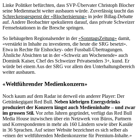
Linke Politiker befürchten, dass SVP-Übervater Christoph Blocher
seine Medienmacht weiter ausbauen würde. Zuverlässig taucht das
Schreckensgespenst der «Blocherisierung»
in jeder Billag-Debatte
auf. Andere Beobachter spekulieren darauf, dass private Schweizer
Fernsehstationen in die Bresche springen.
So liebäugelten Regionalsender in der
«SonntagsZeitung»
damit,
«verstärkt in Inhalte zu investieren, die heute die SRG besetzt».
Etwa in Rechte für Eishockey- oder Fussball-Übertragungen.
Ähnliche Absichten tat in der «Schweiz am Wochenende» auch
Dominik Kaiser, Chef des Schweizer Privatsenders 3+, kund. Er
würde bei einem Aus der SRG vor allem den Unterhaltungsbereich
weiter ausbauen.
«Weltführender Medienkonzern»
Noch kaum auf dem Radar ist derweil ein anderer Player: Der
Getränkegigant Red Bull.
Neben klebrigen Energydrinks
produziert der Konzern längst auch Medieninhalte – und zwar
im grossen Stil.
Vor zehn Jahren gegründet, verfügt das Red Bull
Media House inzwischen über ein Netzwerk von Büros, Partnern
und Korrespondenten in mehr als 160 Ländern sowie über Kanäle
in 36 Sprachen. Auf seiner Website bezeichnet es sich selber als
«einen der weltführenden Medienkonzerne für Premium-Inhalte.»