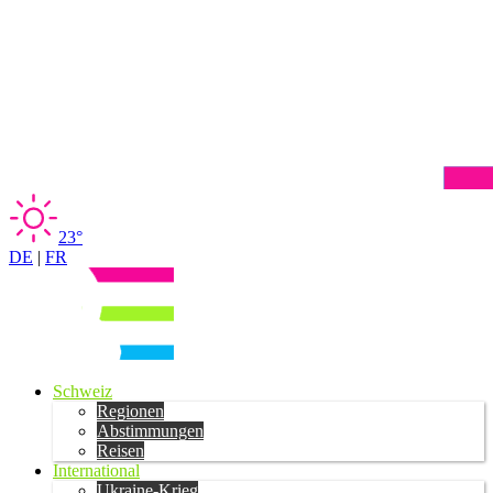
23°
DE
|
FR
Schweiz
Regionen
Abstimmungen
Reisen
International
Ukraine-Krieg