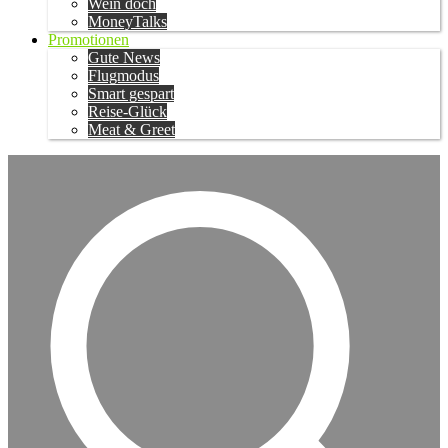
Wein doch
MoneyTalks
Promotionen
Gute News
Flugmodus
Smart gespart
Reise-Glück
Meat & Greet