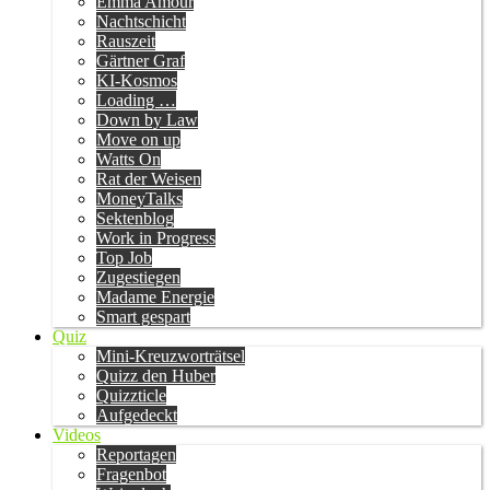
Emma Amour
Nachtschicht
Rauszeit
Gärtner Graf
KI-Kosmos
Loading …
Down by Law
Move on up
Watts On
Rat der Weisen
MoneyTalks
Sektenblog
Work in Progress
Top Job
Zugestiegen
Madame Energie
Smart gespart
Quiz
Mini-Kreuzworträtsel
Quizz den Huber
Quizzticle
Aufgedeckt
Videos
Reportagen
Fragenbot