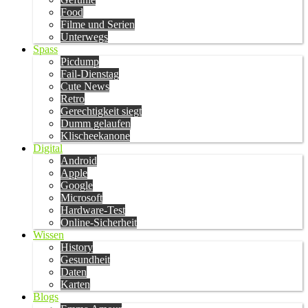
Food
Filme und Serien
Unterwegs
Spass
Picdump
Fail-Dienstag
Cute News
Retro
Gerechtigkeit siegt
Dumm gelaufen
Klischeekanone
Digital
Android
Apple
Google
Microsoft
Hardware-Test
Online-Sicherheit
Wissen
History
Gesundheit
Daten
Karten
Blogs