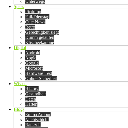
Unterwegs
Spass
Picdump
Fail-Dienstag
Cute News
Retro
Gerechtigkeit siegt
Dumm gelaufen
Klischeekanone
Digital
Android
Apple
Google
Microsoft
Hardware-Test
Online-Sicherheit
Wissen
History
Gesundheit
Daten
Karten
Blogs
Emma Amour
Nachtschicht
Rauszeit