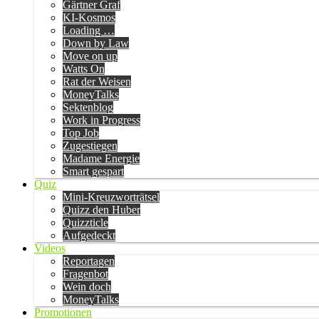
Gärtner Graf
KI-Kosmos
Loading …
Down by Law
Move on up
Watts On
Rat der Weisen
MoneyTalks
Sektenblog
Work in Progress
Top Job
Zugestiegen
Madame Energie
Smart gespart
Quiz
Mini-Kreuzworträtsel
Quizz den Huber
Quizzticle
Aufgedeckt
Videos
Reportagen
Fragenbot
Wein doch
MoneyTalks
Promotionen