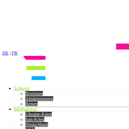
DE
|
FR
Schweiz
Regionen
Abstimmungen
Reisen
International
Ukraine-Krieg
Iran-Krieg
Deutschland