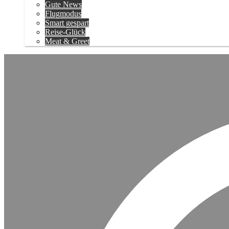
Gute News
Flugmodus
Smart gespart
Reise-Glück
Meat & Greet