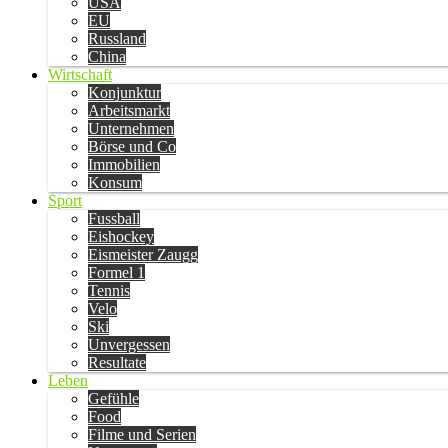
USA
EU
Russland
China
Wirtschaft
Konjunktur
Arbeitsmarkt
Unternehmen
Börse und Co
Immobilien
Konsum
Sport
Fussball
Eishockey
Eismeister Zaugg
Formel 1
Tennis
Velo
Ski
Unvergessen
Resultate
Leben
Gefühle
Food
Filme und Serien