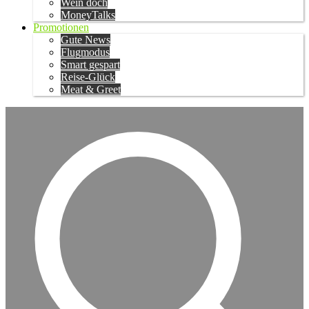
Wein doch
MoneyTalks
Promotionen
Gute News
Flugmodus
Smart gespart
Reise-Glück
Meat & Greet