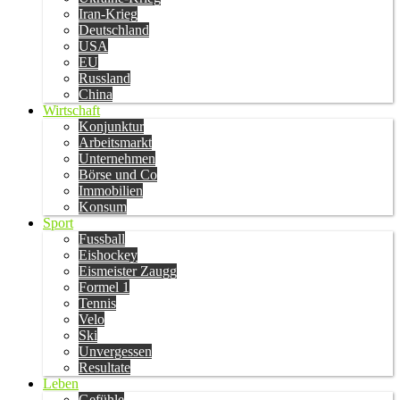
Iran-Krieg
Deutschland
USA
EU
Russland
China
Wirtschaft
Konjunktur
Arbeitsmarkt
Unternehmen
Börse und Co
Immobilien
Konsum
Sport
Fussball
Eishockey
Eismeister Zaugg
Formel 1
Tennis
Velo
Ski
Unvergessen
Resultate
Leben
Gefühle