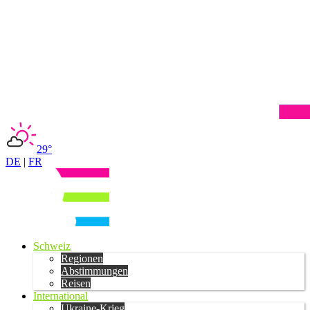
29°
DE
|
FR
Schweiz
Regionen
Abstimmungen
Reisen
International
Ukraine-Krieg