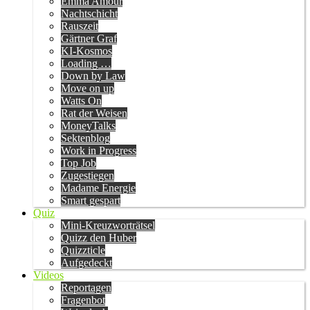
Emma Amour
Nachtschicht
Rauszeit
Gärtner Graf
KI-Kosmos
Loading …
Down by Law
Move on up
Watts On
Rat der Weisen
MoneyTalks
Sektenblog
Work in Progress
Top Job
Zugestiegen
Madame Energie
Smart gespart
Quiz
Mini-Kreuzworträtsel
Quizz den Huber
Quizzticle
Aufgedeckt
Videos
Reportagen
Fragenbot