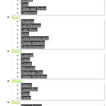
Food
Filme und Serien
Unterwegs
Spass
Picdump
Fail-Dienstag
Cute News
Retro
Gerechtigkeit siegt
Dumm gelaufen
Klischeekanone
Digital
Android
Apple
Google
Microsoft
Hardware-Test
Online-Sicherheit
Wissen
History
Gesundheit
Daten
Karten
Blogs