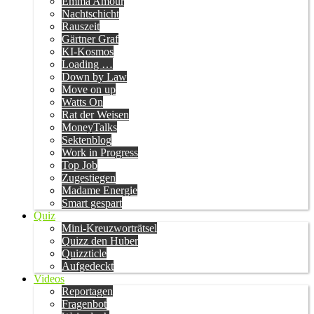
Emma Amour
Nachtschicht
Rauszeit
Gärtner Graf
KI-Kosmos
Loading …
Down by Law
Move on up
Watts On
Rat der Weisen
MoneyTalks
Sektenblog
Work in Progress
Top Job
Zugestiegen
Madame Energie
Smart gespart
Quiz
Mini-Kreuzworträtsel
Quizz den Huber
Quizzticle
Aufgedeckt
Videos
Reportagen
Fragenbot