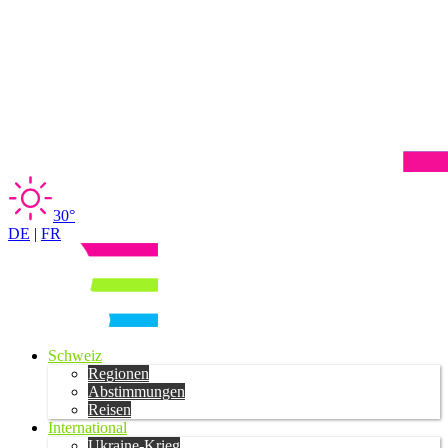
30°
DE
|
FR
Schweiz
Regionen
Abstimmungen
Reisen
International
Ukraine-Krieg