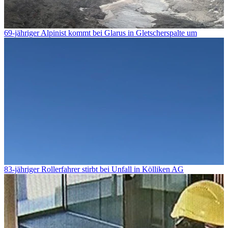
69-jähriger Alpinist kommt bei Glarus in Gletscherspalte um
83-jähriger Rollerfahrer stirbt bei Unfall in Kölliken AG