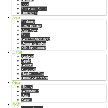
Food
Filme und Serien
Unterwegs
Spass
Picdump
Fail-Dienstag
Cute News
Retro
Gerechtigkeit siegt
Dumm gelaufen
Klischeekanone
Digital
Android
Apple
Google
Microsoft
Hardware-Test
Online-Sicherheit
Wissen
History
Gesundheit
Daten
Karten
Blogs