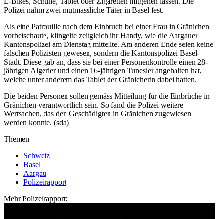
E-Bikes, Schuhe, Tablet oder Zigaretten mitgehen lassen. Die
Polizei nahm zwei mutmassliche Täter in Basel fest.
Als eine Patrouille nach dem Einbruch bei einer Frau in Gränichen
vorbeischaute, klingelte zeitgleich ihr Handy, wie die Aargauer
Kantonspolizei am Dienstag mitteilte. Am anderen Ende seien keine
falschen Polizisten gewesen, sondern die Kantonspolizei Basel-
Stadt. Diese gab an, dass sie bei einer Personenkontrolle einen 28-
jährigen Algerier und einen 16-jährigen Tunesier angehalten hat,
welche unter anderem das Tablet der Gränicherin dabei hatten.
Die beiden Personen sollen gemäss Mitteilung für die Einbrüche in
Gränichen verantwortlich sein. So fand die Polizei weitere
Wertsachen, das den Geschädigten in Gränichen zugewiesen
werden konnte. (sda)
Themen
Schweiz
Basel
Aargau
Polizeirapport
Mehr Polizeirapport: