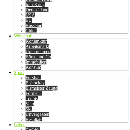
Iran-Krieg
Deutschland
USA
EU
Russland
China
Wirtschaft
Konjunktur
Arbeitsmarkt
Unternehmen
Börse und Co
Immobilien
Konsum
Sport
Fussball
Eishockey
Eismeister Zaugg
Formel 1
Tennis
Velo
Ski
Unvergessen
Resultate
Leben
Gefühle