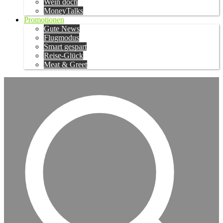
Wein doch
MoneyTalks
Promotionen
Gute News
Flugmodus
Smart gespart
Reise-Glück
Meat & Greet