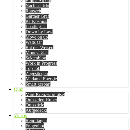
Emma Amour
Nachtschicht
Rauszeit
Gärtner Graf
KI-Kosmos
Loading …
Down by Law
Move on up
Watts On
Rat der Weisen
MoneyTalks
Sektenblog
Work in Progress
Top Job
Zugestiegen
Madame Energie
Smart gespart
Quiz
Mini-Kreuzworträtsel
Quizz den Huber
Quizzticle
Aufgedeckt
Videos
Reportagen
Fragenbot