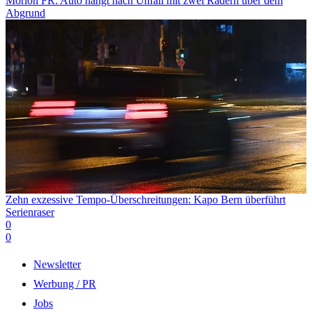
Morlon FR: Auto hängt nach Unfall mit zwei Rädern über dem
Abgrund
Zehn exzessive Tempo-Überschreitungen: Kapo Bern überführt
Serienraser
0
0
Newsletter
Werbung / PR
Jobs