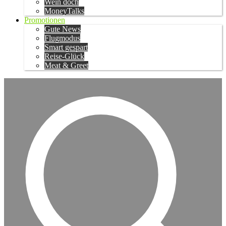
Wein doch
MoneyTalks
Promotionen
Gute News
Flugmodus
Smart gespart
Reise-Glück
Meat & Greet