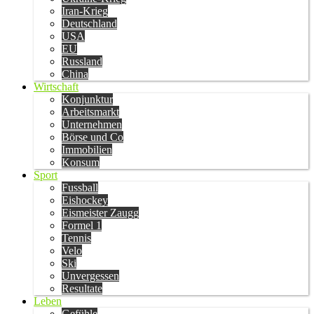
Iran-Krieg
Deutschland
USA
EU
Russland
China
Wirtschaft
Konjunktur
Arbeitsmarkt
Unternehmen
Börse und Co
Immobilien
Konsum
Sport
Fussball
Eishockey
Eismeister Zaugg
Formel 1
Tennis
Velo
Ski
Unvergessen
Resultate
Leben
Gefühle