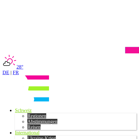
28°
DE
|
FR
Schweiz
Regionen
Abstimmungen
Reisen
International
Ukraine-Krieg