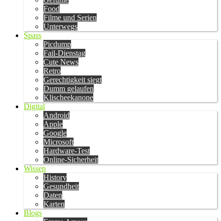
Food
Filme und Serien
Unterwegs
Spass
Picdump
Fail-Dienstag
Cute News
Retro
Gerechtigkeit siegt
Dumm gelaufen
Klischeekanone
Digital
Android
Apple
Google
Microsoft
Hardware-Test
Online-Sicherheit
Wissen
History
Gesundheit
Daten
Karten
Blogs