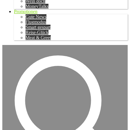
Wein doch
MoneyTalks
Promotionen
Gute News
Flugmodus
Smart gespart
Reise-Glück
Meat & Greet