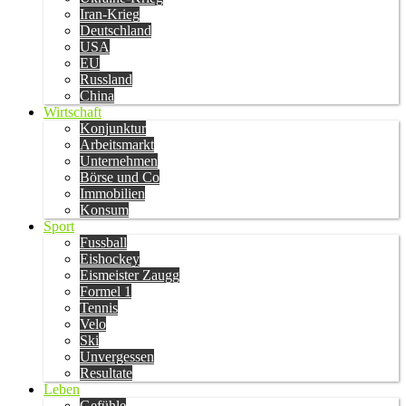
Iran-Krieg
Deutschland
USA
EU
Russland
China
Wirtschaft
Konjunktur
Arbeitsmarkt
Unternehmen
Börse und Co
Immobilien
Konsum
Sport
Fussball
Eishockey
Eismeister Zaugg
Formel 1
Tennis
Velo
Ski
Unvergessen
Resultate
Leben
Gefühle