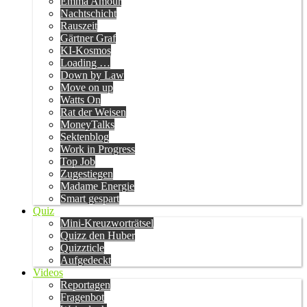
Emma Amour
Nachtschicht
Rauszeit
Gärtner Graf
KI-Kosmos
Loading …
Down by Law
Move on up
Watts On
Rat der Weisen
MoneyTalks
Sektenblog
Work in Progress
Top Job
Zugestiegen
Madame Energie
Smart gespart
Quiz
Mini-Kreuzworträtsel
Quizz den Huber
Quizzticle
Aufgedeckt
Videos
Reportagen
Fragenbot