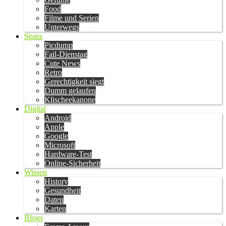
Food
Filme und Serien
Unterwegs
Spass
Picdump
Fail-Dienstag
Cute News
Retro
Gerechtigkeit siegt
Dumm gelaufen
Klischeekanone
Digital
Android
Apple
Google
Microsoft
Hardware-Test
Online-Sicherheit
Wissen
History
Gesundheit
Daten
Karten
Blogs