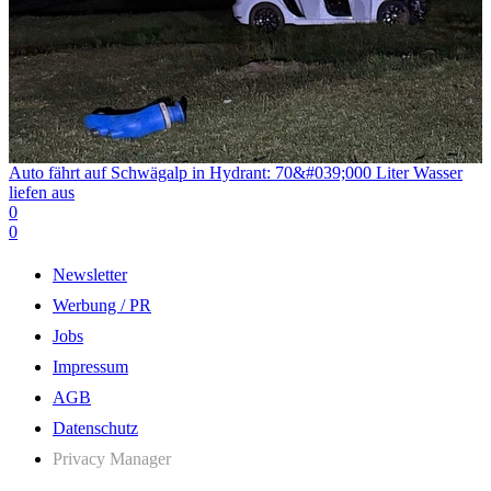
Auto fährt auf Schwägalp in Hydrant: 70&#039;000 Liter Wasser
liefen aus
0
0
Newsletter
Werbung / PR
Jobs
Impressum
AGB
Datenschutz
Privacy Manager