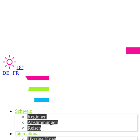
18°
DE
|
FR
Schweiz
Regionen
Abstimmungen
Reisen
International
Ukraine-Krieg