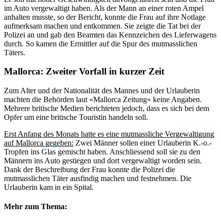
im Auto vergewaltigt haben. Als der Mann an einer roten Ampel
anhalten musste, so der Bericht, konnte die Frau auf ihre Notlage
aufmerksam machen und entkommen. Sie zeigte die Tat bei der
Polizei an und gab den Beamten das Kennzeichen des Lieferwagens
durch. So kamen die Ermittler auf die Spur des mutmasslichen
Täters.
Mallorca: Zweiter Vorfall in kurzer Zeit
Zum Alter und der Nationalität des Mannes und der Urlauberin
machten die Behörden laut «Mallorca Zeitung» keine Angaben.
Mehrere britische Medien berichteten jedoch, dass es sich bei dem
Opfer um eine britische Touristin handeln soll.
Erst Anfang des Monats hatte es eine mutmassliche Vergewaltigung
auf Mallorca gegeben:
Zwei Männer sollen einer Urlauberin K.-o.-
Tropfen ins Glas gemischt haben. Anschliessend soll sie zu den
Männern ins Auto gestiegen und dort vergewaltigt worden sein.
Dank der Beschreibung der Frau konnte die Polizei die
mutmasslichen Täter ausfindig machen und festnehmen. Die
Urlauberin kam in ein Spital.
Mehr zum Thema: