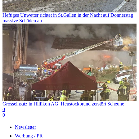
Heftiges Unwetter richtet in St.Gallen in der Nacht auf Donnerstag
massive Schäden an
Grosseinsatz in Hilfikon AG: Heustockbrand zerstört Scheune
0
0
Newsletter
Werbung / PR