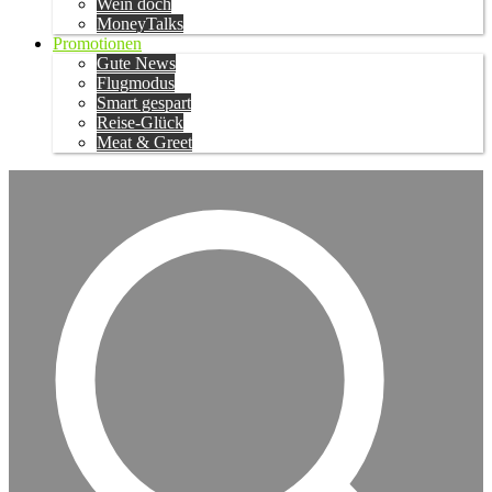
Wein doch
MoneyTalks
Promotionen
Gute News
Flugmodus
Smart gespart
Reise-Glück
Meat & Greet