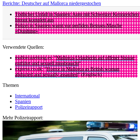
Berichte: Deutscher auf Mallorca niedergestochen
Tödlicher Unfall in Spanien: Auto mit Schweizer Kennzeichen
brennt komplett aus
Polizei in Spanien warnt vor perfiden Betrugs-Masche
«Quishing»
Verwendete Quellen:
mallorcazeitung.es: "
Mallorca-Urlauberin auf offener Strasse
entführt und sexuell missbraucht
"
express.co.uk: "
Horror in Mallorca as British woman
abducted and sexually assaulted
" (Englisch)
Themen
International
Spanien
Polizeirapport
Mehr Polizeirapport: