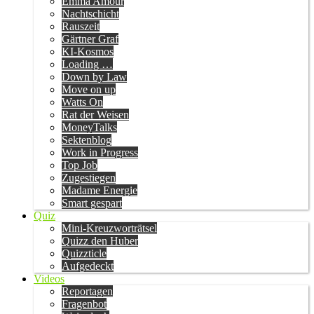
Emma Amour
Nachtschicht
Rauszeit
Gärtner Graf
KI-Kosmos
Loading …
Down by Law
Move on up
Watts On
Rat der Weisen
MoneyTalks
Sektenblog
Work in Progress
Top Job
Zugestiegen
Madame Energie
Smart gespart
Quiz
Mini-Kreuzworträtsel
Quizz den Huber
Quizzticle
Aufgedeckt
Videos
Reportagen
Fragenbot