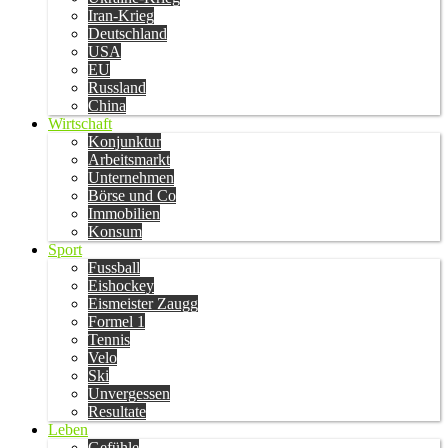
Iran-Krieg
Deutschland
USA
EU
Russland
China
Wirtschaft
Konjunktur
Arbeitsmarkt
Unternehmen
Börse und Co
Immobilien
Konsum
Sport
Fussball
Eishockey
Eismeister Zaugg
Formel 1
Tennis
Velo
Ski
Unvergessen
Resultate
Leben
Gefühle