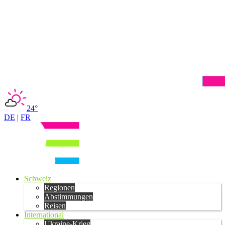
24°
DE
|
FR
Schweiz
Regionen
Abstimmungen
Reisen
International
Ukraine-Krieg