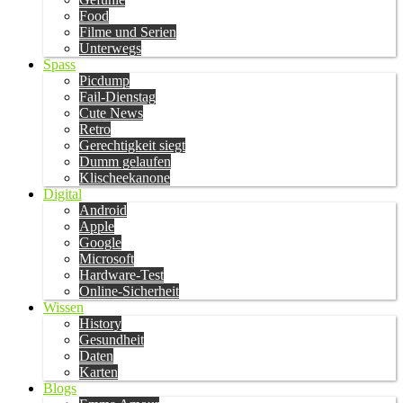
Food
Filme und Serien
Unterwegs
Spass
Picdump
Fail-Dienstag
Cute News
Retro
Gerechtigkeit siegt
Dumm gelaufen
Klischeekanone
Digital
Android
Apple
Google
Microsoft
Hardware-Test
Online-Sicherheit
Wissen
History
Gesundheit
Daten
Karten
Blogs