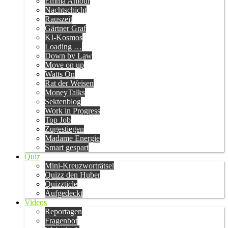
Emma Amour
Nachtschicht
Rauszeit
Gärtner Graf
KI-Kosmos
Loading …
Down by Law
Move on up
Watts On
Rat der Weisen
MoneyTalks
Sektenblog
Work in Progress
Top Job
Zugestiegen
Madame Energie
Smart gespart
Quiz
Mini-Kreuzworträtsel
Quizz den Huber
Quizzticle
Aufgedeckt
Videos
Reportagen
Fragenbot