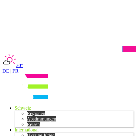
20°
DE
|
FR
Schweiz
Regionen
Abstimmungen
Reisen
International
Ukraine-Krieg