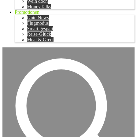
Wein doch
MoneyTalks
Promotionen
Gute News
Flugmodus
Smart gespart
Reise-Glück
Meat & Greet