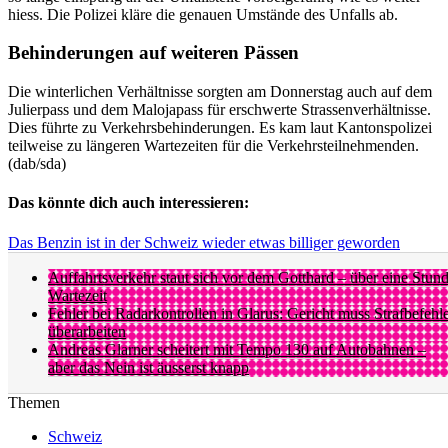
hiess. Die Polizei kläre die genauen Umstände des Unfalls ab.
Behinderungen auf weiteren Pässen
Die winterlichen Verhältnisse sorgten am Donnerstag auch auf dem
Julierpass und dem Malojapass für erschwerte Strassenverhältnisse.
Dies führte zu Verkehrsbehinderungen. Es kam laut Kantonspolizei
teilweise zu längeren Wartezeiten für die Verkehrsteilnehmenden.
(dab/sda)
Das könnte dich auch interessieren:
Das Benzin ist in der Schweiz wieder etwas billiger geworden
Auffahrtsverkehr staut sich vor dem Gotthard – über eine Stun
Wartezeit
Fehler bei Radarkontrollen in Glarus: Gericht muss Strafbefehl
überarbeiten
Andreas Glarner scheitert mit Tempo 130 auf Autobahnen –
aber das Nein ist äusserst knapp
Themen
Schweiz