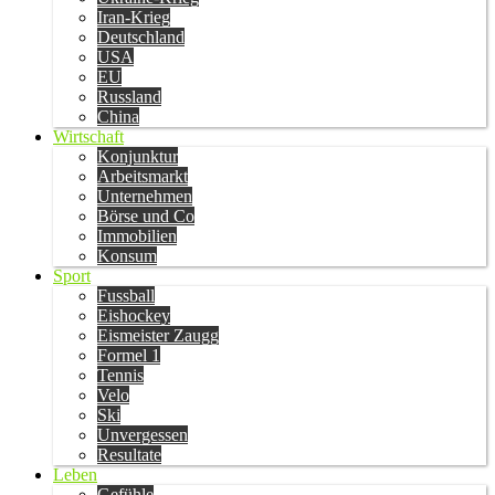
Iran-Krieg
Deutschland
USA
EU
Russland
China
Wirtschaft
Konjunktur
Arbeitsmarkt
Unternehmen
Börse und Co
Immobilien
Konsum
Sport
Fussball
Eishockey
Eismeister Zaugg
Formel 1
Tennis
Velo
Ski
Unvergessen
Resultate
Leben
Gefühle