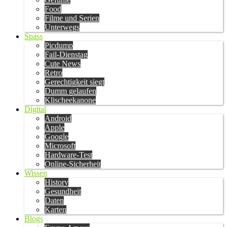
Food
Filme und Serien
Unterwegs
Spass
Picdump
Fail-Dienstag
Cute News
Retro
Gerechtigkeit siegt
Dumm gelaufen
Klischeekanone
Digital
Android
Apple
Google
Microsoft
Hardware-Test
Online-Sicherheit
Wissen
History
Gesundheit
Daten
Karten
Blogs