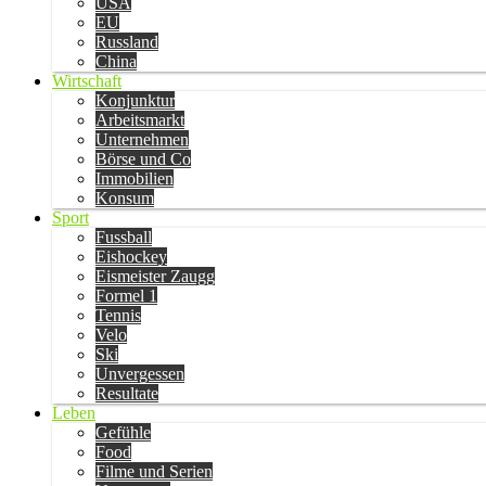
USA
EU
Russland
China
Wirtschaft
Konjunktur
Arbeitsmarkt
Unternehmen
Börse und Co
Immobilien
Konsum
Sport
Fussball
Eishockey
Eismeister Zaugg
Formel 1
Tennis
Velo
Ski
Unvergessen
Resultate
Leben
Gefühle
Food
Filme und Serien