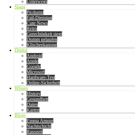
Unterwegs
Spass
Picdump
Fail-Dienstag
Cute News
Retro
Gerechtigkeit siegt
Dumm gelaufen
Klischeekanone
Digital
Android
Apple
Google
Microsoft
Hardware-Test
Online-Sicherheit
Wissen
History
Gesundheit
Daten
Karten
Blogs
Emma Amour
Nachtschicht
Rauszeit