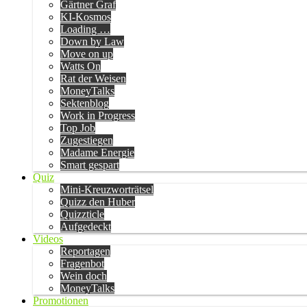
Gärtner Graf
KI-Kosmos
Loading …
Down by Law
Move on up
Watts On
Rat der Weisen
MoneyTalks
Sektenblog
Work in Progress
Top Job
Zugestiegen
Madame Energie
Smart gespart
Quiz
Mini-Kreuzworträtsel
Quizz den Huber
Quizzticle
Aufgedeckt
Videos
Reportagen
Fragenbot
Wein doch
MoneyTalks
Promotionen