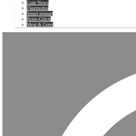
Gute News
Flugmodus
Smart gespart
Reise-Glück
Meat & Greet