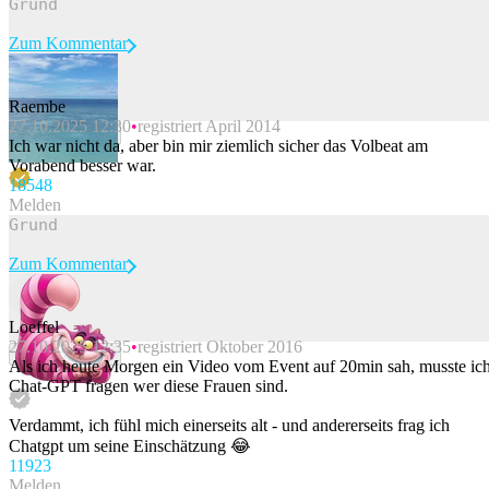
Zum Kommentar
Raembe
27.10.2025 12:30
registriert April 2014
Beitrag melden
Ich war nicht da, aber bin mir ziemlich sicher das Volbeat am
Vorabend besser war.
185
48
Melden
Zum Kommentar
Loeffel
27.10.2025 12:35
registriert Oktober 2016
Beitrag melden
Als ich heute Morgen ein Video vom Event auf 20min sah, musste ic
Chat-GPT fragen wer diese Frauen sind.
Verdammt, ich fühl mich einerseits alt - und andererseits frag ich
Chatgpt um seine Einschätzung 😂
119
23
Melden