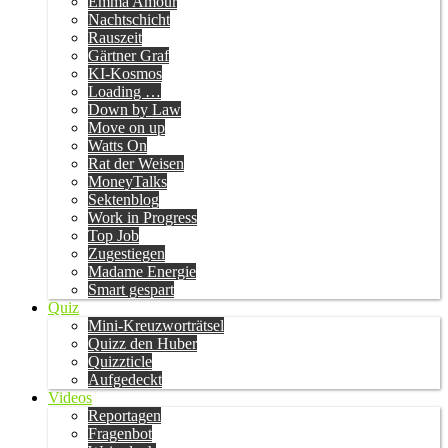
Emma Amour
Nachtschicht
Rauszeit
Gärtner Graf
KI-Kosmos
Loading …
Down by Law
Move on up
Watts On
Rat der Weisen
MoneyTalks
Sektenblog
Work in Progress
Top Job
Zugestiegen
Madame Energie
Smart gespart
Quiz
Mini-Kreuzworträtsel
Quizz den Huber
Quizzticle
Aufgedeckt
Videos
Reportagen
Fragenbot