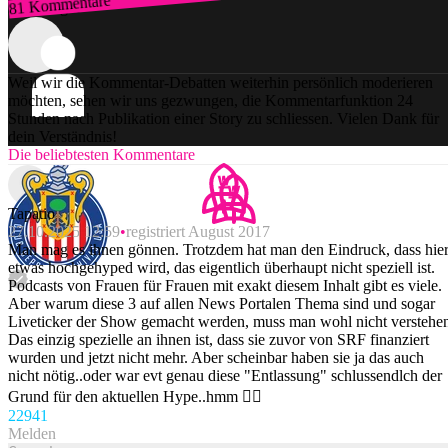
81 Kommentare
Zum Login
Weil wir die Kommentar-Debatten weiterhin persönlich moderieren
möchten, sehen wir uns gezwungen, die Kommentarfunktion 24
Stunden nach Publikation einer Story zu schliessen. Vielen Dank für
dein Verständnis!
Die beliebtesten Kommentare
Tapatio
27.10.2025 12:59
registriert August 2017
Man mag es ihnen gönnen. Trotzdem hat man den Eindruck, dass hie
etwas hochgehyped wird, das eigentlich überhaupt nicht speziell ist.
Podcasts von Frauen für Frauen mit exakt diesem Inhalt gibt es viele.
Aber warum diese 3 auf allen News Portalen Thema sind und sogar
Liveticker der Show gemacht werden, muss man wohl nicht verstehe
Das einzig spezielle an ihnen ist, dass sie zuvor von SRF finanziert
wurden und jetzt nicht mehr. Aber scheinbar haben sie ja das auch
nicht nötig..oder war evt genau diese "Entlassung" schlussendlch der
Grund für den aktuellen Hype..hmm 🤷‍♂️
229
41
Melden