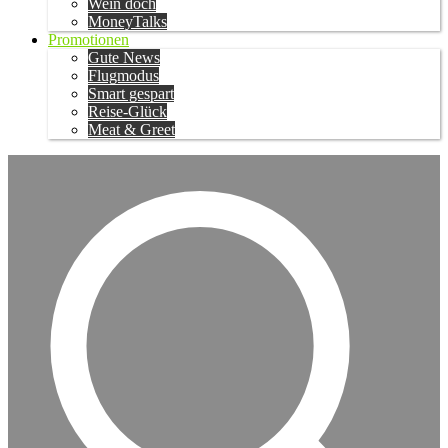
Wein doch
MoneyTalks
Promotionen
Gute News
Flugmodus
Smart gespart
Reise-Glück
Meat & Greet