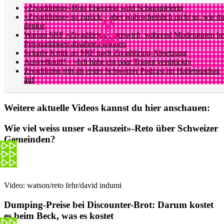
«Zivadiliring»-Host Eisenring wird Schauspielerin
«Zivadiliring» ist zurück – aber wahrscheinlich nicht so, wie d
denkst
Warum SRF «Zivadiliring» rauswirft, während Moderatoren be
Privatanlässen absahnen können
Scharfe Kritik an SRF nach Zivadiliring-Absetzung
Ausverkauft! – «Ich habe ein paar Tränen verdrückt»
Zivadiliring tritt als erster Schweizer Podcast im Hallenstadion
auf
Weitere aktuelle Videos kannst du hier anschauen:
Wie viel weiss unser «Rauszeit»-Reto über Schweizer
Gemeinden?
Video: watson/reto fehr/david indumi
Dumping-Preise bei Discounter-Brot: Darum kostet
es beim Beck, was es kostet