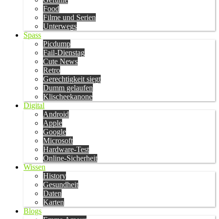
Food
Filme und Serien
Unterwegs
Spass
Picdump
Fail-Dienstag
Cute News
Retro
Gerechtigkeit siegt
Dumm gelaufen
Klischeekanone
Digital
Android
Apple
Google
Microsoft
Hardware-Test
Online-Sicherheit
Wissen
History
Gesundheit
Daten
Karten
Blogs