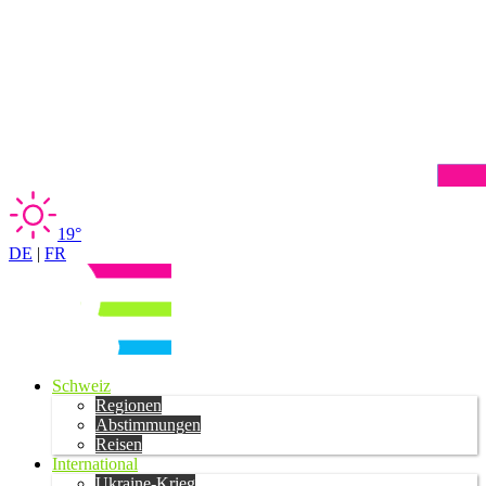
19°
DE
|
FR
Schweiz
Regionen
Abstimmungen
Reisen
International
Ukraine-Krieg