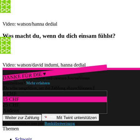
Video: watson/hanna dedial
Was macht du, wenn du dich einsam fühlst?
Video: watson/david indumi, hanna dedial
DANKE FÜR DIE ♥
Würdest du gerne watson und unseren Journalismus
unterstützen?
Mehr erfahren
(Du wirst umgeleitet, um die Zahlung abzuschliessen.)
5 CHF
15 CHF
25 CHF
Anderer
Weiter zur Zahlung
Mit Twint unterstützen
Oder unterstütze uns per
Banküberweisung
.
Themen
Schweiz