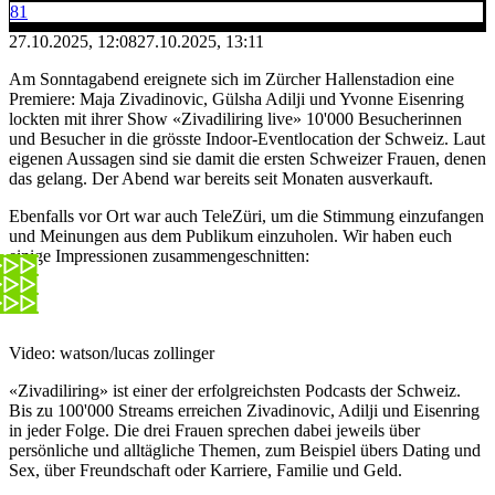
81
27.10.2025, 12:08
27.10.2025, 13:11
Am Sonntagabend ereignete sich im Zürcher Hallenstadion eine
Premiere: Maja Zivadinovic, Gülsha Adilji und Yvonne Eisenring
lockten mit ihrer Show «Zivadiliring live» 10'000 Besucherinnen
und Besucher in die grösste Indoor-Eventlocation der Schweiz. Laut
eigenen Aussagen sind sie damit die ersten Schweizer Frauen, denen
das gelang. Der Abend war bereits seit Monaten ausverkauft.
Ebenfalls vor Ort war auch TeleZüri, um die Stimmung einzufangen
und Meinungen aus dem Publikum einzuholen. Wir haben euch
einige Impressionen zusammengeschnitten:
Video: watson/lucas zollinger
«Zivadiliring» ist einer der erfolgreichsten Podcasts der Schweiz.
Bis zu 100'000 Streams erreichen Zivadinovic, Adilji und Eisenring
in jeder Folge. Die drei Frauen sprechen dabei jeweils über
persönliche und alltägliche Themen, zum Beispiel übers Dating und
Sex, über Freundschaft oder Karriere, Familie und Geld.