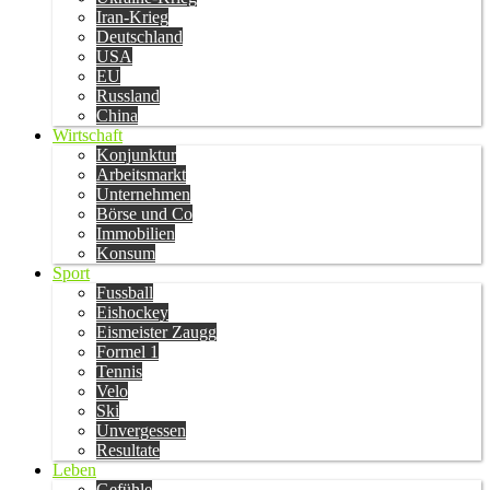
Iran-Krieg
Deutschland
USA
EU
Russland
China
Wirtschaft
Konjunktur
Arbeitsmarkt
Unternehmen
Börse und Co
Immobilien
Konsum
Sport
Fussball
Eishockey
Eismeister Zaugg
Formel 1
Tennis
Velo
Ski
Unvergessen
Resultate
Leben
Gefühle