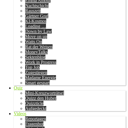
Emma Amour
Nachtschicht
Rauszeit
Gärtner Graf
KI-Kosmos
Loading …
Down by Law
Move on up
Watts On
Rat der Weisen
MoneyTalks
Sektenblog
Work in Progress
Top Job
Zugestiegen
Madame Energie
Smart gespart
Quiz
Mini-Kreuzworträtsel
Quizz den Huber
Quizzticle
Aufgedeckt
Videos
Reportagen
Fragenbot