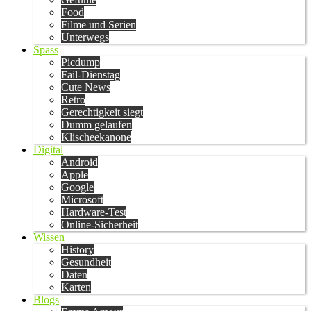
Food
Filme und Serien
Unterwegs
Spass
Picdump
Fail-Dienstag
Cute News
Retro
Gerechtigkeit siegt
Dumm gelaufen
Klischeekanone
Digital
Android
Apple
Google
Microsoft
Hardware-Test
Online-Sicherheit
Wissen
History
Gesundheit
Daten
Karten
Blogs