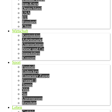
Iran-Krieg
Deutschland
USA
EU
Russland
China
Wirtschaft
Konjunktur
Arbeitsmarkt
Unternehmen
Börse und Co
Immobilien
Konsum
Sport
Fussball
Eishockey
Eismeister Zaugg
Formel 1
Tennis
Velo
Ski
Unvergessen
Resultate
Leben
Gefühle