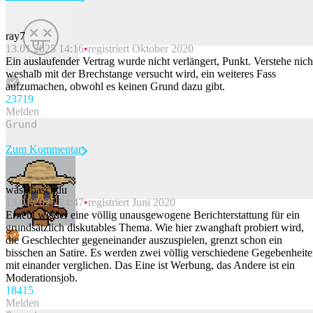
ray7
13.01.2025 14:16
registriert Oktober 2020
Beitrag melden
Ein auslaufender Vertrag wurde nicht verlängert, Punkt. Verstehe nich
weshalb mit der Brechstange versucht wird, ein weiteres Fass
aufzumachen, obwohl es keinen Grund dazu gibt.
237
19
Melden
Zum Kommentar
waslabaschdu
13.01.2025 14:47
registriert Juni 2020
Beitrag melden
Erneut wieder eine völlig unausgewogene Berichterstattung für ein
grundsätzlich diskutables Thema. Wie hier zwanghaft probiert wird,
die Geschlechter gegeneinander auszuspielen, grenzt schon ein
bisschen an Satire. Es werden zwei völlig verschiedene Gegebenheit
mit einander verglichen. Das Eine ist Werbung, das Andere ist ein
Moderationsjob.
184
15
Melden