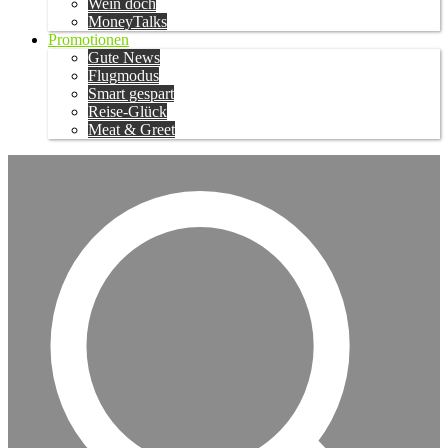
Wein doch
MoneyTalks
Promotionen
Gute News
Flugmodus
Smart gespart
Reise-Glück
Meat & Greet