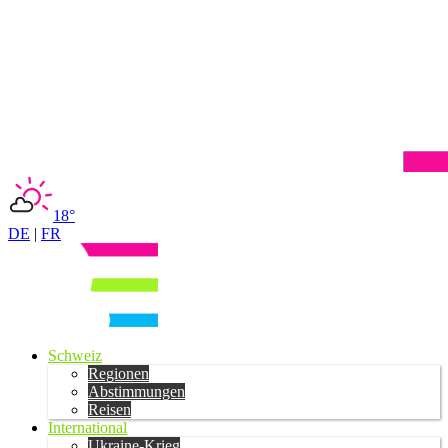
18°
DE
|
FR
Schweiz
Regionen
Abstimmungen
Reisen
International
Ukraine-Krieg