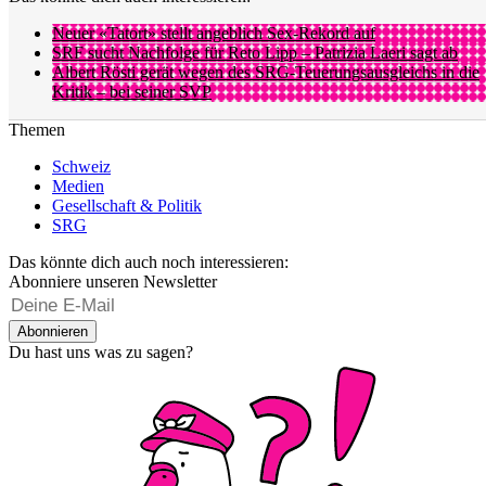
Neuer «Tatort» stellt angeblich Sex-Rekord auf
SRF sucht Nachfolge für Reto Lipp – Patrizia Laeri sagt ab
Albert Rösti gerät wegen des SRG-Teuerungsausgleichs in die
Kritik – bei seiner SVP
Themen
Schweiz
Medien
Gesellschaft & Politik
SRG
Das könnte dich auch noch interessieren:
Abonniere unseren Newsletter
Abonnieren
Du hast uns was zu sagen?