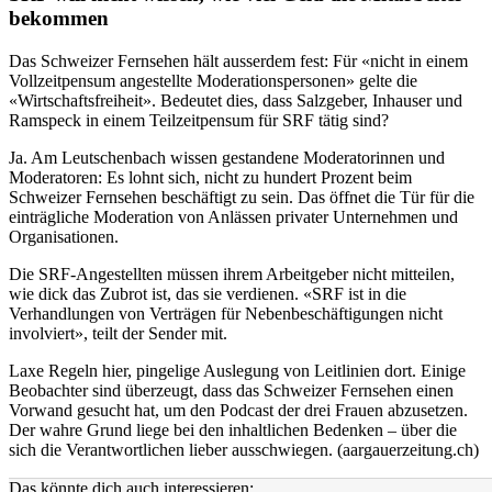
bekommen
Das Schweizer Fernsehen hält ausserdem fest: Für «nicht in einem
Vollzeitpensum angestellte Moderationspersonen» gelte die
«Wirtschaftsfreiheit». Bedeutet dies, dass Salzgeber, Inhauser und
Ramspeck in einem Teilzeitpensum für SRF tätig sind?
Ja. Am Leutschenbach wissen gestandene Moderatorinnen und
Moderatoren: Es lohnt sich, nicht zu hundert Prozent beim
Schweizer Fernsehen beschäftigt zu sein. Das öffnet die Tür für die
einträgliche Moderation von Anlässen privater Unternehmen und
Organisationen.
Die SRF-Angestellten müssen ihrem Arbeitgeber nicht mitteilen,
wie dick das Zubrot ist, das sie verdienen. «SRF ist in die
Verhandlungen von Verträgen für Nebenbeschäftigungen nicht
involviert», teilt der Sender mit.
Laxe Regeln hier, pingelige Auslegung von Leitlinien dort. Einige
Beobachter sind überzeugt, dass das Schweizer Fernsehen einen
Vorwand gesucht hat, um den Podcast der drei Frauen abzusetzen.
Der wahre Grund liege bei den inhaltlichen Bedenken – über die
sich die Verantwortlichen lieber ausschwiegen. (aargauerzeitung.ch)
Das könnte dich auch interessieren: