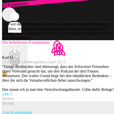
65 Kommentare
Zum Login
Weil wir die Kommentar-Debatten weiterhin persönlich moderieren
möchten, sehen wir uns gezwungen, die Kommentarfunktion 24
Stunden nach Publikation einer Story zu schliessen. Vielen Dank für
dein Verständnis!
Die beliebtesten Kommentare
Karl33
13.01.2025 14:06
registriert April 2015
"Einige Beobachter sind überzeugt, dass das Schweizer Fernsehen
einen Vorwand gesucht hat, um den Podcast der drei Frauen
abzusetzen. Der wahre Grund liege bei den inhaltlichen Bedenken –
über die sich die Verantwortlichen lieber ausschwiegen."
Das nenne ich ja mal eine Verschwörungstheorie. Gibts dafür Belege
248
13
Melden
Zum Kommentar