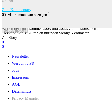
Zum Kommentar
65
Alle Kommentare anzeigen
Pegel des Lago Maggiore erreicht bald neue Rekordtiefe
Der Wasserstand des Lago Maggiore befindet sich derzeit unter den
Werten der Dürresommer 2003 und 2022. Zum historischen Juli-
Beitrag melden
Tiefstand von 1976 fehlen nur noch wenige Zentimeter.
Zur Story
0
0
Newsletter
Werbung / PR
Jobs
Impressum
AGB
Datenschutz
Privacy Manager