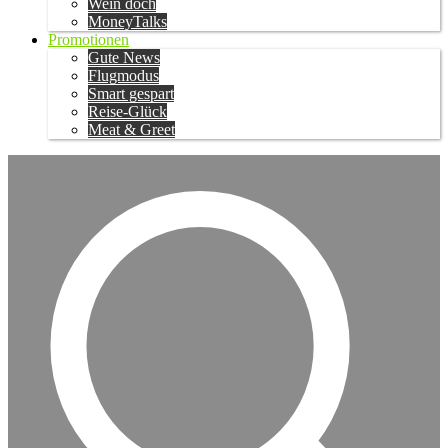
Wein doch
MoneyTalks
Promotionen
Gute News
Flugmodus
Smart gespart
Reise-Glück
Meat & Greet