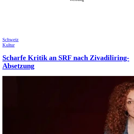
Schweiz
Kultur
Scharfe Kritik an SRF nach Zivadiliring-
Absetzung