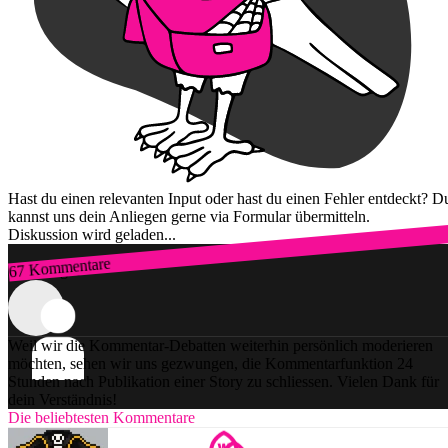
Hast du einen relevanten Input oder hast du einen Fehler entdeckt? D
kannst uns dein Anliegen gerne via Formular übermitteln.
Diskussion wird geladen...
67 Kommentare
Zum Login
Weil wir die Kommentar-Debatten weiterhin persönlich moderieren
möchten, sehen wir uns gezwungen, die Kommentarfunktion 24
Stunden nach Publikation einer Story zu schliessen. Vielen Dank für
dein Verständnis!
Die beliebtesten Kommentare