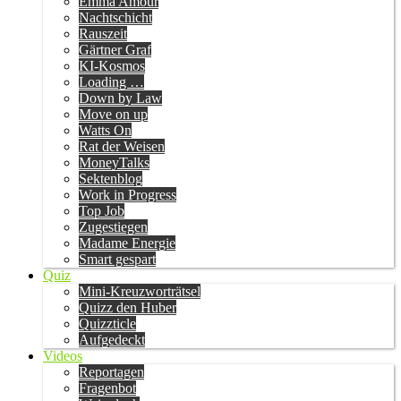
Emma Amour
Nachtschicht
Rauszeit
Gärtner Graf
KI-Kosmos
Loading …
Down by Law
Move on up
Watts On
Rat der Weisen
MoneyTalks
Sektenblog
Work in Progress
Top Job
Zugestiegen
Madame Energie
Smart gespart
Quiz
Mini-Kreuzworträtsel
Quizz den Huber
Quizzticle
Aufgedeckt
Videos
Reportagen
Fragenbot