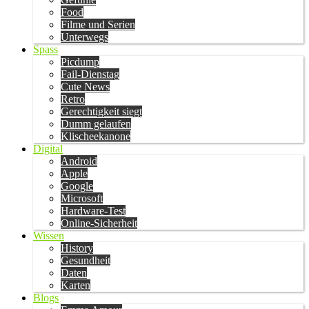
Food
Filme und Serien
Unterwegs
Spass
Picdump
Fail-Dienstag
Cute News
Retro
Gerechtigkeit siegt
Dumm gelaufen
Klischeekanone
Digital
Android
Apple
Google
Microsoft
Hardware-Test
Online-Sicherheit
Wissen
History
Gesundheit
Daten
Karten
Blogs