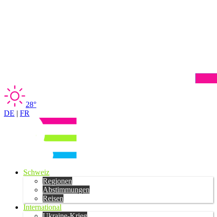
28°
DE
|
FR
Schweiz
Regionen
Abstimmungen
Reisen
International
Ukraine-Krieg