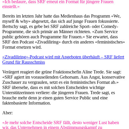
«Ich bedaure, dass SRF erneut ein Format für jüngere Frauen
einstellt.»
Bereits im letzten Jahr hatte das Medienhaus das Programm «We,
myself & why» abgesetzt, das sich auf junge Frauen fokussierte.
Bertschy sagt, es gebe bei SRF zahlreiche Sport- oder Comedy-
Programme, die sich primär an Männer richteten. «Zum Service
public gehören auch Programme für Frauen.» Sie erwartet, dass
SRF den Podcast «Zivadiliring» durch ein anderes «feministisches»
Format ersetzen wird.
«Zivadiliring»-Podcast wird mit Angeboten überhäuft – SRF liefert
Grund für Rausschmiss
Verärgert reagiert die grüne Fraktionschefin Aline Trede. Sie sagt:
«SRF agiert im vorauseilenden Gehorsam. Aus Angst, konservative
Zuschauer zu vergraulen, setzt es ein feministisches Format ab.»
SRF übersehe, dass es mit solchen Entscheiden wichtige
Unterstützerinnen verliere: die jüngeren Frauen. Trede sagt, es
brauche mehr denn je einen guten Service Public und eine
faktenbasierte Information.
Aber:
«Je mehr solche Entscheide SRF fällt, desto weniger Lust haben
wir, das Unternehmen in einem Abstimmungskampf zu