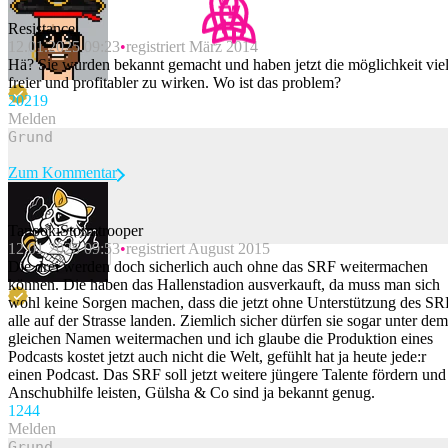
Resistance
12.01.2025 09:23
registriert März 2014
Hä? Sie wurden bekannt gemacht und haben jetzt die möglichkeit vie
freier und profitabler zu wirken. Wo ist das problem?
202
19
Melden
Zum Kommentar
TanookiStormtrooper
12.01.2025 09:53
registriert August 2015
Beitrag melden
Die drei werden doch sicherlich auch ohne das SRF weitermachen
können. Die haben das Hallenstadion ausverkauft, da muss man sich
wohl keine Sorgen machen, dass die jetzt ohne Unterstützung des SR
alle auf der Strasse landen. Ziemlich sicher dürfen sie sogar unter dem
gleichen Namen weitermachen und ich glaube die Produktion eines
Podcasts kostet jetzt auch nicht die Welt, gefühlt hat ja heute jede:r
einen Podcast. Das SRF soll jetzt weitere jüngere Talente fördern und
Anschubhilfe leisten, Gülsha & Co sind ja bekannt genug.
124
4
Melden