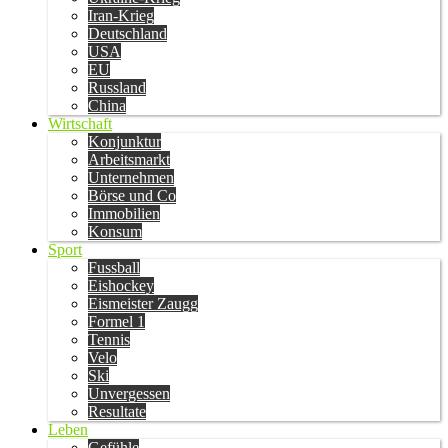
Iran-Krieg
Deutschland
USA
EU
Russland
China
Wirtschaft
Konjunktur
Arbeitsmarkt
Unternehmen
Börse und Co
Immobilien
Konsum
Sport
Fussball
Eishockey
Eismeister Zaugg
Formel 1
Tennis
Velo
Ski
Unvergessen
Resultate
Leben
Gefühle