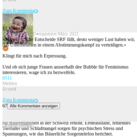
Zum Kommentar
El_Chorche
12.01.2025 10:35
registriert März 2021
Beitrag melden
«Je mehr solche Entscheide SRF fällt, desto weniger Lust haben wir,
das Unternehmen in einem Abstimmungskampf zu verteidigen.»
Klingt für mich nach Erpressung.
Und ob sich junge Frauen ausserhalb dee Bubble für Feminismus
interessieren, wage ich zu bezweifeln.
65
11
Melden
Zum Kommentar
67
Alle Kommentare anzeigen
Wetterextreme führen bei Bauern zu psychischen Problemen
Die anhaltende Trockenheit und Wetterextreme haben die Belastung
für Bauernfamilien in der Schweiz erhöht. Ernteausfälle, fehlendes
Beitrag melden
Tierfutter und Schlafmangel sorgen für psychischen Stress und
Spannungen, wie das Bäuerliche Sorgentelefon berichtet.