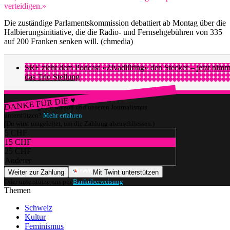
verteidigen.»
Die zuständige Parlamentskommission debattiert ab Montag über die
Halbierungsinitiative, die die Radio- und Fernsehgebühren von 335
auf 200 Franken senken will. (chmedia)
SRF zieht dem Podcast «Zivadiliring» den Stecker – jetzt nimm
das Trio Stellung
DANKE FÜR DIE ♥
Würdest du gerne watson und unseren Journalismus
unterstützen?
Mehr erfahren
(Du wirst umgeleitet, um die Zahlung abzuschliessen.)
5 CHF
15 CHF
25 CHF
Anderer
Weiter zur Zahlung
Mit Twint unterstützen
Oder unterstütze uns per
Banküberweisung
.
Themen
Schweiz
Kultur
Feminismus