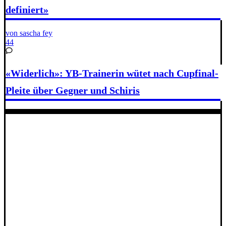
definiert»
von sascha fey
44
«Widerlich»: YB-Trainerin wütet nach Cupfinal-
Pleite über Gegner und Schiris