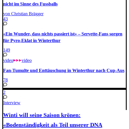
nicht im Sinne des Fussballs
von Christian Brägger
43
«Ein Wunder, dass nichts passiert ist» – Servette-Fans sorgen
für Pyro-Eklat in Winterthur
149
video
video
Fan-Tumulte und Enttäuschung in Winterthur nach Cup-Aus
78
2
Interview
Winti will seine Saison krönen:
«Bodenständigkeit als Teil unserer DNA