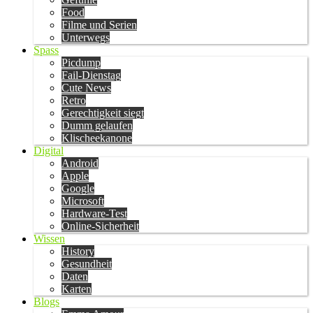
Food
Filme und Serien
Unterwegs
Spass
Picdump
Fail-Dienstag
Cute News
Retro
Gerechtigkeit siegt
Dumm gelaufen
Klischeekanone
Digital
Android
Apple
Google
Microsoft
Hardware-Test
Online-Sicherheit
Wissen
History
Gesundheit
Daten
Karten
Blogs