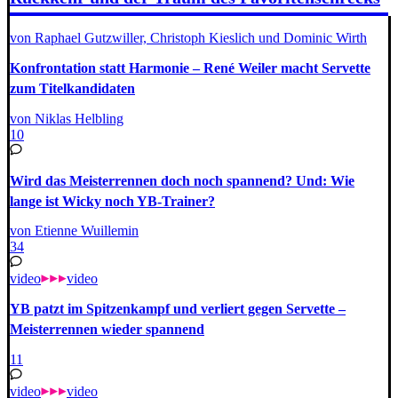
von Raphael Gutzwiller, Christoph Kieslich und Dominic Wirth
Konfrontation statt Harmonie – René Weiler macht Servette
zum Titelkandidaten
von Niklas Helbling
10
Wird das Meisterrennen doch noch spannend? Und: Wie
lange ist Wicky noch YB-Trainer?
von Etienne Wuillemin
34
video
video
YB patzt im Spitzenkampf und verliert gegen Servette –
Meisterrennen wieder spannend
11
video
video