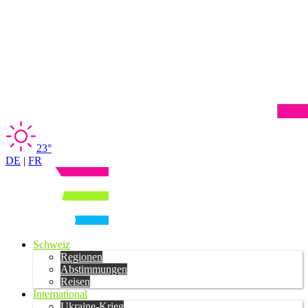
23°
DE
|
FR
Schweiz
Regionen
Abstimmungen
Reisen
International
Ukraine-Krieg