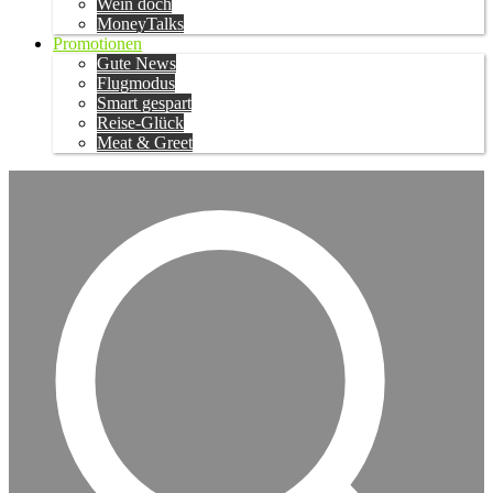
Wein doch
MoneyTalks
Promotionen
Gute News
Flugmodus
Smart gespart
Reise-Glück
Meat & Greet