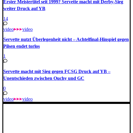
Erster Meistertitel seit 1999? Servette macht mit Derby-Sieg
weiter Druck auf YB
14
video
video
Servette nutzt Überlegenheit nicht – Achtelfinal-Hinspiel gegen
Pilsen endet torlos
1
Servette macht mit Sieg gegen FCSG Druck auf YB –
Unentschieden zwischen Ouchy und GC
0
video
video