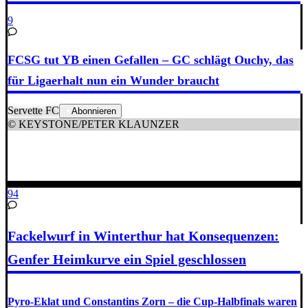
9
FCSG tut YB einen Gefallen – GC schlägt Ouchy, das
für Ligaerhalt nun ein Wunder braucht
Servette FC
Abonnieren
© KEYSTONE/PETER KLAUNZER
94
Fackelwurf in Winterthur hat Konsequenzen:
Genfer Heimkurve ein Spiel geschlossen
Pyro-Eklat und Constantins Zorn – die Cup-Halbfinals waren