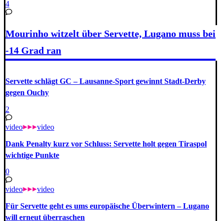
4
Mourinho witzelt über Servette, Lugano muss bei
-14 Grad ran
Servette schlägt GC – Lausanne-Sport gewinnt Stadt-Derby
gegen Ouchy
2
video
video
Dank Penalty kurz vor Schluss: Servette holt gegen Tiraspol
wichtige Punkte
0
video
video
Für Servette geht es ums europäische Überwintern – Lugano
will erneut überraschen