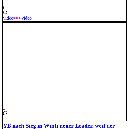
0
video
video
3
YB nach Sieg in Winti neuer Leader, weil der