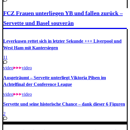
FCZ Frauen unterliegen YB und fallen zurück –
Servette und Basel souverän
Leverkusen rettet sich in letzter Sekunde +++ Liverpool und
West Ham mit Kantersiegen
11
video
video
Ausgeträumt – Servette unterliegt Viktoria Pilsen im
Achtelfinal der Conference League
video
video
Servette und seine historische Chance – dank dieser 6 Figuren
2