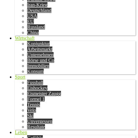
Iran-Krieg
Deutschland
USA
EU
Russland
China
Wirtschaft
Konjunktur
Arbeitsmarkt
Unternehmen
Börse und Co
Immobilien
Konsum
Sport
Fussball
Eishockey
Eismeister Zaugg
Formel 1
Tennis
Velo
Ski
Unvergessen
Resultate
Leben
Gefühle