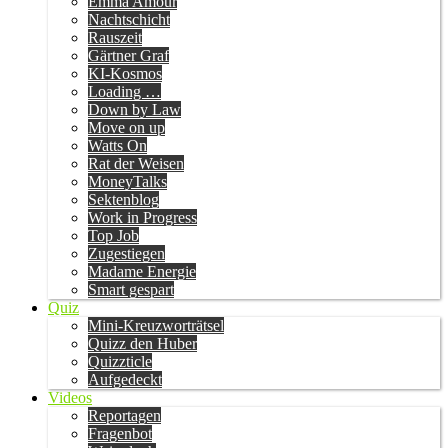
Emma Amour
Nachtschicht
Rauszeit
Gärtner Graf
KI-Kosmos
Loading …
Down by Law
Move on up
Watts On
Rat der Weisen
MoneyTalks
Sektenblog
Work in Progress
Top Job
Zugestiegen
Madame Energie
Smart gespart
Quiz
Mini-Kreuzworträtsel
Quizz den Huber
Quizzticle
Aufgedeckt
Videos
Reportagen
Fragenbot