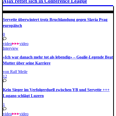
Ajax rettet sich in Conference League
Servette überwintert trotz Bruchlandung gegen Slavia Prag
europäisch
0
video
video
Interview
«Ich war danach mehr tot als lebendig» – Goalie-Legende Beat
Mutter über seine Karriere
von Ralf Meile
12
Kein Sieger im Verfolgerduell zwischen YB und Servette +++
Lugano schlägt Luzern
1
video
video