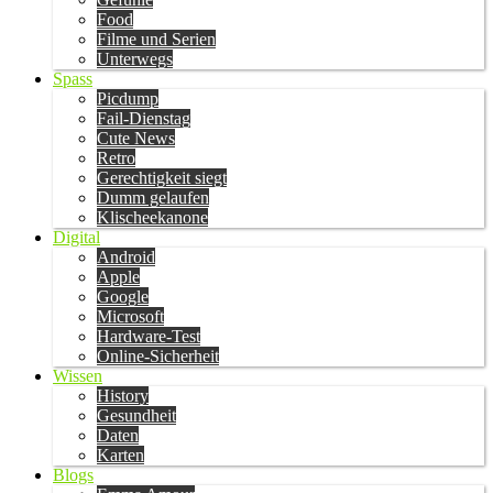
Food
Filme und Serien
Unterwegs
Spass
Picdump
Fail-Dienstag
Cute News
Retro
Gerechtigkeit siegt
Dumm gelaufen
Klischeekanone
Digital
Android
Apple
Google
Microsoft
Hardware-Test
Online-Sicherheit
Wissen
History
Gesundheit
Daten
Karten
Blogs