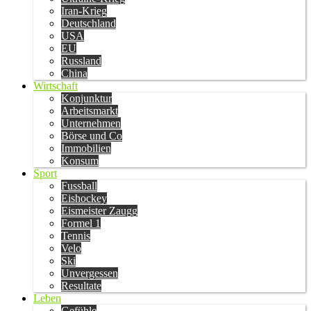
Iran-Krieg
Deutschland
USA
EU
Russland
China
Wirtschaft
Konjunktur
Arbeitsmarkt
Unternehmen
Börse und Co
Immobilien
Konsum
Sport
Fussball
Eishockey
Eismeister Zaugg
Formel 1
Tennis
Velo
Ski
Unvergessen
Resultate
Leben
Gefühle