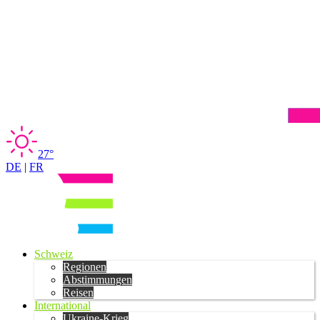
27°
DE
|
FR
Schweiz
Regionen
Abstimmungen
Reisen
International
Ukraine-Krieg