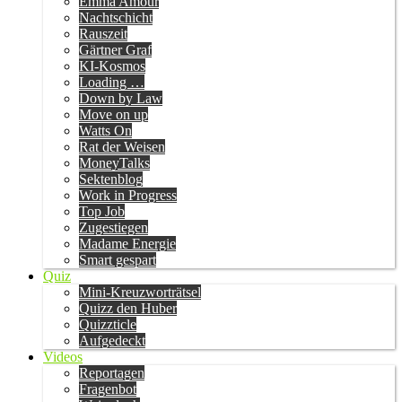
Emma Amour
Nachtschicht
Rauszeit
Gärtner Graf
KI-Kosmos
Loading …
Down by Law
Move on up
Watts On
Rat der Weisen
MoneyTalks
Sektenblog
Work in Progress
Top Job
Zugestiegen
Madame Energie
Smart gespart
Quiz
Mini-Kreuzworträtsel
Quizz den Huber
Quizzticle
Aufgedeckt
Videos
Reportagen
Fragenbot