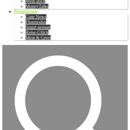
Wein doch
MoneyTalks
Promotionen
Gute News
Flugmodus
Smart gespart
Reise-Glück
Meat & Greet