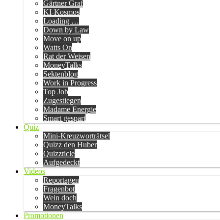
Gärtner Graf
KI-Kosmos
Loading …
Down by Law
Move on up
Watts On
Rat der Weisen
MoneyTalks
Sektenblog
Work in Progress
Top Job
Zugestiegen
Madame Energie
Smart gespart
Quiz
Mini-Kreuzworträtsel
Quizz den Huber
Quizzticle
Aufgedeckt
Videos
Reportagen
Fragenbot
Wein doch
MoneyTalks
Promotionen