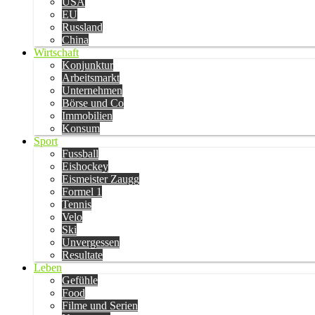
USA
EU
Russland
China
Wirtschaft
Konjunktur
Arbeitsmarkt
Unternehmen
Börse und Co
Immobilien
Konsum
Sport
Fussball
Eishockey
Eismeister Zaugg
Formel 1
Tennis
Velo
Ski
Unvergessen
Resultate
Leben
Gefühle
Food
Filme und Serien