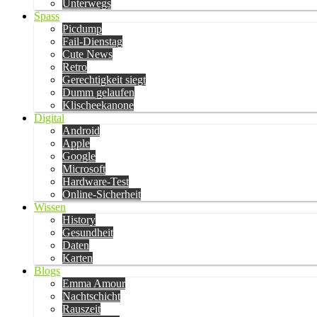
Unterwegs
Spass
Picdump
Fail-Dienstag
Cute News
Retro
Gerechtigkeit siegt
Dumm gelaufen
Klischeekanone
Digital
Android
Apple
Google
Microsoft
Hardware-Test
Online-Sicherheit
Wissen
History
Gesundheit
Daten
Karten
Blogs
Emma Amour
Nachtschicht
Rauszeit