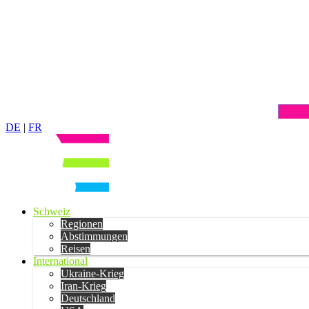
DE
|
FR
Schweiz
Regionen
Abstimmungen
Reisen
International
Ukraine-Krieg
Iran-Krieg
Deutschland