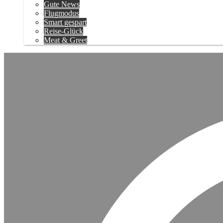
Gute News
Flugmodus
Smart gespart
Reise-Glück
Meat & Greet