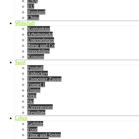
USA
EU
Russland
China
Wirtschaft
Konjunktur
Arbeitsmarkt
Unternehmen
Börse und Co
Immobilien
Konsum
Sport
Fussball
Eishockey
Eismeister Zaugg
Formel 1
Tennis
Velo
Ski
Unvergessen
Resultate
Leben
Gefühle
Food
Filme und Serien