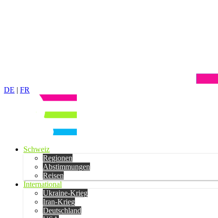
DE
|
FR
Schweiz
Regionen
Abstimmungen
Reisen
International
Ukraine-Krieg
Iran-Krieg
Deutschland