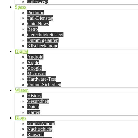
Unterwegs
Spass
Picdump
Fail-Dienstag
Cute News
Retro
Gerechtigkeit siegt
Dumm gelaufen
Klischeekanone
Digital
Android
Apple
Google
Microsoft
Hardware-Test
Online-Sicherheit
Wissen
History
Gesundheit
Daten
Karten
Blogs
Emma Amour
Nachtschicht
Rauszeit