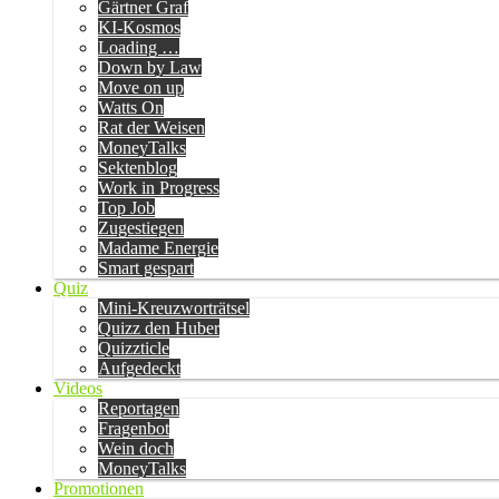
Gärtner Graf
KI-Kosmos
Loading …
Down by Law
Move on up
Watts On
Rat der Weisen
MoneyTalks
Sektenblog
Work in Progress
Top Job
Zugestiegen
Madame Energie
Smart gespart
Quiz
Mini-Kreuzworträtsel
Quizz den Huber
Quizzticle
Aufgedeckt
Videos
Reportagen
Fragenbot
Wein doch
MoneyTalks
Promotionen