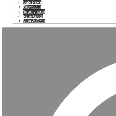
Gute News
Flugmodus
Smart gespart
Reise-Glück
Meat & Greet