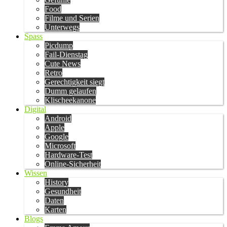
Food
Filme und Serien
Unterwegs
Spass
Picdump
Fail-Dienstag
Cute News
Retro
Gerechtigkeit siegt
Dumm gelaufen
Klischeekanone
Digital
Android
Apple
Google
Microsoft
Hardware-Test
Online-Sicherheit
Wissen
History
Gesundheit
Daten
Karten
Blogs