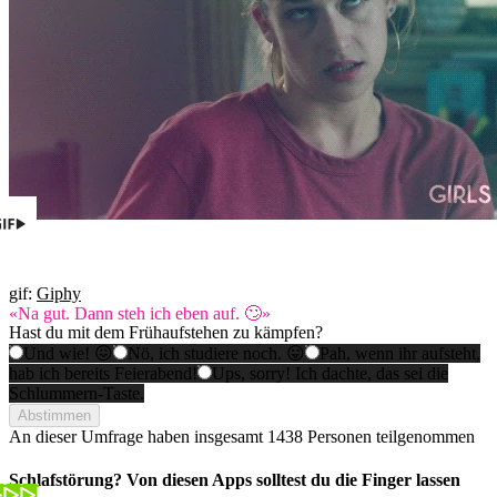
gif:
Giphy
«Na gut. Dann steh ich eben auf. 🙄»
Hast du mit dem Frühaufstehen zu kämpfen?
Und wie! 😖
Nö, ich studiere noch. 😛
Pah, wenn ihr aufsteht,
hab ich bereits Feierabend!
Ups, sorry! Ich dachte, das sei die
Schlummern-Taste.
Abstimmen
An dieser Umfrage haben insgesamt
1438 Personen
teilgenommen
Schlafstörung? Von diesen Apps solltest du die Finger lassen