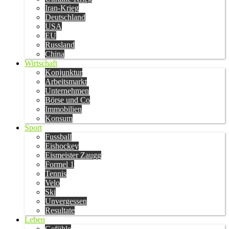
Iran-Krieg
Deutschland
USA
EU
Russland
China
Wirtschaft
Konjunktur
Arbeitsmarkt
Unternehmen
Börse und Co
Immobilien
Konsum
Sport
Fussball
Eishockey
Eismeister Zaugg
Formel 1
Tennis
Velo
Ski
Unvergessen
Resultate
Leben
Gefühle