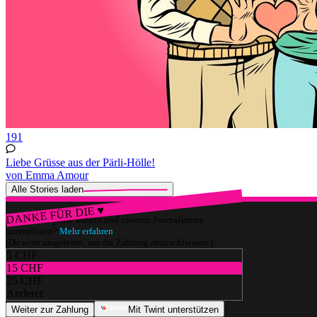
191
Liebe Grüsse aus der Pärli-Hölle!
von Emma Amour
Alle Stories laden
DANKE FÜR DIE ♥
Würdest du gerne watson und unseren Journalismus
unterstützen?
Mehr erfahren
(Du wirst umgeleitet, um die Zahlung abzuschliessen.)
5 CHF
15 CHF
25 CHF
Anderer
Weiter zur Zahlung
Mit Twint unterstützen