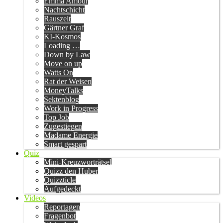
Emma Amour
Nachtschicht
Rauszeit
Gärtner Graf
KI-Kosmos
Loading …
Down by Law
Move on up
Watts On
Rat der Weisen
MoneyTalks
Sektenblog
Work in Progress
Top Job
Zugestiegen
Madame Energie
Smart gespart
Quiz
Mini-Kreuzworträtsel
Quizz den Huber
Quizzticle
Aufgedeckt
Videos
Reportagen
Fragenbot