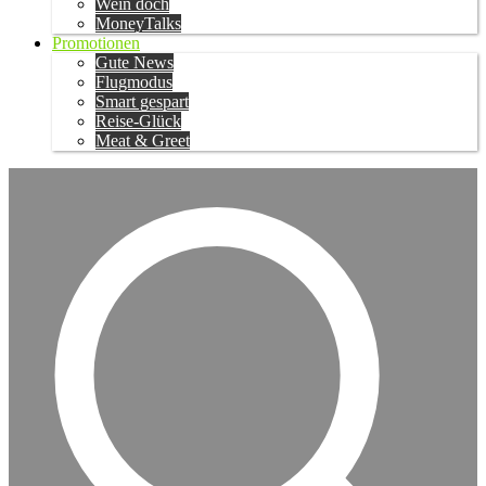
Wein doch
MoneyTalks
Promotionen
Gute News
Flugmodus
Smart gespart
Reise-Glück
Meat & Greet