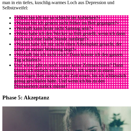
man in ein tiefes, kuschlig-warmes Loch aus Depression und
Selbstzweifel:
«Wieso bin ich nur so schlecht im Aufstehen?»
«Warum bin ich gestern nicht früher ins Bett gegangen?»
«Weshalb kann heute nicht Samstag sein?»
«Wieso habe ich den Wecker so früh gestellt, wenn ich dann
doch noch eine halbe Stunde rumliege?»
«Warum habe ich mir nicht einen Arbeitsplatz gesucht, der
näher an meiner Wohnung liegt?»
«Weshalb bin ich nicht reich? Dann könnte ich den ganzen
Tag schlafen!»
Und wieso gibt es noch immer keine Zeitmaschinen? Dann
könnte ich einfach weiterschlafen. Ich würde in einem
flauschigen Bett zurück in der Zeit reisen, bis ich schliesslich
genug geschlafen hätte. Und wenn ich bis zu den
Dinosauriern zurück müsste!
Phase 5: Akzeptanz