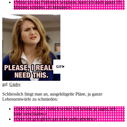
«Wenn ich das Frühstück weglasse, kann ich noch ganze 20
Minuten schlafen. 20 Minuten!»
gif:
Giphy
Schliesslich fängt man an, ausgeklügelte Pläne, ja ganze
Lebensentwürfe zu schmieden:
«Oder ich schlafe einfach weiter. Ich könnte ja sagen, ich
hätte verschlafen.»
«Oder ich geh gleich gar nicht mehr arbeiten.»