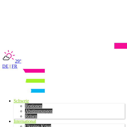
29°
DE
|
FR
Schweiz
Regionen
Abstimmungen
Reisen
International
Ukraine-Krieg