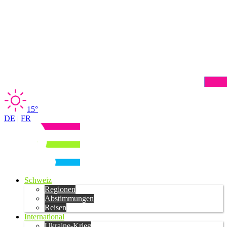
15°
DE
|
FR
Schweiz
Regionen
Abstimmungen
Reisen
International
Ukraine-Krieg