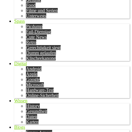
Food
Filme und Serien
Unterwegs
Spass
Picdump
Fail-Dienstag
Cute News
Retro
Gerechtigkeit siegt
Dumm gelaufen
Klischeekanone
Digital
Android
Apple
Google
Microsoft
Hardware-Test
Online-Sicherheit
Wissen
History
Gesundheit
Daten
Karten
Blogs