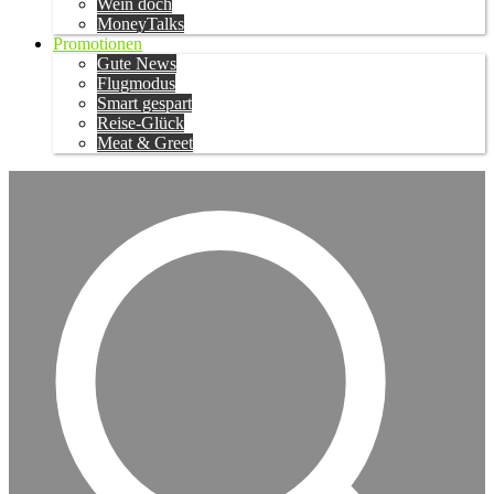
Wein doch
MoneyTalks
Promotionen
Gute News
Flugmodus
Smart gespart
Reise-Glück
Meat & Greet