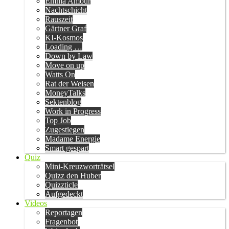
Emma Amour
Nachtschicht
Rauszeit
Gärtner Graf
KI-Kosmos
Loading …
Down by Law
Move on up
Watts On
Rat der Weisen
MoneyTalks
Sektenblog
Work in Progress
Top Job
Zugestiegen
Madame Energie
Smart gespart
Quiz
Mini-Kreuzworträtsel
Quizz den Huber
Quizzticle
Aufgedeckt
Videos
Reportagen
Fragenbot