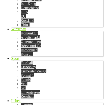
Iran-Krieg
Deutschland
USA
EU
Russland
China
Wirtschaft
Konjunktur
Arbeitsmarkt
Unternehmen
Börse und Co
Immobilien
Konsum
Sport
Fussball
Eishockey
Eismeister Zaugg
Formel 1
Tennis
Velo
Ski
Unvergessen
Resultate
Leben
Gefühle