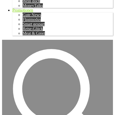
Wein doch
MoneyTalks
Promotionen
Gute News
Flugmodus
Smart gespart
Reise-Glück
Meat & Greet