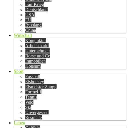
Iran-Krieg
Deutschland
USA
EU
Russland
China
Wirtschaft
Konjunktur
Arbeitsmarkt
Unternehmen
Börse und Co
Immobilien
Konsum
Sport
Fussball
Eishockey
Eismeister Zaugg
Formel 1
Tennis
Velo
Ski
Unvergessen
Resultate
Leben
Gefühle