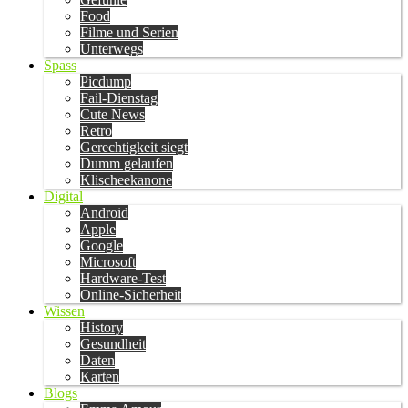
Food
Filme und Serien
Unterwegs
Spass
Picdump
Fail-Dienstag
Cute News
Retro
Gerechtigkeit siegt
Dumm gelaufen
Klischeekanone
Digital
Android
Apple
Google
Microsoft
Hardware-Test
Online-Sicherheit
Wissen
History
Gesundheit
Daten
Karten
Blogs