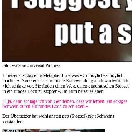
bild: watson/Universal Pictures
Einerseits ist das eine Metapher für etwas «Unmögliches möglich
machen». Andererseits stimmt die Redewendung auch wortwörtlich:
«Ich schlage vor, Sie finden einen Weg, einen quadratischen Stöpsel
in ein rundes Loch zu stopfen». Im Film heisst es aber:
«Tja, dann schlage ich vor, Gentlemen, dass wir lernen, ein eckiges
Schwein durch ein rundes Loch zu schieben.»
Der Übersetzer hat wohl anstatt
peg
(Stöpsel)
pig
(Schwein)
verstanden.