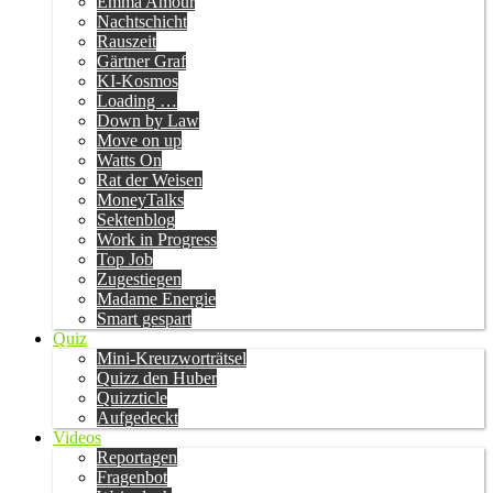
Emma Amour
Nachtschicht
Rauszeit
Gärtner Graf
KI-Kosmos
Loading …
Down by Law
Move on up
Watts On
Rat der Weisen
MoneyTalks
Sektenblog
Work in Progress
Top Job
Zugestiegen
Madame Energie
Smart gespart
Quiz
Mini-Kreuzworträtsel
Quizz den Huber
Quizzticle
Aufgedeckt
Videos
Reportagen
Fragenbot