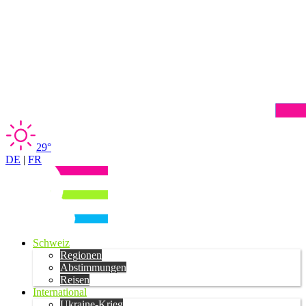
29°
DE
|
FR
Schweiz
Regionen
Abstimmungen
Reisen
International
Ukraine-Krieg