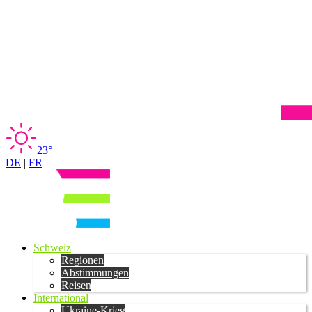
23°
DE
|
FR
Schweiz
Regionen
Abstimmungen
Reisen
International
Ukraine-Krieg