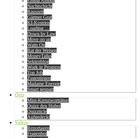
Emma Amour
Nachtschicht
Rauszeit
Gärtner Graf
KI-Kosmos
Loading …
Down by Law
Move on up
Watts On
Rat der Weisen
MoneyTalks
Sektenblog
Work in Progress
Top Job
Zugestiegen
Madame Energie
Smart gespart
Quiz
Mini-Kreuzworträtsel
Quizz den Huber
Quizzticle
Aufgedeckt
Videos
Reportagen
Fragenbot