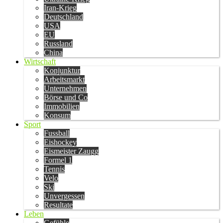
Iran-Krieg
Deutschland
USA
EU
Russland
China
Wirtschaft
Konjunktur
Arbeitsmarkt
Unternehmen
Börse und Co
Immobilien
Konsum
Sport
Fussball
Eishockey
Eismeister Zaugg
Formel 1
Tennis
Velo
Ski
Unvergessen
Resultate
Leben
Gefühle