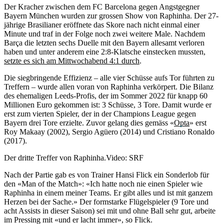
Der Kracher zwischen dem FC Barcelona gegen Angstgegner
Bayern München wurden zur grossen Show von Raphinha. Der 27-
jährige Brasilianer eröffnete das Skore nach nicht einmal einer
Minute und traf in der Folge noch zwei weitere Male. Nachdem
Barça die letzten sechs Duelle mit den Bayern allesamt verloren
haben und unter anderem eine 2:8-Klatsche einstecken mussten,
setzte es sich am Mittwochabend 4:1 durch
.
Die siegbringende Effizienz – alle vier Schüsse aufs Tor führten zu
Treffern – wurde allen voran von Raphinha verkörpert. Die Bilanz
des ehemaligen Leeds-Profis, der im Sommer 2022 für knapp 60
Millionen Euro gekommen ist: 3 Schüsse, 3 Tore. Damit wurde er
erst zum vierten Spieler, der in der Champions League gegen
Bayern drei Tore erzielte. Zuvor gelang dies gemäss «
Opta
» erst
Roy Makaay (2002), Sergio Agüero (2014) und Cristiano Ronaldo
(2017).
Der dritte Treffer von Raphinha.
Video: SRF
Nach der Partie gab es von Trainer Hansi Flick ein Sonderlob für
den «Man of the Match»: «Ich hatte noch nie einen Spieler wie
Raphinha in einem meiner Teams. Er gibt alles und ist mit ganzem
Herzen bei der Sache.» Der formstarke Flügelspieler (9 Tore und
acht Assists in dieser Saison) sei mit und ohne Ball sehr gut, arbeite
im Pressing mit «und er lacht immer», so Flick.