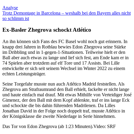
Analyse
Trotz Demontage in Barcelona – weshalb bei den Bayern alles nicht
so schlimm ist
Ex-Basler Zhegrova schockt Atlético
An ihn können sich Fans des FC Basel wohl noch gut erinnern. In
knapp drei Jahren in Rotblau bewies Edon Zhegrova seine Stärke
im Dribbling und in 1-gegen-1-Situationen. Teilweise hielt er den
Ball aber auch etwas zu lange und lief sich fest, am Ende kam er in
74 Spielen aber trotzdem auf elf Tore und 17 Assists. Bei Lille
entwickelte er sich seit seinem Wechsel im Winter 2022 zu einem
echten Leistungsträger.
Seine Torgefahr musste nun auch Atlético Madrid feststellen. Als
Zhegrova am Strafraumrand den Ball erhielt, fackelte er nicht lange
und haute einfach mal drauf. Mit etwas Mithilfe von Verteidiger José
Gimenez, der den Ball mit dem Kopf ablenkte, traf er ins lange Eck
und schockte die bis dahin führenden Madrilenen. Da Lilles
Jonathan David in der Folge noch doppelt traf, musste Atlético in
der Königsklasse die zweite Niederlage in Serie hinnehmen.
Das Tor von Edon Zhegrova (ab 1:23 Minuten).
Video: SRF