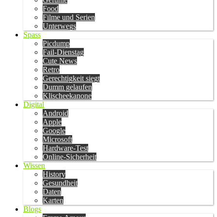
Food
Filme und Serien
Unterwegs
Spass
Picdump
Fail-Dienstag
Cute News
Retro
Gerechtigkeit siegt
Dumm gelaufen
Klischeekanone
Digital
Android
Apple
Google
Microsoft
Hardware-Test
Online-Sicherheit
Wissen
History
Gesundheit
Daten
Karten
Blogs