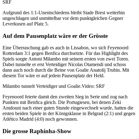
SRF
Aufgrund des 1:1-Unentschiedens bleibt Stade Brest weiterhin
ungeschlagen und unmittelbar vor dem punktgleichen Gegner
Leverkusen auf Platz 5.
Auf dem Pausenplatz wäre er der Grösste
Eine Überraschung gab es auch in Lissabon, wo sich Feyenoord
Rotterdam 3:1 gegen Benfica durchsetzte. Für das Highlight des
Spiels sorgte Antoni Milambo mit seinem ersten von zwei Toren.
Dabei tunnelte er erst Verteidiger Nicolas Otamendi und schoss
dann auch noch durch die Beine von Goalie Anatolij Trubin. Mit
diesem Tor wäre er auf jedem Pausenplatz der Held.
Milambo tunnelt Verteidiger und Goalie.
Video: SRF
Feyenoord feierte damit den zweiten Sieg in Serie und zog nach
Punkten mit Benfica gleich. Die Portugiesen, bei denen Zeki
Amdouni nach einer guten Stunde eingewechselt wurde, hatten die
ersten beiden Spiele in der Königsklasse in Belgrad (2:1) und gegen
Atlético Madrid (4:0) noch gewonnen.
Die grosse Raphinha-Show