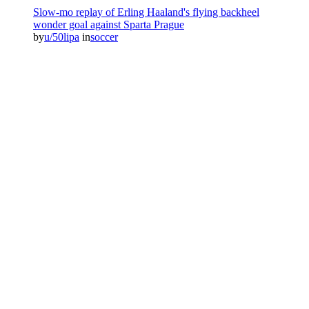
Slow-mo replay of Erling Haaland's flying backheel
wonder goal against Sparta Prague
by
u/50lipa
in
soccer