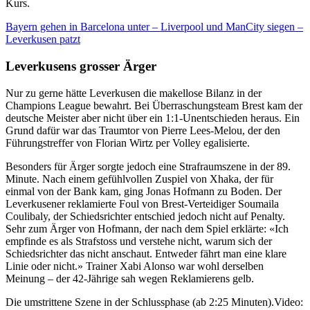
Kurs.
Bayern gehen in Barcelona unter – Liverpool und ManCity siegen –
Leverkusen patzt
Leverkusens grosser Ärger
Nur zu gerne hätte Leverkusen die makellose Bilanz in der
Champions League bewahrt. Bei Überraschungsteam Brest kam der
deutsche Meister aber nicht über ein 1:1-Unentschieden heraus. Ein
Grund dafür war das Traumtor von Pierre Lees-Melou, der den
Führungstreffer von Florian Wirtz per Volley egalisierte.
Besonders für Ärger sorgte jedoch eine Strafraumszene in der 89.
Minute. Nach einem gefühlvollen Zuspiel von Xhaka, der für
einmal von der Bank kam, ging Jonas Hofmann zu Boden. Der
Leverkusener reklamierte Foul von Brest-Verteidiger Soumaila
Coulibaly, der Schiedsrichter entschied jedoch nicht auf Penalty.
Sehr zum Ärger von Hofmann, der nach dem Spiel erklärte: «Ich
empfinde es als Strafstoss und verstehe nicht, warum sich der
Schiedsrichter das nicht anschaut. Entweder fährt man eine klare
Linie oder nicht.» Trainer Xabi Alonso war wohl derselben
Meinung – der 42-Jährige sah wegen Reklamierens gelb.
Die umstrittene Szene in der Schlussphase (ab 2:25 Minuten).
Video: