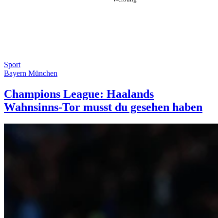
Sport
Bayern München
Champions League: Haalands
Wahnsinns-Tor musst du gesehen haben