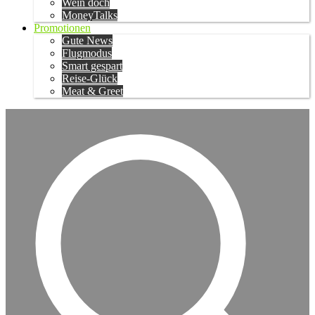
Wein doch
MoneyTalks
Promotionen
Gute News
Flugmodus
Smart gespart
Reise-Glück
Meat & Greet