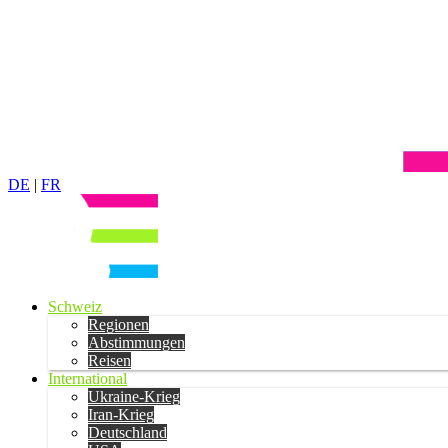
DE
|
FR
Schweiz
Regionen
Abstimmungen
Reisen
International
Ukraine-Krieg
Iran-Krieg
Deutschland