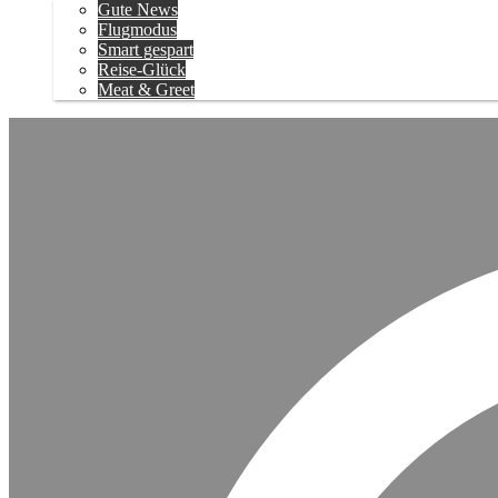
Gute News
Flugmodus
Smart gespart
Reise-Glück
Meat & Greet