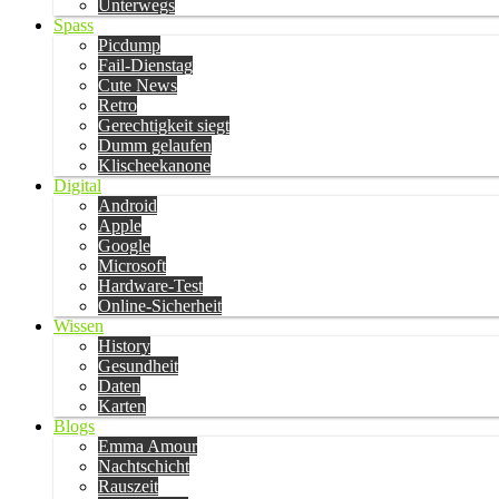
Unterwegs
Spass
Picdump
Fail-Dienstag
Cute News
Retro
Gerechtigkeit siegt
Dumm gelaufen
Klischeekanone
Digital
Android
Apple
Google
Microsoft
Hardware-Test
Online-Sicherheit
Wissen
History
Gesundheit
Daten
Karten
Blogs
Emma Amour
Nachtschicht
Rauszeit