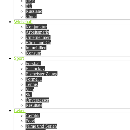
USA
EU
Russland
China
Wirtschaft
Konjunktur
Arbeitsmarkt
Unternehmen
Börse und Co
Immobilien
Konsum
Sport
Fussball
Eishockey
Eismeister Zaugg
Formel 1
Tennis
Velo
Ski
Unvergessen
Resultate
Leben
Gefühle
Food
Filme und Serien