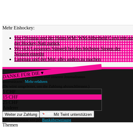
Mehr Eishockey:
Vor Olympia und der Heim-WM: WM-Silberheld Corvi tritt au
der Hockey-Nati zurück
Wo sich Lausannes Stängeli bei den höchsten Siegen der
Neuzeit einreiht
Langnau und der Mut, alles anders zu machen
DANKE FÜR DIE ♥
Würdest du gerne watson und unseren Journalismus
unterstützen?
Mehr erfahren
(Du wirst umgeleitet, um die Zahlung abzuschliessen.)
5 CHF
15 CHF
25 CHF
Anderer
Weiter zur Zahlung
Mit Twint unterstützen
Oder unterstütze uns per
Banküberweisung
.
Themen