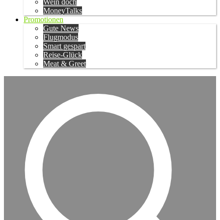
Wein doch
MoneyTalks
Promotionen
Gute News
Flugmodus
Smart gespart
Reise-Glück
Meat & Greet