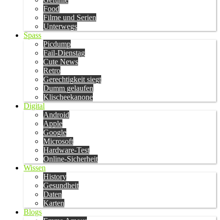
Food
Filme und Serien
Unterwegs
Spass
Picdump
Fail-Dienstag
Cute News
Retro
Gerechtigkeit siegt
Dumm gelaufen
Klischeekanone
Digital
Android
Apple
Google
Microsoft
Hardware-Test
Online-Sicherheit
Wissen
History
Gesundheit
Daten
Karten
Blogs