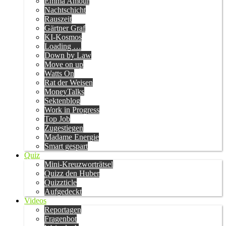
Emma Amour
Nachtschicht
Rauszeit
Gärtner Graf
KI-Kosmos
Loading …
Down by Law
Move on up
Watts On
Rat der Weisen
MoneyTalks
Sektenblog
Work in Progress
Top Job
Zugestiegen
Madame Energie
Smart gespart
Quiz
Mini-Kreuzworträtsel
Quizz den Huber
Quizzticle
Aufgedeckt
Videos
Reportagen
Fragenbot