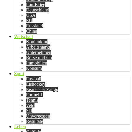
Iran-Krieg
Deutschland
USA
EU
Russland
China
Wirtschaft
Konjunktur
Arbeitsmarkt
Unternehmen
Börse und Co
Immobilien
Konsum
Sport
Fussball
Eishockey
Eismeister Zaugg
Formel 1
Tennis
Velo
Ski
Unvergessen
Resultate
Leben
Gefühle