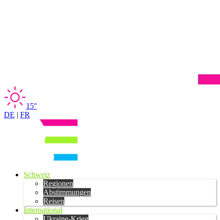
15°
DE
|
FR
Schweiz
Regionen
Abstimmungen
Reisen
International
Ukraine-Krieg