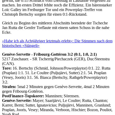
gewillt, die 0:11-Schmach vom Dienstag in Lausanne vergessen zu
machen. Im ersten Drittel fehlte noch die Effizienz. Ein bärenstarker
Loïc Galley im Freiburger Tor und ein Powerplay-Treffer von
Christoph Bertschy sorgten für einen 0:1-Rückstand.
Gleich zu Beginn des mittleren Abschnitts beendete der Tscheche
Jan Rutta die Genfer Torflaute mit einem satten Schuss in die nahe
Ecke.
«Habe ich als Achtjähriger letztmals erlebt»: Die Stimmen nach dem
historischen «Stängeli»
Genève-Servette - Fribourg-Gottéron 3:2 (0:1, 1:0, 2:1)
5217 Zuschauer. - SR Tscherrig/Piechaczek (GER), Duc/Steenstra
(CAN).
Tore:
16. Bertschy (Schmid, Johnson/Powerplaytor) 0:1. 22. Rutta
(Praplan) 1:1. 51. Le Coultre (Puljujärvi, Sutter) 2:1. 54. Praplan
(Vesey, Jooris) 3:1. 56. Biasca (Bertschy, Rathgeb/Powerplaytor)
3:2.
Strafen:
5mal 2 Minuten gegen Genève-Servette, 4mal 2 Minuten
gegen Fribourg-Gottéron.
PostFinance-Topskorer:
Manninen; Sörensen.
Genève-Servette:
Mayer; Saarijärvi, Le Coultre; Rutta, Chanton;
Karrer, Berni; Sutter, Ignatavicius; Puljujärvi, Manninen, Granlund;
Praplan, Jooris, Vesey; Miranda, Verboon, Hischier; Bozon, Pouliot,
Noah Rod.