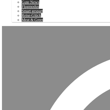
Gute News
Flugmodus
Smart gespart
Reise-Glück
Meat & Greet