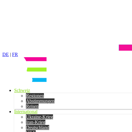
DE
|
FR
Schweiz
Regionen
Abstimmungen
Reisen
International
Ukraine-Krieg
Iran-Krieg
Deutschland