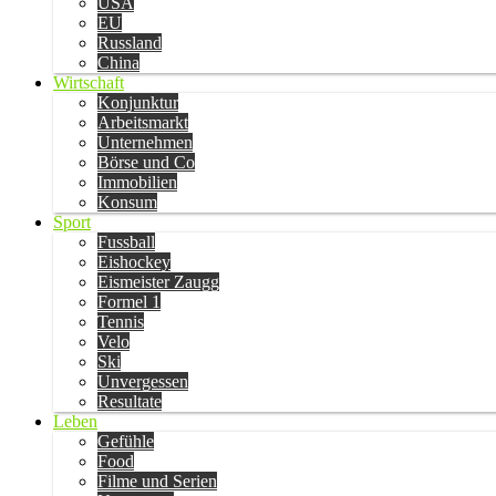
USA
EU
Russland
China
Wirtschaft
Konjunktur
Arbeitsmarkt
Unternehmen
Börse und Co
Immobilien
Konsum
Sport
Fussball
Eishockey
Eismeister Zaugg
Formel 1
Tennis
Velo
Ski
Unvergessen
Resultate
Leben
Gefühle
Food
Filme und Serien