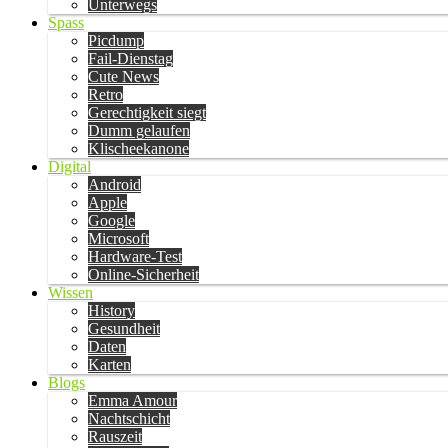
Unterwegs
Spass
Picdump
Fail-Dienstag
Cute News
Retro
Gerechtigkeit siegt
Dumm gelaufen
Klischeekanone
Digital
Android
Apple
Google
Microsoft
Hardware-Test
Online-Sicherheit
Wissen
History
Gesundheit
Daten
Karten
Blogs
Emma Amour
Nachtschicht
Rauszeit