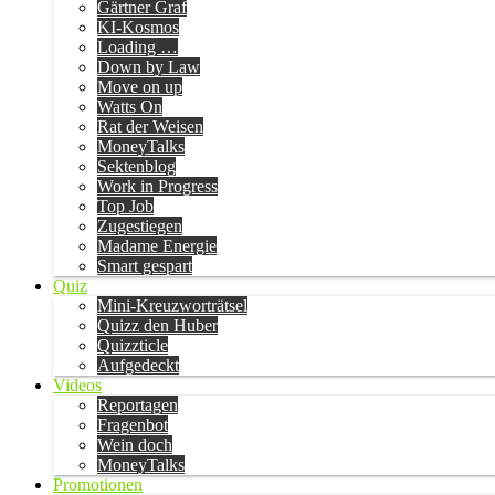
Gärtner Graf
KI-Kosmos
Loading …
Down by Law
Move on up
Watts On
Rat der Weisen
MoneyTalks
Sektenblog
Work in Progress
Top Job
Zugestiegen
Madame Energie
Smart gespart
Quiz
Mini-Kreuzworträtsel
Quizz den Huber
Quizzticle
Aufgedeckt
Videos
Reportagen
Fragenbot
Wein doch
MoneyTalks
Promotionen