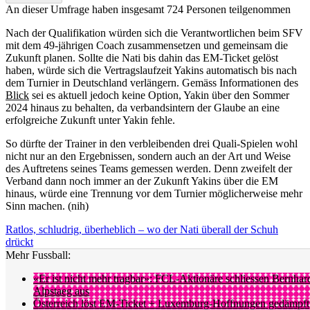
An dieser Umfrage haben insgesamt
724 Personen
teilgenommen
Nach der Qualifikation würden sich die Verantwortlichen beim SFV
mit dem 49-jährigen Coach zusammensetzen und gemeinsam die
Zukunft planen. Sollte die Nati bis dahin das EM-Ticket gelöst
haben, würde sich die Vertragslaufzeit Yakins automatisch bis nach
dem Turnier in Deutschland verlängern. Gemäss Informationen des
Blick
sei es aktuell jedoch keine Option, Yakin über den Sommer
2024 hinaus zu behalten, da verbandsintern der Glaube an eine
erfolgreiche Zukunft unter Yakin fehle.
So dürfte der Trainer in den verbleibenden drei Quali-Spielen wohl
nicht nur an den Ergebnissen, sondern auch an der Art und Weise
des Auftretens seines Teams gemessen werden. Denn zweifelt der
Verband dann noch immer an der Zukunft Yakins über die EM
hinaus, würde eine Trennung vor dem Turnier möglicherweise mehr
Sinn machen. (nih)
Ratlos, schludrig, überheblich – wo der Nati überall der Schuh
drückt
Mehr Fussball:
«Er ist nicht mehr tragbar»: FCL-Aktionäre schliessen Bernhar
Alpstaeg aus
Österreich löst EM-Ticket + Luxemburg-Hoffnungen gedämpft