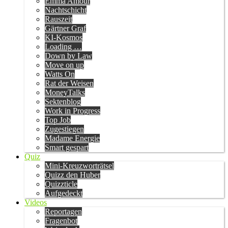
Emma Amour
Nachtschicht
Rauszeit
Gärtner Graf
KI-Kosmos
Loading …
Down by Law
Move on up
Watts On
Rat der Weisen
MoneyTalks
Sektenblog
Work in Progress
Top Job
Zugestiegen
Madame Energie
Smart gespart
Quiz
Mini-Kreuzworträtsel
Quizz den Huber
Quizzticle
Aufgedeckt
Videos
Reportagen
Fragenbot