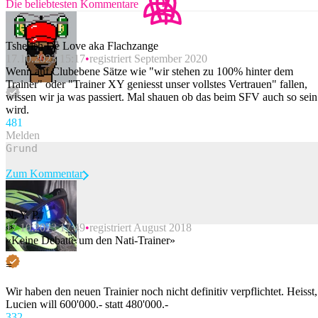
Die beliebtesten Kommentare
Tsherish De Love aka Flachzange
17.10.2023 15:17
registriert September 2020
Wenn auf Clubebene Sätze wie "wir stehen zu 100% hinter dem
Trainer" oder "Trainer XY geniesst unser vollstes Vertrauen" fallen,
wissen wir ja was passiert. Mal shauen ob das beim SFV auch so sein
wird.
48
1
Melden
Zum Kommentar
N. Y. P.
17.10.2023 17:49
registriert August 2018
Beitrag melden
«Keine Debatte um den Nati-Trainer»
=
Wir haben den neuen Trainier noch nicht definitiv verpflichtet. Heisst,
Lucien will 600'000.- statt 480'000.-
33
2