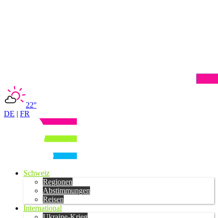
22°
DE
|
FR
Schweiz
Regionen
Abstimmungen
Reisen
International
Ukraine-Krieg