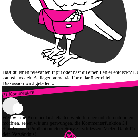
Hast du einen relevanten Input oder hast du einen Fehler entdeckt? D
kannst uns dein Anliegen gerne via Formular übermitteln.
Diskussion wird geladen...
31 Kommentare
Zum Login
Weil wir die Kommentar-Debatten weiterhin persönlich moderieren
möchten, sehen wir uns gezwungen, die Kommentarfunktion 24
Stunden nach Publikation einer Story zu schliessen. Vielen Dank für
dein Verständnis!