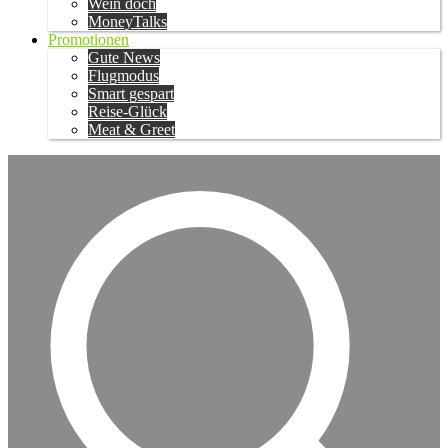
Wein doch
MoneyTalks
Promotionen
Gute News
Flugmodus
Smart gespart
Reise-Glück
Meat & Greet