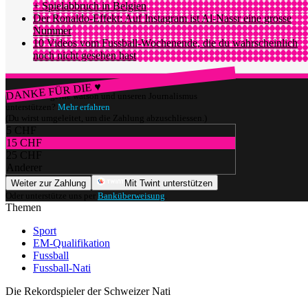
+ Spielabbruch in Belgien
Der Ronaldo-Effekt: Auf Instagram ist Al-Nassr eine grosse
Nummer
10 Videos vom Fussball-Wochenende, die du wahrscheinlich
noch nicht gesehen hast
DANKE FÜR DIE ♥
Würdest du gerne watson und unseren Journalismus
unterstützen?
Mehr erfahren
(Du wirst umgeleitet, um die Zahlung abzuschliessen.)
5 CHF
15 CHF
25 CHF
Anderer
Weiter zur Zahlung
Mit Twint unterstützen
Oder unterstütze uns per
Banküberweisung
.
Themen
Sport
EM-Qualifikation
Fussball
Fussball-Nati
Die Rekordspieler der Schweizer Nati