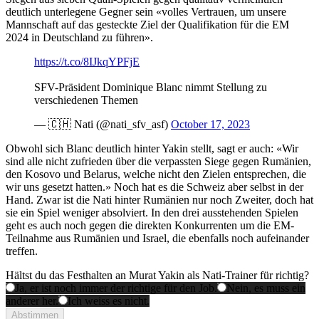
deutlich unterlegene Gegner sein «volles Vertrauen, um unsere
Mannschaft auf das gesteckte Ziel der Qualifikation für die EM
2024 in Deutschland zu führen».
https://t.co/8IJkqYPFjE
SFV-Präsident Dominique Blanc nimmt Stellung zu
verschiedenen Themen
— 🇨🇭 Nati (@nati_sfv_asf)
October 17, 2023
Obwohl sich Blanc deutlich hinter Yakin stellt, sagt er auch: «Wir
sind alle nicht zufrieden über die verpassten Siege gegen Rumänien,
den Kosovo und Belarus, welche nicht den Zielen entsprechen, die
wir uns gesetzt hatten.» Noch hat es die Schweiz aber selbst in der
Hand. Zwar ist die Nati hinter Rumänien nur noch Zweiter, doch hat
sie ein Spiel weniger absolviert. In den drei ausstehenden Spielen
geht es auch noch gegen die direkten Konkurrenten um die EM-
Teilnahme aus Rumänien und Israel, die ebenfalls noch aufeinander
treffen.
Hältst du das Festhalten an Murat Yakin als Nati-Trainer für richtig?
Ja, er ist noch immer der richtige für den Job.
Nein, es muss ein
anderer her.
Ich weiss es nicht.
Abstimmen