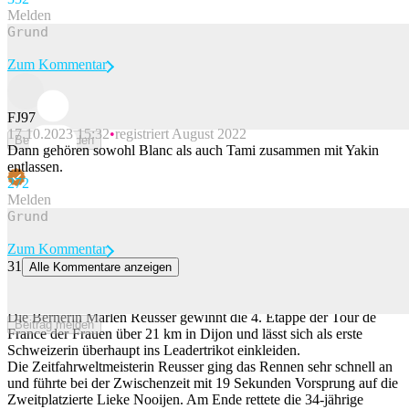
Melden
Zum Kommentar
FJ97
17.10.2023 15:32
registriert August 2022
Beitrag melden
Dann gehören sowohl Blanc als auch Tami zusammen mit Yakin
entlassen.
27
2
Melden
Zum Kommentar
31
Alle Kommentare anzeigen
Marlen Reusser gewinnt Zeitfahren an Tour de France – und
übernimmt erstmals Maillot Jaune
Die Bernerin Marlen Reusser gewinnt die 4. Etappe der Tour de
Beitrag melden
France der Frauen über 21 km in Dijon und lässt sich als erste
Schweizerin überhaupt ins Leadertrikot einkleiden.
Die Zeitfahrweltmeisterin Reusser ging das Rennen sehr schnell an
und führte bei der Zwischenzeit mit 19 Sekunden Vorsprung auf die
Zweitplatzierte Lieke Nooijen. Am Ende rettete die 34-jährige