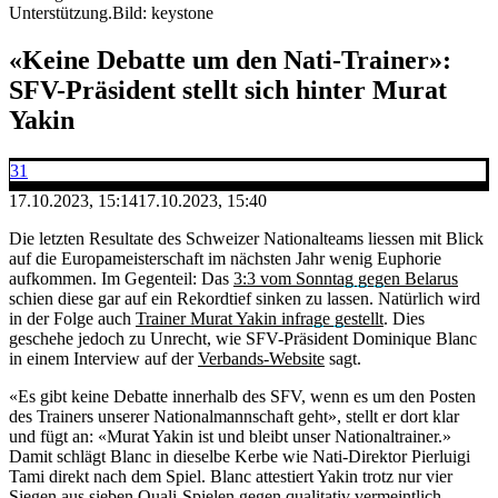
Unterstützung.
Bild: keystone
«Keine Debatte um den Nati-Trainer»:
SFV-Präsident stellt sich hinter Murat
Yakin
31
17.10.2023, 15:14
17.10.2023, 15:40
Die letzten Resultate des Schweizer Nationalteams liessen mit Blick
auf die Europameisterschaft im nächsten Jahr wenig Euphorie
aufkommen. Im Gegenteil: Das
3:3 vom Sonntag gegen Belarus
schien diese gar auf ein Rekordtief sinken zu lassen. Natürlich wird
in der Folge auch
Trainer Murat Yakin infrage gestellt
. Dies
geschehe jedoch zu Unrecht, wie SFV-Präsident Dominique Blanc
in einem Interview auf der
Verbands-Website
sagt.
«Es gibt keine Debatte innerhalb des SFV, wenn es um den Posten
des Trainers unserer Nationalmannschaft geht», stellt er dort klar
und fügt an: «Murat Yakin ist und bleibt unser Nationaltrainer.»
Damit schlägt Blanc in dieselbe Kerbe wie Nati-Direktor Pierluigi
Tami direkt nach dem Spiel. Blanc attestiert Yakin trotz nur vier
Siegen aus sieben Quali-Spielen gegen qualitativ vermeintlich