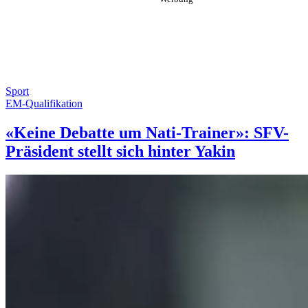
Sport
EM-Qualifikation
«Keine Debatte um Nati-Trainer»: SFV-
Präsident stellt sich hinter Yakin