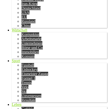
Iran-Krieg
Deutschland
USA
EU
Russland
China
Wirtschaft
Konjunktur
Arbeitsmarkt
Unternehmen
Börse und Co
Immobilien
Konsum
Sport
Fussball
Eishockey
Eismeister Zaugg
Formel 1
Tennis
Velo
Ski
Unvergessen
Resultate
Leben
Gefühle