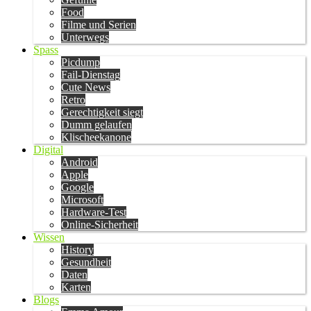
Food
Filme und Serien
Unterwegs
Spass
Picdump
Fail-Dienstag
Cute News
Retro
Gerechtigkeit siegt
Dumm gelaufen
Klischeekanone
Digital
Android
Apple
Google
Microsoft
Hardware-Test
Online-Sicherheit
Wissen
History
Gesundheit
Daten
Karten
Blogs