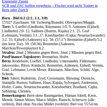
Eismeister Zaugg
SCB und ZSC hoffen vergebens – Fischer wird nicht Trainer in
Bern oder Zürich
Bern - Biel 6:2 (2:1, 1:1, 3:0)
15'027 Zuschauer. SR Tscherrig/Brander, Obwegeser/Muggli.
Tore:
5. Loeffel (Lindholm, Ritzmann) 1:0. 9. Aaltonen (Ejdsell,
Lindholm) 2:0. 12. Sallinen (Burren, Rajala) 2:1. 25. Graf
(Lehmann, Vermin) 3:1. 27. Kneubuehler (Cajka, Neuenschwander)
3:2. 55. Ejdsell (Aaltonen) 4:2. 58. (57:17) Bemström (Ejdsell) 5:2
(ins leere Tor). 59. (58:36) Bemström (Aaltonen,
Marchon/Powerplaytor) 6:2.
Strafen:
2mal 2 Minuten gegen Bern, 3mal 2 Minuten gegen Biel.
PostFinance-Topskorer:
Bemström; Hofer.
Bern:
Reideborn; Loeffel, Lindholm; Untersander, Füllemann;
Jakowenko, Rhyn; Kindschi; Bemström, Aaltonen, Ejdsell; Vermin,
Graf, Lehmann; Levin Moser, Ritzmann, Marchon; Schild, Alge,
Schenk.
Biel:
Säteri; Hultström, Zryd; Grossmann, Blessing; Dionicio,
Stampfli; Burren; Sallinen, Haas, Rajala; Sylvegard, Andersson,
Hofer; Cattin, Neuenschwander, Kneubuehler; Braillard, Cajka,
Sablatnig; Christen.
Bemerkungen:
Bern ohne Baumgartner, Häman Aktell, Kreis,
Merelä, Simon Moser, Marco Müller, Riatsch, Scherwey (alle
verletzt), Biel ohne Nicolas Müller (verletzt). Biel von 55:54 bis