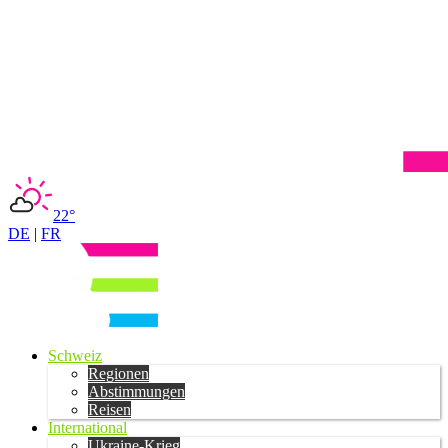
22°
DE
|
FR
Schweiz
Regionen
Abstimmungen
Reisen
International
Ukraine-Krieg