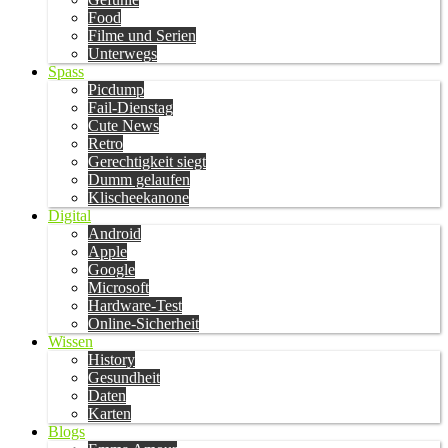
Food
Filme und Serien
Unterwegs
Spass
Picdump
Fail-Dienstag
Cute News
Retro
Gerechtigkeit siegt
Dumm gelaufen
Klischeekanone
Digital
Android
Apple
Google
Microsoft
Hardware-Test
Online-Sicherheit
Wissen
History
Gesundheit
Daten
Karten
Blogs