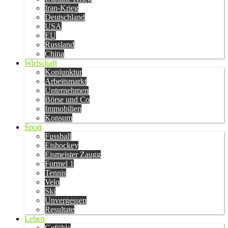
Iran-Krieg
Deutschland
USA
EU
Russland
China
Wirtschaft
Konjunktur
Arbeitsmarkt
Unternehmen
Börse und Co
Immobilien
Konsum
Sport
Fussball
Eishockey
Eismeister Zaugg
Formel 1
Tennis
Velo
Ski
Unvergessen
Resultate
Leben
Gefühle