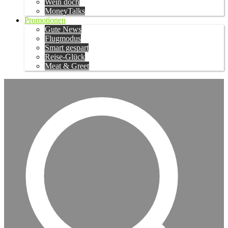
Wein doch
MoneyTalks
Promotionen
Gute News
Flugmodus
Smart gespart
Reise-Glück
Meat & Greet