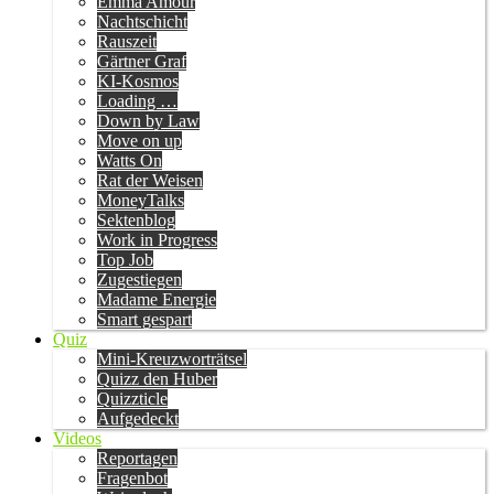
Emma Amour
Nachtschicht
Rauszeit
Gärtner Graf
KI-Kosmos
Loading …
Down by Law
Move on up
Watts On
Rat der Weisen
MoneyTalks
Sektenblog
Work in Progress
Top Job
Zugestiegen
Madame Energie
Smart gespart
Quiz
Mini-Kreuzworträtsel
Quizz den Huber
Quizzticle
Aufgedeckt
Videos
Reportagen
Fragenbot