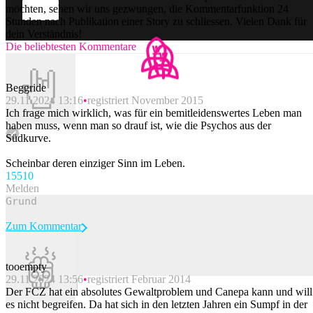
möchten, sehen wir uns gezwungen, die Kommentarfunktion 24
Stunden nach Publikation einer Story zu schliessen. Vielen Dank für
dein Verständnis!
Die beliebtesten Kommentare
Beggride
29.11.2024 13:16
registriert November 2015
Ich frage mich wirklich, was für ein bemitleidenswertes Leben man
haben muss, wenn man so drauf ist, wie die Psychos aus der
Südkurve.
Scheinbar deren einziger Sinn im Leben.
155
10
Melden
Zum Kommentar
tooempty
29.11.2024 13:56
registriert Februar 2014
Beitrag melden
Der FCZ hat ein absolutes Gewaltproblem und Canepa kann und will
es nicht begreifen. Da hat sich in den letzten Jahren ein Sumpf in der