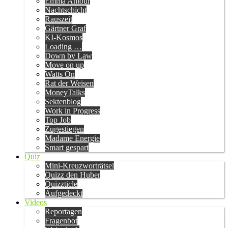
Emma Amour
Nachtschicht
Rauszeit
Gärtner Graf
KI-Kosmos
Loading …
Down by Law
Move on up
Watts On
Rat der Weisen
MoneyTalks
Sektenblog
Work in Progress
Top Job
Zugestiegen
Madame Energie
Smart gespart
Quiz
Mini-Kreuzworträtsel
Quizz den Huber
Quizzticle
Aufgedeckt
Videos
Reportagen
Fragenbot