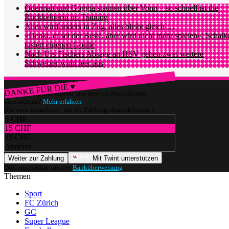
Odermatt und Goggia staunen über Vonn – so schnell ist die
Rückkehrerin im Training
Alles wird anders in Zug, alles bleibt gleich …
«Denkt, er sei der Beste, aber wird nicht mehr spielen»: Schalk
rasiert eigenen Goalie
Nach Urs Fischers Absage an HSV gehen zwei weitere
Schweizer wohl leer aus
DANKE FÜR DIE ♥
Würdest du gerne watson und unseren Journalismus
unterstützen?
Mehr erfahren
(Du wirst umgeleitet, um die Zahlung abzuschliessen.)
5 CHF
15 CHF
25 CHF
Anderer
Weiter zur Zahlung
Mit Twint unterstützen
Oder unterstütze uns per
Banküberweisung
.
Themen
Sport
FC Zürich
GC
Super League