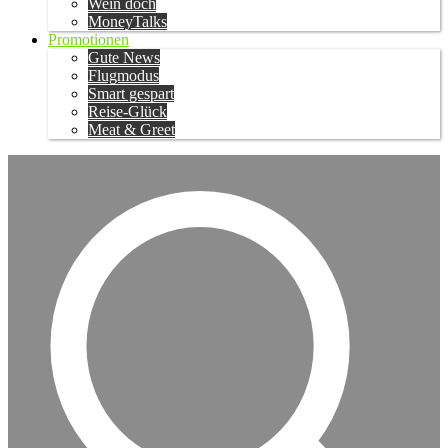
Wein doch
MoneyTalks
Promotionen
Gute News
Flugmodus
Smart gespart
Reise-Glück
Meat & Greet