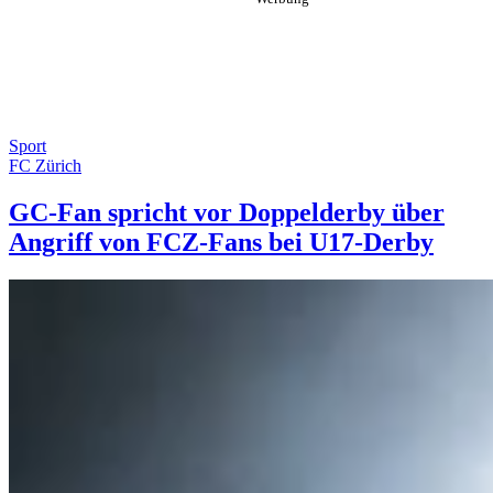
Sport
FC Zürich
GC-Fan spricht vor Doppelderby über
Angriff von FCZ-Fans bei U17-Derby