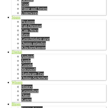
Food
Filme und Serien
Unterwegs
Spass
Picdump
Fail-Dienstag
Cute News
Retro
Gerechtigkeit siegt
Dumm gelaufen
Klischeekanone
Digital
Android
Apple
Google
Microsoft
Hardware-Test
Online-Sicherheit
Wissen
History
Gesundheit
Daten
Karten
Blogs