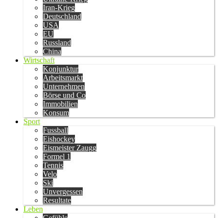
Iran-Krieg
Deutschland
USA
EU
Russland
China
Wirtschaft
Konjunktur
Arbeitsmarkt
Unternehmen
Börse und Co
Immobilien
Konsum
Sport
Fussball
Eishockey
Eismeister Zaugg
Formel 1
Tennis
Velo
Ski
Unvergessen
Resultate
Leben
Gefühle