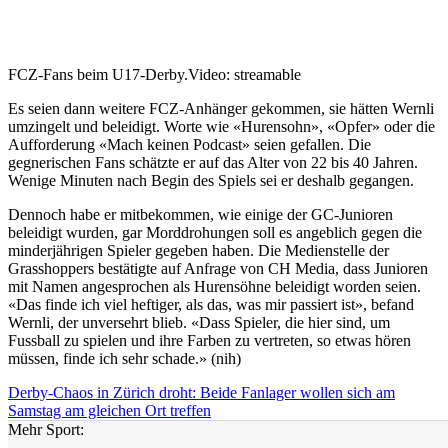
FCZ-Fans beim U17-Derby.
Video: streamable
Es seien dann weitere FCZ-Anhänger gekommen, sie hätten Wernli
umzingelt und beleidigt. Worte wie «Hurensohn», «Opfer» oder die
Aufforderung «Mach keinen Podcast» seien gefallen. Die
gegnerischen Fans schätzte er auf das Alter von 22 bis 40 Jahren.
Wenige Minuten nach Begin des Spiels sei er deshalb gegangen.
Dennoch habe er mitbekommen, wie einige der GC-Junioren
beleidigt wurden, gar Morddrohungen soll es angeblich gegen die
minderjährigen Spieler gegeben haben. Die Medienstelle der
Grasshoppers bestätigte auf Anfrage von CH Media, dass Junioren
mit Namen angesprochen als Hurensöhne beleidigt worden seien.
«Das finde ich viel heftiger, als das, was mir passiert ist», befand
Wernli, der unversehrt blieb. «Dass Spieler, die hier sind, um
Fussball zu spielen und ihre Farben zu vertreten, so etwas hören
müssen, finde ich sehr schade.» (nih)
Derby-Chaos in Zürich droht: Beide Fanlager wollen sich am
Samstag am gleichen Ort treffen
Mehr Sport: