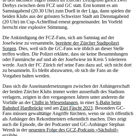
Derbys zwischen dem FCZ und GC statt. Erst kommt es am
Samstagabend (20.30 Uhr) zum Duell in der Liga, dann spielen die
beiden Klubs aus der grössten Schweizer Stadt am Dienstagabend
(20 Uhr) im Cup-Achtelfinal erneut gegeneinander. Im Vorfeld
herrscht eine explosive Stimmung.
Die Ankündigung der FCZ-Fans, sich am Samstag auf der
Josefwiese zu versammeln,
bereitete der Zürcher Stadtpolizei
Sorgen
. Dies, weil sich die GC-Fans wie üblich an dieser Stelle
treffen wollen. Die Polizei erklärte, dass sie keine Besammlungen
oder Fanmärsche auf und ab der Josefwiese im Kreis 5 tolerieren
werde. Auch der FC Zürich rief seine Fans dazu auf, sich nicht dort
zu besammeln. Es bleibt abzuwarten, ob sich die Fans an die
Vorgaben halten werden.
Dass sich die Auseinandersetzungen zwischen der Anhängerschaft
der beiden Zürcher Klubs immer weiter ausserhalb des Stadions
verlagern, zeigten in den vergangenen Jahren unter anderem die
Vorfälle an der
Chilbi in Wiesendangen
, in einer
S-Bahn beim
Bahnhof Hardbrücke
und am
Züri Fäscht 2023
. Besonders GC-
Fans müssen gewalttätige Angriffe fürchten, wenn sie sich öffentlich
als Anhänger des Rekordmeisters erkenntlich machen. Dies zeigt
auch die Episode, die der Podcaster und GC-Anhänger Stephan
Wernli in der
neuesten Folge des GCZ-Podcasts «Sächsfoif»
erzählte.