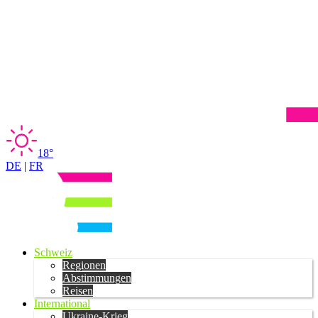
18°
DE
|
FR
Schweiz
Regionen
Abstimmungen
Reisen
International
Ukraine-Krieg