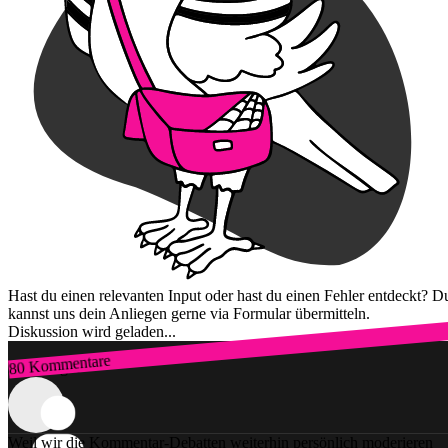
Hast du einen relevanten Input oder hast du einen Fehler entdeckt? D
kannst uns dein Anliegen gerne via Formular übermitteln.
Diskussion wird geladen...
80 Kommentare
Zum Login
Weil wir die Kommentar-Debatten weiterhin persönlich moderieren