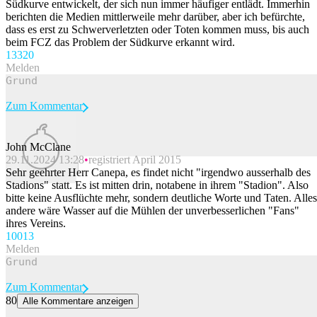
Südkurve entwickelt, der sich nun immer häufiger entlädt. Immerhin
berichten die Medien mittlerweile mehr darüber, aber ich befürchte,
dass es erst zu Schwerverletzten oder Toten kommen muss, bis auch
beim FCZ das Problem der Südkurve erkannt wird.
133
20
Melden
Zum Kommentar
John McClane
29.11.2024 13:28
registriert April 2015
Beitrag melden
Sehr geehrter Herr Canepa, es findet nicht "irgendwo ausserhalb des
Stadions" statt. Es ist mitten drin, notabene in ihrem "Stadion". Also
bitte keine Ausflüchte mehr, sondern deutliche Worte und Taten. Alles
andere wäre Wasser auf die Mühlen der unverbesserlichen "Fans"
ihres Vereins.
100
13
Melden
Zum Kommentar
80
Alle Kommentare anzeigen
FCSG-Präsident Matthias Hüppi: «Es gibt gewisse Grundwerte, die