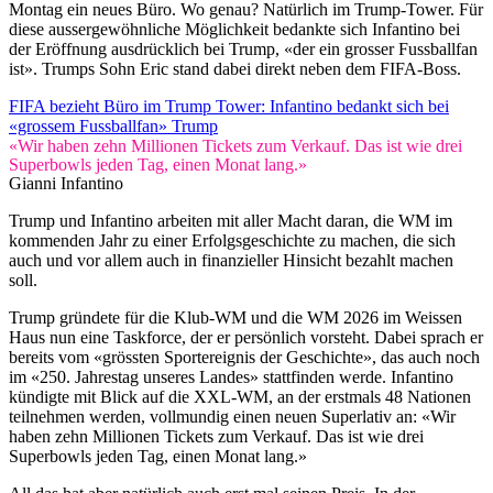
Montag ein neues Büro. Wo genau? Natürlich im Trump-Tower. Für
diese aussergewöhnliche Möglichkeit bedankte sich Infantino bei
der Eröffnung ausdrücklich bei Trump, «der ein grosser Fussballfan
ist». Trumps Sohn Eric stand dabei direkt neben dem FIFA-Boss.
FIFA bezieht Büro im Trump Tower: Infantino bedankt sich bei
«grossem Fussballfan» Trump
«Wir haben zehn Millionen Tickets zum Verkauf. Das ist wie drei
Superbowls jeden Tag, einen Monat lang.»
Gianni Infantino
Trump und Infantino arbeiten mit aller Macht daran, die WM im
kommenden Jahr zu einer Erfolgsgeschichte zu machen, die sich
auch und vor allem auch in finanzieller Hinsicht bezahlt machen
soll.
Trump gründete für die Klub-WM und die WM 2026 im Weissen
Haus nun eine Taskforce, der er persönlich vorsteht. Dabei sprach er
bereits vom «grössten Sportereignis der Geschichte», das auch noch
im «250. Jahrestag unseres Landes» stattfinden werde. Infantino
kündigte mit Blick auf die XXL-WM, an der erstmals 48 Nationen
teilnehmen werden, vollmundig einen neuen Superlativ an: «Wir
haben zehn Millionen Tickets zum Verkauf. Das ist wie drei
Superbowls jeden Tag, einen Monat lang.»