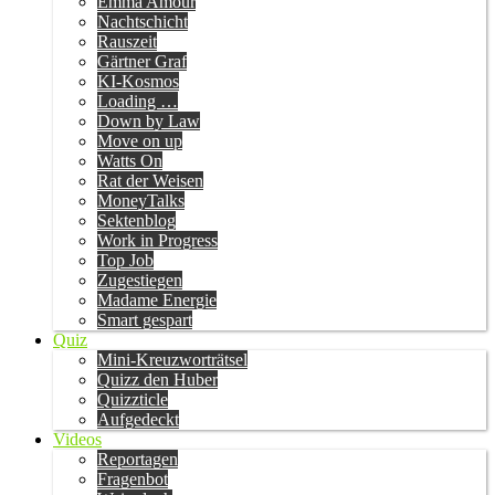
Emma Amour
Nachtschicht
Rauszeit
Gärtner Graf
KI-Kosmos
Loading …
Down by Law
Move on up
Watts On
Rat der Weisen
MoneyTalks
Sektenblog
Work in Progress
Top Job
Zugestiegen
Madame Energie
Smart gespart
Quiz
Mini-Kreuzworträtsel
Quizz den Huber
Quizzticle
Aufgedeckt
Videos
Reportagen
Fragenbot