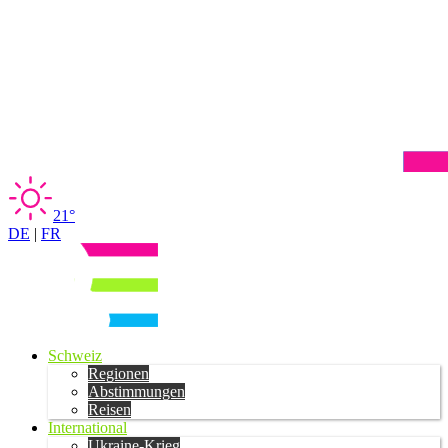
21°
DE
|
FR
Schweiz
Regionen
Abstimmungen
Reisen
International
Ukraine-Krieg