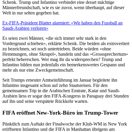
Schenk. Trump und Infantino verbindet eine derart mächtige
Männerfreundschaft, wie es sie zuvor, wenn überhaupt, auf dieser
Welt in nur selten gegeben hat.
Ex-FIFA-Präsident Blatter alarmiert: «Wir haben den Fussball an
Saudi-Arabien verloren»
Es seien zwei Männer, «die sich immer sehr stark in den
Vordergrund schieben», erklärte Schenk. Die beiden als extrovertiert
zu bezeichnen, sei noch untertrieben. Beide würden «ohne
Hemmungen, ohne Skrupel», handeln und das «Grosssprechertum»
perfekt beherrschen. Wer mag ihr da widersprechen? Trump und
Infantino bilden nun jedenfalls ein bemerkenswertes Gespann und
mehr als nur eine Zweckgemeinschaft.
Seit Trumps erneuter Amtseinführung im Januar begleitete ihn
Infantino insgesamt schon auf zehn Staatsreisen. Für den
gemeinsamen Trip in die Arabischen Emirate, Katar und Saudi-
Arabien liess er sogar den FIFA-Kongress in Paraguay drei Stunden
auf ihn und seine verspätete Rückkehr warten.
FIFA eröffnet New-York-Büro im Trump-Tower
Pünktlich zum Auftakt der Finalwoche der Klub-WM in New York
eröffneten Infantino und die FIFA in Manhattan übrigens am