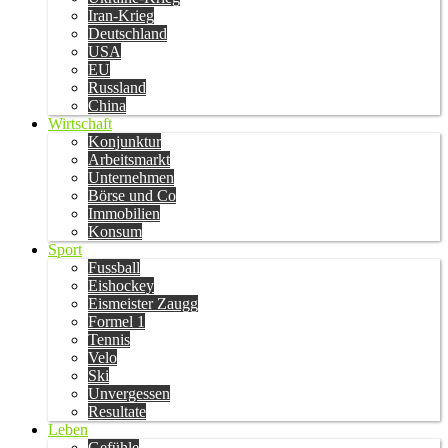
Iran-Krieg
Deutschland
USA
EU
Russland
China
Wirtschaft
Konjunktur
Arbeitsmarkt
Unternehmen
Börse und Co
Immobilien
Konsum
Sport
Fussball
Eishockey
Eismeister Zaugg
Formel 1
Tennis
Velo
Ski
Unvergessen
Resultate
Leben
Gefühle