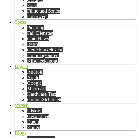
Food
Filme und Serien
Unterwegs
Spass
Picdump
Fail-Dienstag
Cute News
Retro
Gerechtigkeit siegt
Dumm gelaufen
Klischeekanone
Digital
Android
Apple
Google
Microsoft
Hardware-Test
Online-Sicherheit
Wissen
History
Gesundheit
Daten
Karten
Blogs