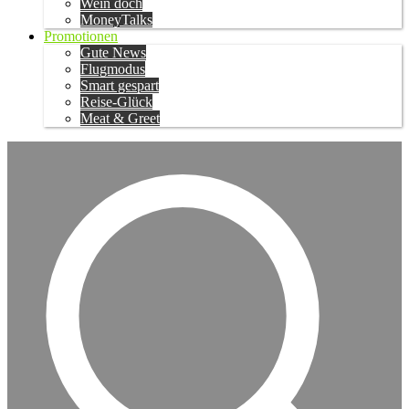
Wein doch
MoneyTalks
Promotionen
Gute News
Flugmodus
Smart gespart
Reise-Glück
Meat & Greet