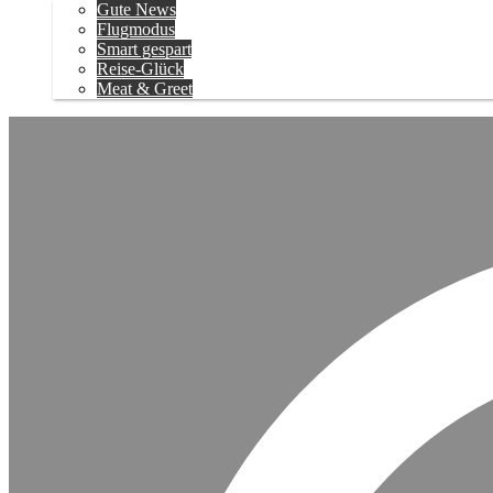
Gute News
Flugmodus
Smart gespart
Reise-Glück
Meat & Greet