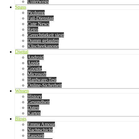
Unterwegs
Spass
Picdump
Fail-Dienstag
Cute News
Retro
Gerechtigkeit siegt
Dumm gelaufen
Klischeekanone
Digital
Android
Apple
Google
Microsoft
Hardware-Test
Online-Sicherheit
Wissen
History
Gesundheit
Daten
Karten
Blogs
Emma Amour
Nachtschicht
Rauszeit