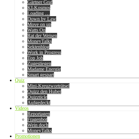
Gärtner Graf
KI-Kosmos
Loading …
Down by Law
Move on up
Watts On
Rat der Weisen
MoneyTalks
Sektenblog
Work in Progress
Top Job
Zugestiegen
Madame Energie
Smart gespart
Quiz
Mini-Kreuzworträtsel
Quizz den Huber
Quizzticle
Aufgedeckt
Videos
Reportagen
Fragenbot
Wein doch
MoneyTalks
Promotionen