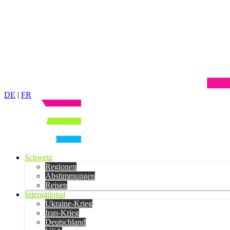
DE
|
FR
Schweiz
Regionen
Abstimmungen
Reisen
International
Ukraine-Krieg
Iran-Krieg
Deutschland