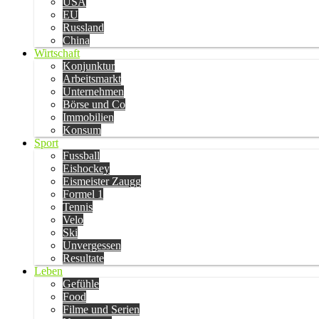
USA
EU
Russland
China
Wirtschaft
Konjunktur
Arbeitsmarkt
Unternehmen
Börse und Co
Immobilien
Konsum
Sport
Fussball
Eishockey
Eismeister Zaugg
Formel 1
Tennis
Velo
Ski
Unvergessen
Resultate
Leben
Gefühle
Food
Filme und Serien