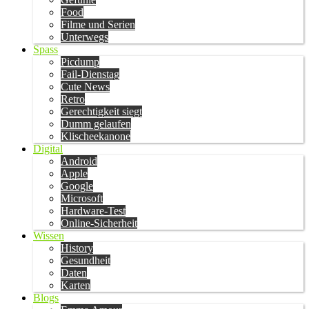
Food
Filme und Serien
Unterwegs
Spass
Picdump
Fail-Dienstag
Cute News
Retro
Gerechtigkeit siegt
Dumm gelaufen
Klischeekanone
Digital
Android
Apple
Google
Microsoft
Hardware-Test
Online-Sicherheit
Wissen
History
Gesundheit
Daten
Karten
Blogs