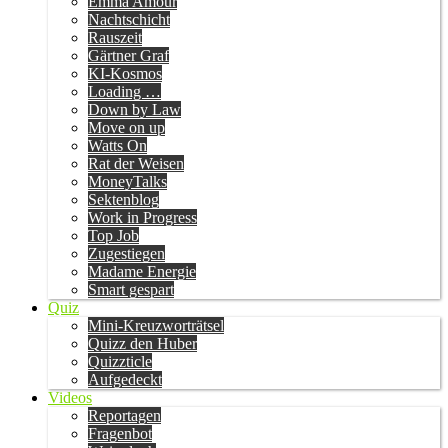
Emma Amour
Nachtschicht
Rauszeit
Gärtner Graf
KI-Kosmos
Loading …
Down by Law
Move on up
Watts On
Rat der Weisen
MoneyTalks
Sektenblog
Work in Progress
Top Job
Zugestiegen
Madame Energie
Smart gespart
Quiz
Mini-Kreuzworträtsel
Quizz den Huber
Quizzticle
Aufgedeckt
Videos
Reportagen
Fragenbot