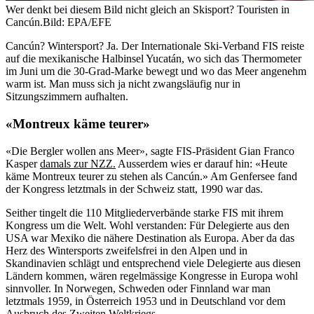
Wer denkt bei diesem Bild nicht gleich an Skisport? Touristen in
Cancún.
Bild: EPA/EFE
Cancún? Wintersport? Ja. Der Internationale Ski-Verband FIS reiste
auf die mexikanische Halbinsel Yucatán, wo sich das Thermometer
im Juni um die 30-Grad-Marke bewegt und wo das Meer angenehm
warm ist. Man muss sich ja nicht zwangsläufig nur in
Sitzungszimmern aufhalten.
«Montreux käme teurer»
«Die Bergler wollen ans Meer», sagte FIS-Präsident Gian Franco
Kasper
damals zur NZZ.
Ausserdem wies er darauf hin: «Heute
käme Montreux teurer zu stehen als Cancún.» Am Genfersee fand
der Kongress letztmals in der Schweiz statt, 1990 war das.
Seither tingelt die 110 Mitgliederverbände starke FIS mit ihrem
Kongress um die Welt. Wohl verstanden: Für Delegierte aus den
USA war Mexiko die nähere Destination als Europa. Aber da das
Herz des Wintersports zweifelsfrei in den Alpen und in
Skandinavien schlägt und entsprechend viele Delegierte aus diesen
Ländern kommen, wären regelmässige Kongresse in Europa wohl
sinnvoller. In Norwegen, Schweden oder Finnland war man
letztmals 1959, in Österreich 1953 und in Deutschland vor dem
Ausbruch des Zweiten Weltkriegs.