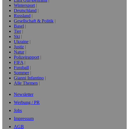
Lara Gut-Behrami
Wintersport
Deutschland
Russland
Gesellschaft & Politik
Basel
Tier
Ski
Ukraine
Justiz
Natur
Polizeirapport
FIFA
Fussball
Sommer
Gianni Infantino
Alle Themen
Newsletter
Werbung / PR
Jobs
Impressum
AGB