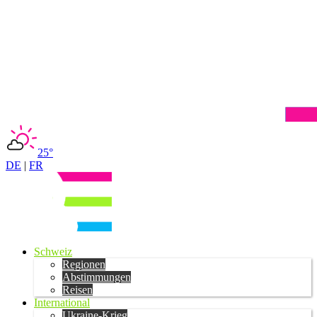
25°
DE
|
FR
Schweiz
Regionen
Abstimmungen
Reisen
International
Ukraine-Krieg