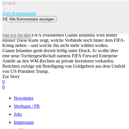
Zum Kommentar
10
Alle Kommentare anzeigen
Diese Länder sind für und diese gegen Infantino – hier behältst du
den Überblick
Das Eis für den FIFA-Präsidenten Gianni Infantino wird immer
Beitrag melden
dünner. Diese Karte zeigt, welche Verbände noch hinter dem FIFA-
König stehen – und welche ihn nicht mehr wählen wollen.
Gianni Infantino gerät derzeit heftig unter Druck. Er wollte über
eine neue Tochtergesellschaft namens FIFA Forward Enterprise
Anteile an den WM-Rechten an private Investoren verkaufen.
Berichten zufolge mit Beteiligung von Geldgebern aus dem Umfeld
von US-Präsident Trump.
Zur Story
0
0
Newsletter
Werbung / PR
Jobs
Impressum