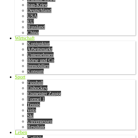
Iran-Krieg
Deutschland
USA
EU
Russland
China
Wirtschaft
Konjunktur
Arbeitsmarkt
Unternehmen
Börse und Co
Immobilien
Konsum
Sport
Fussball
Eishockey
Eismeister Zaugg
Formel 1
Tennis
Velo
Ski
Unvergessen
Resultate
Leben
Gefühle