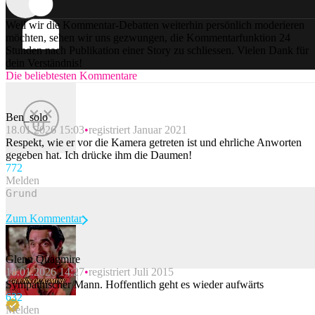
Weil wir die Kommentar-Debatten weiterhin persönlich moderieren
möchten, sehen wir uns gezwungen, die Kommentarfunktion 24
Stunden nach Publikation einer Story zu schliessen. Vielen Dank für
dein Verständnis!
Die beliebtesten Kommentare
Ben_solo
18.01.2026 15:03
registriert Januar 2021
Respekt, wie er vor die Kamera getreten ist und ehrliche Anworten
gegeben hat. Ich drücke ihm die Daumen!
77
2
Melden
Zum Kommentar
Glenn Quagmire
18.01.2026 14:27
registriert Juli 2015
Beitrag melden
Sympathischer Mann. Hoffentlich geht es wieder aufwärts
63
2
Melden