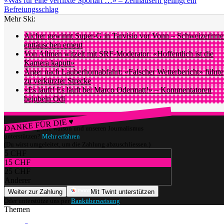
«Was für eine verflixte Sportart …» – Zenhäusern gelingt ein
Befreiungsschlag
Mehr Ski:
Aicher gewinnt Super-G in Tarvisio vor Vonn – Schweizerinn
enttäuschen erneut
Von Allmen witzelt mit SRF-Moderator: «Hoffentlich ist die
Kamera kaputt»
Ärger nach Lauberhornabfahrt: «Falscher Wetterbericht» führte
zu verkürzter Strecke
«Es läuft! Es läuft bei Marco Odermatt!» – Kommentatoren
bejubeln Odi
DANKE FÜR DIE ♥
Würdest du gerne watson und unseren Journalismus
unterstützen?
Mehr erfahren
(Du wirst umgeleitet, um die Zahlung abzuschliessen.)
5 CHF
15 CHF
25 CHF
Anderer
Weiter zur Zahlung
Mit Twint unterstützen
Oder unterstütze uns per
Banküberweisung
.
Themen