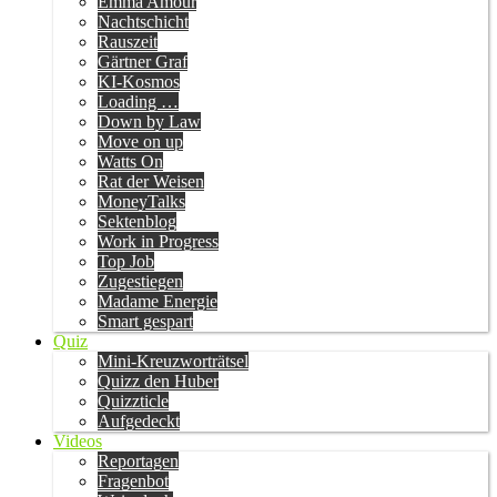
Emma Amour
Nachtschicht
Rauszeit
Gärtner Graf
KI-Kosmos
Loading …
Down by Law
Move on up
Watts On
Rat der Weisen
MoneyTalks
Sektenblog
Work in Progress
Top Job
Zugestiegen
Madame Energie
Smart gespart
Quiz
Mini-Kreuzworträtsel
Quizz den Huber
Quizzticle
Aufgedeckt
Videos
Reportagen
Fragenbot