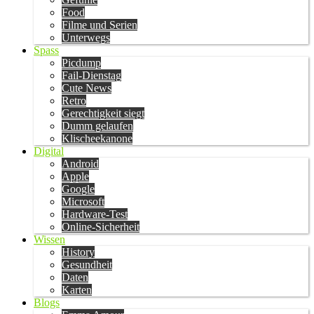
Food
Filme und Serien
Unterwegs
Spass
Picdump
Fail-Dienstag
Cute News
Retro
Gerechtigkeit siegt
Dumm gelaufen
Klischeekanone
Digital
Android
Apple
Google
Microsoft
Hardware-Test
Online-Sicherheit
Wissen
History
Gesundheit
Daten
Karten
Blogs