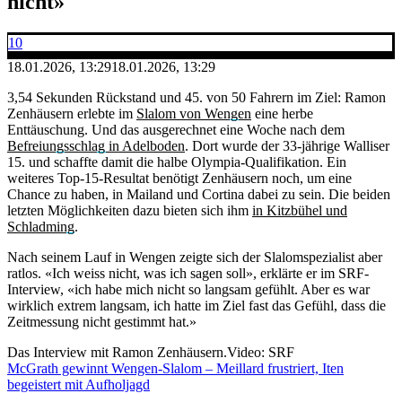
nicht»
10
18.01.2026, 13:29
18.01.2026, 13:29
3,54 Sekunden Rückstand und 45. von 50 Fahrern im Ziel: Ramon
Zenhäusern erlebte im
Slalom von Wengen
eine herbe
Enttäuschung. Und das ausgerechnet eine Woche nach dem
Befreiungsschlag in Adelboden
. Dort wurde der 33-jährige Walliser
15. und schaffte damit die halbe Olympia-Qualifikation. Ein
weiteres Top-15-Resultat benötigt Zenhäusern noch, um eine
Chance zu haben, in Mailand und Cortina dabei zu sein. Die beiden
letzten Möglichkeiten dazu bieten sich ihm
in Kitzbühel und
Schladming
.
Nach seinem Lauf in Wengen zeigte sich der Slalomspezialist aber
ratlos. «Ich weiss nicht, was ich sagen soll», erklärte er im SRF-
Interview, «ich habe mich nicht so langsam gefühlt. Aber es war
wirklich extrem langsam, ich hatte im Ziel fast das Gefühl, dass die
Zeitmessung nicht gestimmt hat.»
Das Interview mit Ramon Zenhäusern.
Video: SRF
McGrath gewinnt Wengen-Slalom – Meillard frustriert, Iten
begeistert mit Aufholjagd