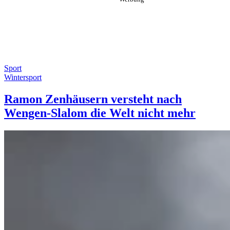
Sport
Wintersport
Ramon Zenhäusern versteht nach
Wengen-Slalom die Welt nicht mehr