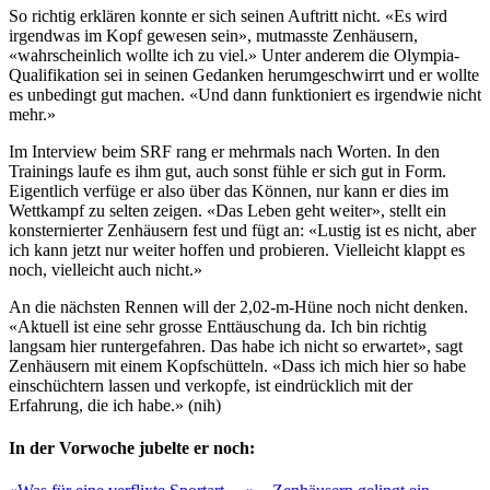
So richtig erklären konnte er sich seinen Auftritt nicht. «Es wird
irgendwas im Kopf gewesen sein», mutmasste Zenhäusern,
«wahrscheinlich wollte ich zu viel.» Unter anderem die Olympia-
Qualifikation sei in seinen Gedanken herumgeschwirrt und er wollte
es unbedingt gut machen. «Und dann funktioniert es irgendwie nicht
mehr.»
Im Interview beim SRF rang er mehrmals nach Worten. In den
Trainings laufe es ihm gut, auch sonst fühle er sich gut in Form.
Eigentlich verfüge er also über das Können, nur kann er dies im
Wettkampf zu selten zeigen. «Das Leben geht weiter», stellt ein
konsternierter Zenhäusern fest und fügt an: «Lustig ist es nicht, aber
ich kann jetzt nur weiter hoffen und probieren. Vielleicht klappt es
noch, vielleicht auch nicht.»
An die nächsten Rennen will der 2,02-m-Hüne noch nicht denken.
«Aktuell ist eine sehr grosse Enttäuschung da. Ich bin richtig
langsam hier runtergefahren. Das habe ich nicht so erwartet», sagt
Zenhäusern mit einem Kopfschütteln. «Dass ich mich hier so habe
einschüchtern lassen und verkopfe, ist eindrücklich mit der
Erfahrung, die ich habe.» (nih)
In der Vorwoche jubelte er noch: