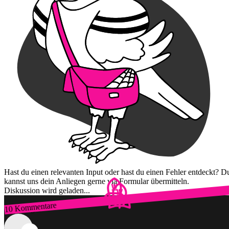
Hast du einen relevanten Input oder hast du einen Fehler entdeckt? D
kannst uns dein Anliegen gerne via Formular übermitteln.
Diskussion wird geladen...
10 Kommentare
Zum Login