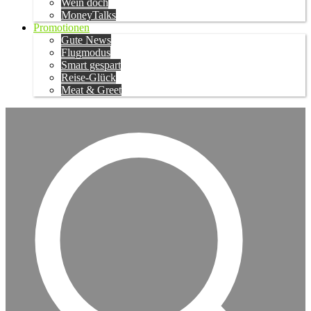
Wein doch
MoneyTalks
Promotionen
Gute News
Flugmodus
Smart gespart
Reise-Glück
Meat & Greet