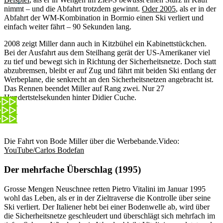
nimmt – und die Abfahrt trotzdem gewinnt.
Oder 2005
, als er in der
Abfahrt der WM-Kombination in Bormio einen Ski verliert und
einfach weiter fährt – 90 Sekunden lang.
2008 zeigt Miller dann auch in Kitzbühel ein Kabinettstückchen.
Bei der Ausfahrt aus dem Steilhang gerät der US-Amerikaner viel
zu tief und bewegt sich in Richtung der Sicherheitsnetze. Doch statt
abzubremsen, bleibt er auf Zug und fährt mit beiden Ski entlang der
Werbeplane, die senkrecht an den Sicherheitsnetzen angebracht ist.
Das Rennen beendet Miller auf Rang zwei. Nur 27
Hundertstelsekunden hinter Didier Cuche.
Die Fahrt von Bode Miller über die Werbebande.
Video:
YouTube/Carlos Bodefan
Der mehrfache Überschlag (1995)
Grosse Mengen Neuschnee retten Pietro Vitalini im Januar 1995
wohl das Leben, als er in der Zieltraverse die Kontrolle über seine
Ski verliert. Der Italiener hebt bei einer Bodenwelle ab, wird über
die Sicherheitsnetze geschleudert und überschlägt sich mehrfach im