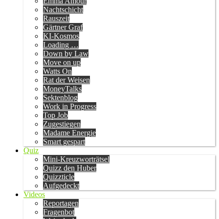
Emma Amour
Nachtschicht
Rauszeit
Gärtner Graf
KI-Kosmos
Loading …
Down by Law
Move on up
Watts On
Rat der Weisen
MoneyTalks
Sektenblog
Work in Progress
Top Job
Zugestiegen
Madame Energie
Smart gespart
Quiz
Mini-Kreuzworträtsel
Quizz den Huber
Quizzticle
Aufgedeckt
Videos
Reportagen
Fragenbot