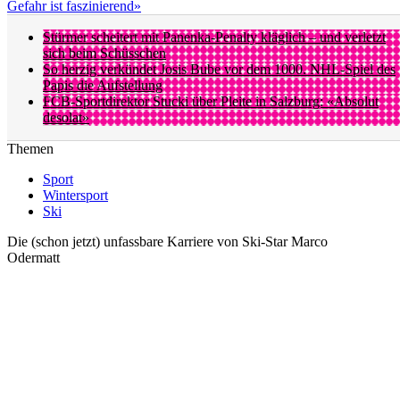
Gefahr ist faszinierend»
Stürmer scheitert mit Panenka-Penalty kläglich – und verletzt
sich beim Schüsschen
So herzig verkündet Josis Bube vor dem 1000. NHL-Spiel des
Papis die Aufstellung
FCB-Sportdirektor Stucki über Pleite in Salzburg: «Absolut
desolat»
Themen
Sport
Wintersport
Ski
Die (schon jetzt) unfassbare Karriere von Ski-Star Marco
Odermatt