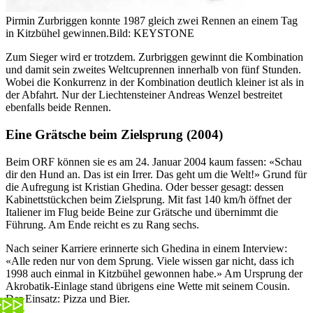
Pirmin Zurbriggen konnte 1987 gleich zwei Rennen an einem Tag
in Kitzbühel gewinnen.
Bild: KEYSTONE
Zum Sieger wird er trotzdem. Zurbriggen gewinnt die Kombination
und damit sein zweites Weltcuprennen innerhalb von fünf Stunden.
Wobei die Konkurrenz in der Kombination deutlich kleiner ist als in
der Abfahrt. Nur der Liechtensteiner Andreas Wenzel bestreitet
ebenfalls beide Rennen.
Eine Grätsche beim Zielsprung (2004)
Beim ORF können sie es am 24. Januar 2004 kaum fassen: «Schau
dir den Hund an. Das ist ein Irrer. Das geht um die Welt!» Grund für
die Aufregung ist Kristian Ghedina. Oder besser gesagt: dessen
Kabinettstückchen beim Zielsprung. Mit fast 140 km/h öffnet der
Italiener im Flug beide Beine zur Grätsche und übernimmt die
Führung. Am Ende reicht es zu Rang sechs.
Nach seiner Karriere erinnerte sich Ghedina in einem Interview:
«Alle reden nur von dem Sprung. Viele wissen gar nicht, dass ich
1998 auch einmal in Kitzbühel gewonnen habe.» Am Ursprung der
Akrobatik-Einlage stand übrigens eine Wette mit seinem Cousin.
Der Einsatz: Pizza und Bier.