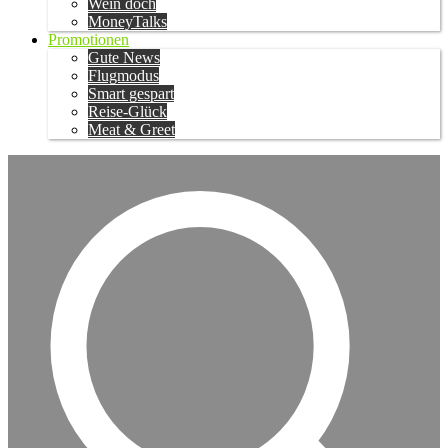
Wein doch
MoneyTalks
Promotionen
Gute News
Flugmodus
Smart gespart
Reise-Glück
Meat & Greet