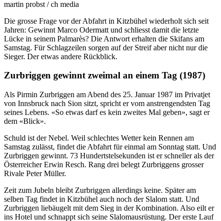
martin probst / ch media
Die grosse Frage vor der Abfahrt in Kitzbühel wiederholt sich seit
Jahren: Gewinnt Marco Odermatt und schliesst damit die letzte
Lücke in seinem Palmarès? Die Antwort erhalten die Skifans am
Samstag. Für Schlagzeilen sorgen auf der Streif aber nicht nur die
Sieger. Der etwas andere Rückblick.
Zurbriggen gewinnt zweimal an einem Tag (1987)
Als Pirmin Zurbriggen am Abend des 25. Januar 1987 im Privatjet
von Innsbruck nach Sion sitzt, spricht er vom anstrengendsten Tag
seines Lebens. «So etwas darf es kein zweites Mal geben», sagt er
dem «Blick».
Schuld ist der Nebel. Weil schlechtes Wetter kein Rennen am
Samstag zulässt, findet die Abfahrt für einmal am Sonntag statt. Und
Zurbriggen gewinnt. 73 Hundertstelsekunden ist er schneller als der
Österreicher Erwin Resch. Rang drei belegt Zurbriggens grosser
Rivale Peter Müller.
Zeit zum Jubeln bleibt Zurbriggen allerdings keine. Später am
selben Tag findet in Kitzbühel auch noch der Slalom statt. Und
Zurbriggen liebäugelt mit dem Sieg in der Kombination. Also eilt er
ins Hotel und schnappt sich seine Slalomausrüstung. Der erste Lauf