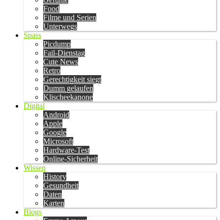
Food
Filme und Serien
Unterwegs
Spass
Picdump
Fail-Dienstag
Cute News
Retro
Gerechtigkeit siegt
Dumm gelaufen
Klischeekanone
Digital
Android
Apple
Google
Microsoft
Hardware-Test
Online-Sicherheit
Wissen
History
Gesundheit
Daten
Karten
Blogs