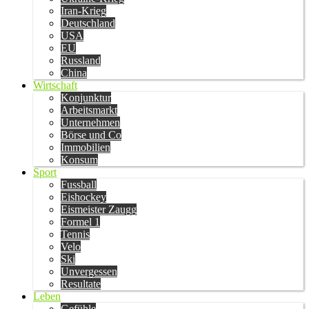
Iran-Krieg
Deutschland
USA
EU
Russland
China
Wirtschaft
Konjunktur
Arbeitsmarkt
Unternehmen
Börse und Co
Immobilien
Konsum
Sport
Fussball
Eishockey
Eismeister Zaugg
Formel 1
Tennis
Velo
Ski
Unvergessen
Resultate
Leben
Gefühle