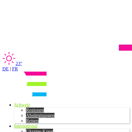
23°
DE
|
FR
Schweiz
Regionen
Abstimmungen
Reisen
International
Ukraine-Krieg