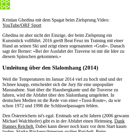
Kristian Ghedina mit dem Spagat beim Zielsprung.
Video:
YouTube/ORF Sport
Ghedina ist aber nicht der Einzige, der beim Zielsprung ein
Kunststück vollführt. 2016 greift Beat Feuz im Training mit einer
Hand an seinen Ski und zeigt einen sogenannten «Grab». Danach
sagt der Berner: «Bei der Ausfahrt der Traverse ist mir die Idee zu
diesem Spässchen gekommen.»
Umleitung über den Slalomhang (2014)
Weil die Temperaturen im Januar 2014 viel zu hoch sind und der
Schnee knapp, entscheidet sich die Jury für eine unpopuläre
Massnahme. Statt über die Hausbergkante und die Traverse zu
fahren, wird die Abfahrt über den Slalomhang umgeleitet. In
deutschen Medien ist die Rede von einer «Tussi-Route», da wie
schon 1972 und 1998 die Schlüsselpassagen fehlen.
Den Österreichern ist's egal. Erstmals seit acht Jahren (2006 gewann
Michael Walchhofer) gibt es in der Abfahrt einen Heimsieg.
Dank
Hannes Reichelt.
Dabei kann dieser noch kurz vor dem Start kaum
laufen. Starke Rückenschmerzen quälen Reichelt. Beim