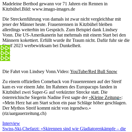
Madeleine Berthod gewann vor 71 Jahren ein Rennen in
Kitzbühel.
Bild: www.imago-images.de
Die Streckenführung von damals ist zwar nicht vergleichbar mit
jener der Männer heute. Frauenrennen in Kitzbühel bleiben
allerdings weiterhin im Gespräch. Zum Beispiel dank Lindsey
Vonn. Die US-Amerikanerin hat mehrmals mit einem Start bei den
Männern kokettiert. Erfüllt wurde ihr Traum nicht. Dafür fuhr sie die
Streif 2023 werbewirksam bei Dunkelheit.
Die Fahrt von Lindsey Vonn.
Video:
YouTube/Red Bull Snow
Zu einem offiziellen Comeback von Frauenrennen auf der Streif
kam es vor einem Jahr. Im Rahmen des Europacups fanden in
Kitzbühel zwei Super-G auf verkürzter Strecke statt. Die
österreichische Siegerin Nadine Fest sagte der
«Kleine Zeitung»
:
«Mein Herz hat am Start schon ein paar Schläge höher geschlagen.
Der Mythos Streif kommt nicht von irgendwo.»
(riz/aargauerzeitung.ch)
Interview
Swiss-Ski-Chefarzt: «Skirennen sind wie Gladiatorenkämpfe – die