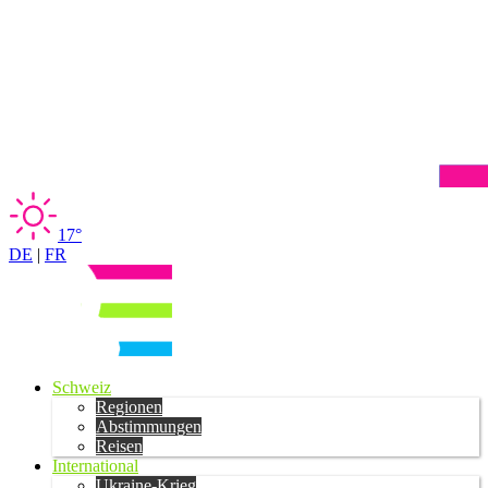
17°
DE
|
FR
Schweiz
Regionen
Abstimmungen
Reisen
International
Ukraine-Krieg