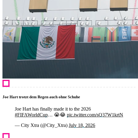
Joe Hart trotzt dem Regen auch ohne Schuhe
Joe Hart has finally made it to the 2026
#FIFAWorldCup
… 😭😂
pic.twitter.com/sQ37W1krtN
— City Xtra (@City_Xtra)
July 18, 2026