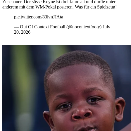
Zuschauer. Der süsse Keyne ist drei Jahre alt und durfte unter
anderem mit dem WM-Pokal posieren. Was für ein Spielzeug!
pic.twitter.com/83ivnJJAta
— Out Of Context Football (@nocontextfooty)
July
20, 2026