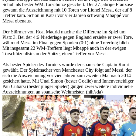
Schuh als bester WM-Torschütze gesichert. Der 27-jährige Franzose
gewann die Auszeichnung mit 10 Toren vor Lionel Messi, der auf 8
Treffer kam. Schon in Katar vor vier Jahren schwang Mbappé vor
Messi obenaus.
Der Stürmer von Real Madrid machte die Differenz im Spiel um
Platz 3. Bei der 4:6-Niederlage gegen England erzielte er zwei Tore,
während Messi im Final gegen Spanien (0:1) ohne Torerfolg blieb.
Mit insgesamt 22 WM-Treffern liegt Mbappé auch in der ewigen
Torschützenliste an der Spitze, einen Treffer vor Messi.
Als bester Spieler des Turniers wurde der spanische Captain Rodri
gewählt. Der Spielmacher von Manchester City folgt auf Messi, der
sich die Auszeichnung vor vier Jahren zum zweiten Mal nach 2014
gesichert hatte. Mit Unai Simon (bester Goalie) und Innenverteidiger
Pau Cubarsi (bester junger Spieler) gingen zwei weitere individuelle
Auszeichnungen an spanische Weltmeister. (nih/sda)