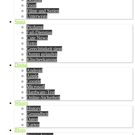
Food
Filme und Serien
Unterwegs
Spass
Picdump
Fail-Dienstag
Cute News
Retro
Gerechtigkeit siegt
Dumm gelaufen
Klischeekanone
Digital
Android
Apple
Google
Microsoft
Hardware-Test
Online-Sicherheit
Wissen
History
Gesundheit
Daten
Karten
Blogs