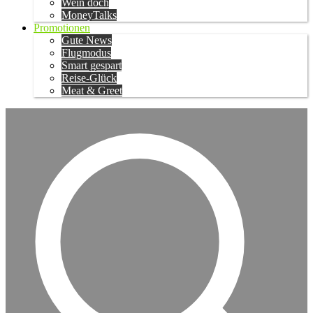
Wein doch
MoneyTalks
Promotionen
Gute News
Flugmodus
Smart gespart
Reise-Glück
Meat & Greet