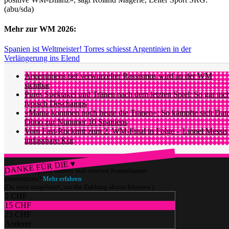
(abu/sda)
Mehr zur WM 2026:
Spanien ist Weltmeister! Torres schiesst Argentinien in der
Verlängerung ins Elend
Argentiniens tief verwurzelter Rassismus wird an der WM
sichtbar
Pures Spektakel und Tränen nach dem letzten Spiel: So gar nic
typisch Deschamps
«Mama kommen noch heute die Tränen»: So kämpfte sich Dan
Olmo zur Nummer 10 Spaniens
Vom Fast-Rücktritt zum 2. WM-Final in Folge – Lionel Messis
unfassbare Kür
DANKE FÜR DIE ♥
Würdest du gerne watson und unseren Journalismus
unterstützen?
Mehr erfahren
(Du wirst umgeleitet, um die Zahlung abzuschliessen.)
5 CHF
15 CHF
25 CHF
Anderer