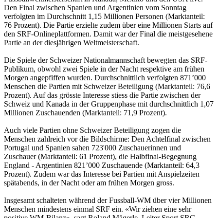
Den Final zwischen Spanien und Argentinien vom Sonntag
verfolgten im Durchschnitt 1,15 Millionen Personen (Marktanteil:
76 Prozent). Die Partie erzielte zudem über eine Millionen Starts auf
den SRF-Onlineplattformen. Damit war der Final die meistgesehene
Partie an der diesjährigen Weltmeisterschaft.
Die Spiele der Schweizer Nationalmannschaft bewegten das SRF-
Publikum, obwohl zwei Spiele in der Nacht respektive am frühen
Morgen angepfiffen wurden. Durchschnittlich verfolgten 871’000
Menschen die Partien mit Schweizer Beteiligung (Marktanteil: 76,6
Prozent). Auf das grösste Interesse stiess die Partie zwischen der
Schweiz und Kanada in der Gruppenphase mit durchschnittlich 1,07
Millionen Zuschauenden (Marktanteil: 71,9 Prozent).
Auch viele Partien ohne Schweizer Beteiligung zogen die
Menschen zahlreich vor die Bildschirme: Den Achtelfinal zwischen
Portugal und Spanien sahen 723'000 Zuschauerinnen und
Zuschauer (Marktanteil: 61 Prozent), die Halbfinal-Begegnung
England - Argentinien 821’000 Zuschauende (Marktanteil: 64,3
Prozent). Zudem war das Interesse bei Partien mit Anspielzeiten
spätabends, in der Nacht oder am frühen Morgen gross.
Insgesamt schalteten während der Fussball-WM über vier Millionen
Menschen mindestens einmal SRF ein. «Wir ziehen eine sehr
positive WM-Bilanz», sagt Roland Mägerle, Leiter Sport SRG.