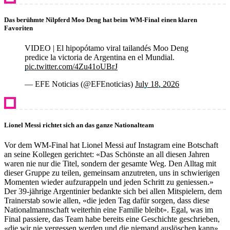
Das berühmte Nilpferd Moo Deng hat beim WM-Final einen klaren
Favoriten
VIDEO | El hipopótamo viral tailandés Moo Deng
predice la victoria de Argentina en el Mundial.
pic.twitter.com/4Zu41oUBrJ
— EFE Noticias (@EFEnoticias)
July 18, 2026
Lionel Messi richtet sich an das ganze Nationalteam
Vor dem WM-Final hat Lionel Messi auf Instagram eine Botschaft
an seine Kollegen gerichtet: «Das Schönste an all diesen Jahren
waren nie nur die Titel, sondern der gesamte Weg. Den Alltag mit
dieser Gruppe zu teilen, gemeinsam anzutreten, uns in schwierigen
Momenten wieder aufzurappeln und jeden Schritt zu geniessen.»
Der 39-jährige Argentinier bedankte sich bei allen Mitspielern, dem
Trainerstab sowie allen, «die jeden Tag dafür sorgen, dass diese
Nationalmannschaft weiterhin eine Familie bleibt». Egal, was im
Final passiere, das Team habe bereits eine Geschichte geschrieben,
«die wir nie vergessen werden und die niemand auslöschen kann».