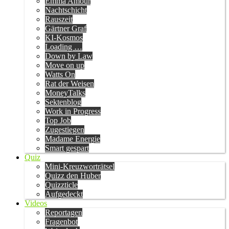
Emma Amour
Nachtschicht
Rauszeit
Gärtner Graf
KI-Kosmos
Loading …
Down by Law
Move on up
Watts On
Rat der Weisen
MoneyTalks
Sektenblog
Work in Progress
Top Job
Zugestiegen
Madame Energie
Smart gespart
Quiz
Mini-Kreuzworträtsel
Quizz den Huber
Quizzticle
Aufgedeckt
Videos
Reportagen
Fragenbot