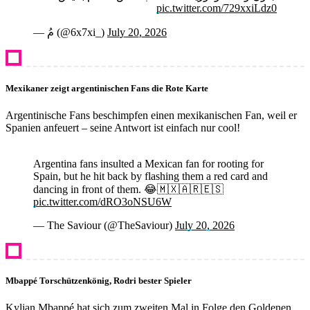
pic.twitter.com/729xxiLdz0
— مُ (@6x7xi_)
July 20, 2026
Mexikaner zeigt argentinischen Fans die Rote Karte
Argentinische Fans beschimpfen einen mexikanischen Fan, weil er
Spanien anfeuert – seine Antwort ist einfach nur cool!
Argentina fans insulted a Mexican fan for rooting for
Spain, but he hit back by flashing them a red card and
dancing in front of them. 😂🇲🇽🇦🇷🇪🇸
pic.twitter.com/dRO3oNSU6W
— The Saviour (@TheSaviour)
July 20, 2026
Mbappé Torschützenkönig, Rodri bester Spieler
Kylian Mbappé hat sich zum zweiten Mal in Folge den Goldenen