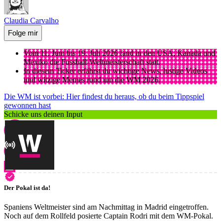
Claudia Carvalho
Folge mir
Vom 11. Juni bis 19. Juli 2026 fand in den USA, Kanada und
Mexiko die Fussball-Weltmeisterschaft statt.
In diesem Ticker erfährst du wichtige News, lustige Videos
und witzige Memes rund um die WM 2026.
Die WM ist vorbei: Hier findest du heraus, ob du beim Tippspiel
gewonnen hast
Schicke uns deinen Input
Der Pokal ist da!
Spaniens Weltmeister sind am Nachmittag in Madrid eingetroffen.
Noch auf dem Rollfeld posierte Captain Rodri mit dem WM-Pokal.