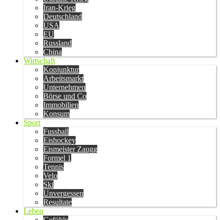
Iran-Krieg
Deutschland
USA
EU
Russland
China
Wirtschaft
Konjunktur
Arbeitsmarkt
Unternehmen
Börse und Co
Immobilien
Konsum
Sport
Fussball
Eishockey
Eismeister Zaugg
Formel 1
Tennis
Velo
Ski
Unvergessen
Resultate
Leben
Gefühle