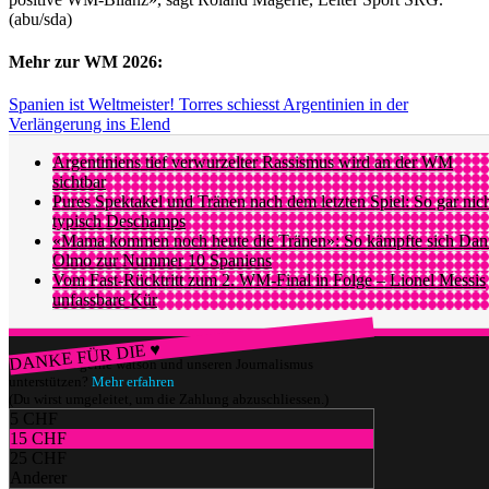
(abu/sda)
Mehr zur WM 2026:
Spanien ist Weltmeister! Torres schiesst Argentinien in der
Verlängerung ins Elend
Argentiniens tief verwurzelter Rassismus wird an der WM
sichtbar
Pures Spektakel und Tränen nach dem letzten Spiel: So gar nic
typisch Deschamps
«Mama kommen noch heute die Tränen»: So kämpfte sich Dan
Olmo zur Nummer 10 Spaniens
Vom Fast-Rücktritt zum 2. WM-Final in Folge – Lionel Messis
unfassbare Kür
DANKE FÜR DIE ♥
Würdest du gerne watson und unseren Journalismus
unterstützen?
Mehr erfahren
(Du wirst umgeleitet, um die Zahlung abzuschliessen.)
5 CHF
15 CHF
25 CHF
Anderer