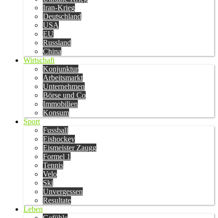
Iran-Krieg
Deutschland
USA
EU
Russland
China
Wirtschaft
Konjunktur
Arbeitsmarkt
Unternehmen
Börse und Co
Immobilien
Konsum
Sport
Fussball
Eishockey
Eismeister Zaugg
Formel 1
Tennis
Velo
Ski
Unvergessen
Resultate
Leben
Gefühle