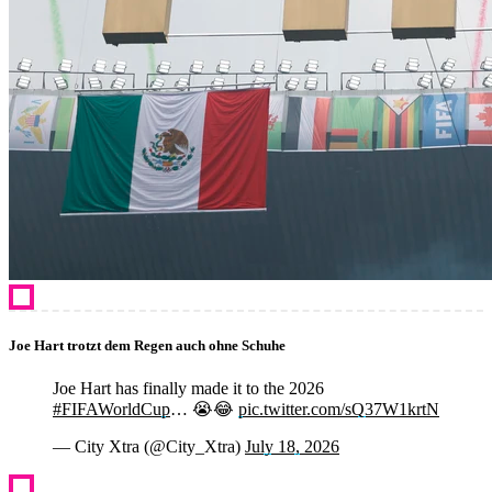
Joe Hart trotzt dem Regen auch ohne Schuhe
Joe Hart has finally made it to the 2026
#FIFAWorldCup
… 😭😂
pic.twitter.com/sQ37W1krtN
— City Xtra (@City_Xtra)
July 18, 2026