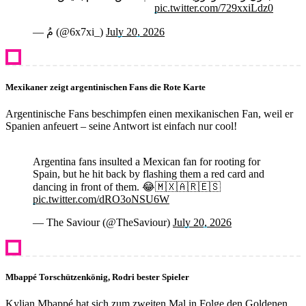
pic.twitter.com/729xxiLdz0
— مُ (@6x7xi_)
July 20, 2026
Mexikaner zeigt argentinischen Fans die Rote Karte
Argentinische Fans beschimpfen einen mexikanischen Fan, weil er
Spanien anfeuert – seine Antwort ist einfach nur cool!
Argentina fans insulted a Mexican fan for rooting for
Spain, but he hit back by flashing them a red card and
dancing in front of them. 😂🇲🇽🇦🇷🇪🇸
pic.twitter.com/dRO3oNSU6W
— The Saviour (@TheSaviour)
July 20, 2026
Mbappé Torschützenkönig, Rodri bester Spieler
Kylian Mbappé hat sich zum zweiten Mal in Folge den Goldenen