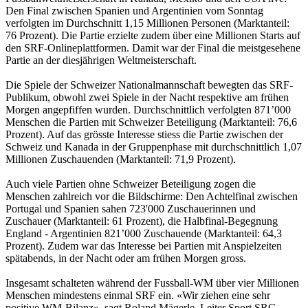
Den Final zwischen Spanien und Argentinien vom Sonntag
verfolgten im Durchschnitt 1,15 Millionen Personen (Marktanteil:
76 Prozent). Die Partie erzielte zudem über eine Millionen Starts auf
den SRF-Onlineplattformen. Damit war der Final die meistgesehene
Partie an der diesjährigen Weltmeisterschaft.
Die Spiele der Schweizer Nationalmannschaft bewegten das SRF-
Publikum, obwohl zwei Spiele in der Nacht respektive am frühen
Morgen angepfiffen wurden. Durchschnittlich verfolgten 871’000
Menschen die Partien mit Schweizer Beteiligung (Marktanteil: 76,6
Prozent). Auf das grösste Interesse stiess die Partie zwischen der
Schweiz und Kanada in der Gruppenphase mit durchschnittlich 1,07
Millionen Zuschauenden (Marktanteil: 71,9 Prozent).
Auch viele Partien ohne Schweizer Beteiligung zogen die
Menschen zahlreich vor die Bildschirme: Den Achtelfinal zwischen
Portugal und Spanien sahen 723'000 Zuschauerinnen und
Zuschauer (Marktanteil: 61 Prozent), die Halbfinal-Begegnung
England - Argentinien 821’000 Zuschauende (Marktanteil: 64,3
Prozent). Zudem war das Interesse bei Partien mit Anspielzeiten
spätabends, in der Nacht oder am frühen Morgen gross.
Insgesamt schalteten während der Fussball-WM über vier Millionen
Menschen mindestens einmal SRF ein. «Wir ziehen eine sehr
positive WM-Bilanz», sagt Roland Mägerle, Leiter Sport SRG.