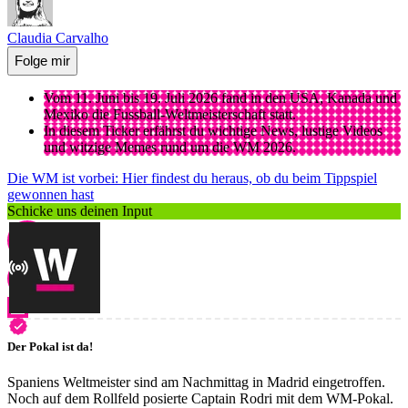
Claudia Carvalho
Folge mir
Vom 11. Juni bis 19. Juli 2026 fand in den USA, Kanada und
Mexiko die Fussball-Weltmeisterschaft statt.
In diesem Ticker erfährst du wichtige News, lustige Videos
und witzige Memes rund um die WM 2026.
Die WM ist vorbei: Hier findest du heraus, ob du beim Tippspiel
gewonnen hast
Schicke uns deinen Input
Der Pokal ist da!
Spaniens Weltmeister sind am Nachmittag in Madrid eingetroffen.
Noch auf dem Rollfeld posierte Captain Rodri mit dem WM-Pokal.