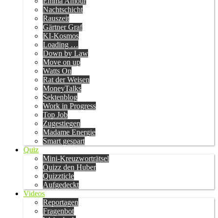
Emma Amour
Nachtschicht
Rauszeit
Gärtner Graf
KI-Kosmos
Loading …
Down by Law
Move on up
Watts On
Rat der Weisen
MoneyTalks
Sektenblog
Work in Progress
Top Job
Zugestiegen
Madame Energie
Smart gespart
Quiz
Mini-Kreuzworträtsel
Quizz den Huber
Quizzticle
Aufgedeckt
Videos
Reportagen
Fragenbot