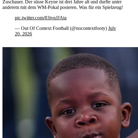
Zuschauer. Der süsse Keyne ist drei Jahre alt und durfte unter
anderem mit dem WM-Pokal posieren. Was für ein Spielzeug!
pic.twitter.com/83ivnJJAta
— Out Of Context Football (@nocontextfooty)
July
20, 2026