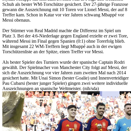
Schuh als bester WM-Torschütze gesichert. Der 27-jährige Franzose
gewann die Auszeichnung mit 10 Toren vor Lionel Messi, der auf 8
Treffer kam. Schon in Katar vor vier Jahren schwang Mbappé vor
Messi obenaus.
Der Stürmer von Real Madrid machte die Differenz im Spiel um
Platz 3. Bei der 4:6-Niederlage gegen England erzielte er zwei Tore,
während Messi im Final gegen Spanien (0:1) ohne Torerfolg blieb.
Mit insgesamt 22 WM-Treffern liegt Mbappé auch in der ewigen
Torschützenliste an der Spitze, einen Treffer vor Messi.
Als bester Spieler des Turniers wurde der spanische Captain Rodri
gewählt. Der Spielmacher von Manchester City folgt auf Messi, der
sich die Auszeichnung vor vier Jahren zum zweiten Mal nach 2014
gesichert hatte. Mit Unai Simon (bester Goalie) und Innenverteidiger
Pau Cubarsi (bester junger Spieler) gingen zwei weitere individuelle
Auszeichnungen an spanische Weltmeister. (nih/sda)