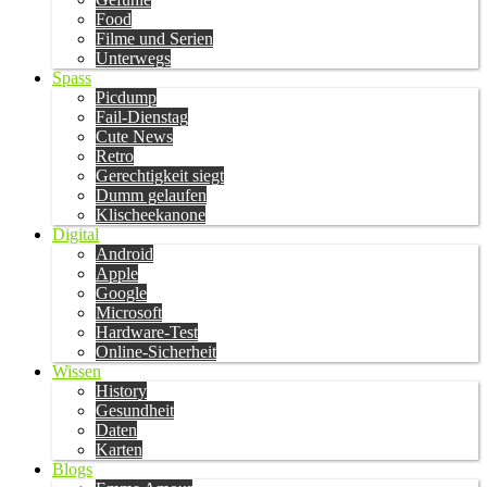
Food
Filme und Serien
Unterwegs
Spass
Picdump
Fail-Dienstag
Cute News
Retro
Gerechtigkeit siegt
Dumm gelaufen
Klischeekanone
Digital
Android
Apple
Google
Microsoft
Hardware-Test
Online-Sicherheit
Wissen
History
Gesundheit
Daten
Karten
Blogs