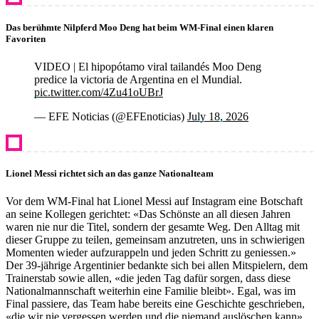
Das berühmte Nilpferd Moo Deng hat beim WM-Final einen klaren
Favoriten
VIDEO | El hipopótamo viral tailandés Moo Deng
predice la victoria de Argentina en el Mundial.
pic.twitter.com/4Zu41oUBrJ
— EFE Noticias (@EFEnoticias)
July 18, 2026
Lionel Messi richtet sich an das ganze Nationalteam
Vor dem WM-Final hat Lionel Messi auf Instagram eine Botschaft
an seine Kollegen gerichtet: «Das Schönste an all diesen Jahren
waren nie nur die Titel, sondern der gesamte Weg. Den Alltag mit
dieser Gruppe zu teilen, gemeinsam anzutreten, uns in schwierigen
Momenten wieder aufzurappeln und jeden Schritt zu geniessen.»
Der 39-jährige Argentinier bedankte sich bei allen Mitspielern, dem
Trainerstab sowie allen, «die jeden Tag dafür sorgen, dass diese
Nationalmannschaft weiterhin eine Familie bleibt». Egal, was im
Final passiere, das Team habe bereits eine Geschichte geschrieben,
«die wir nie vergessen werden und die niemand auslöschen kann».