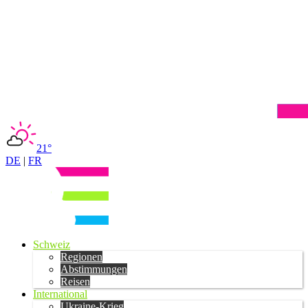
21°
DE
|
FR
Schweiz
Regionen
Abstimmungen
Reisen
International
Ukraine-Krieg