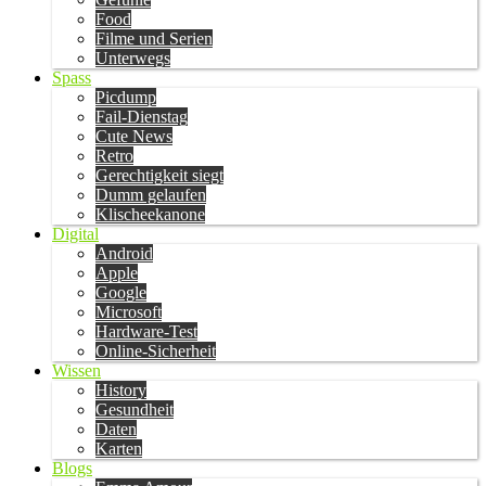
Food
Filme und Serien
Unterwegs
Spass
Picdump
Fail-Dienstag
Cute News
Retro
Gerechtigkeit siegt
Dumm gelaufen
Klischeekanone
Digital
Android
Apple
Google
Microsoft
Hardware-Test
Online-Sicherheit
Wissen
History
Gesundheit
Daten
Karten
Blogs