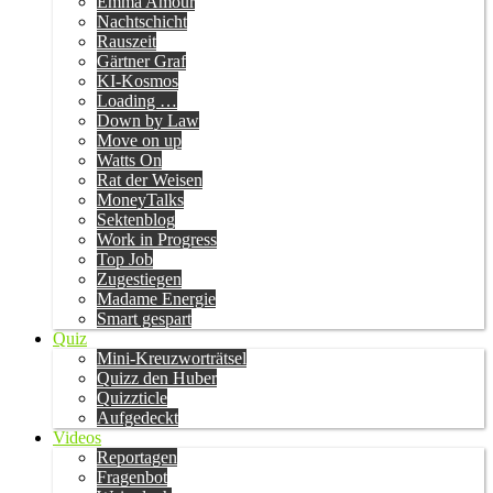
Emma Amour
Nachtschicht
Rauszeit
Gärtner Graf
KI-Kosmos
Loading …
Down by Law
Move on up
Watts On
Rat der Weisen
MoneyTalks
Sektenblog
Work in Progress
Top Job
Zugestiegen
Madame Energie
Smart gespart
Quiz
Mini-Kreuzworträtsel
Quizz den Huber
Quizzticle
Aufgedeckt
Videos
Reportagen
Fragenbot