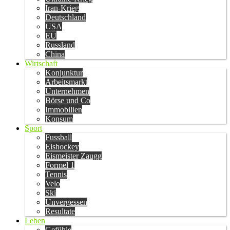
Iran-Krieg
Deutschland
USA
EU
Russland
China
Wirtschaft
Konjunktur
Arbeitsmarkt
Unternehmen
Börse und Co
Immobilien
Konsum
Sport
Fussball
Eishockey
Eismeister Zaugg
Formel 1
Tennis
Velo
Ski
Unvergessen
Resultate
Leben
Gefühle