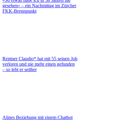
«So etwas habe ich in 38 Jahren nie
gesehen» – ein Nachmittag im Zürcher
FKK-Brennpunkt
Rentner Claudio* hat mit 55 seinen Job
verloren und nie mehr einen gefunden
– so lebt er seither
Alines Beziehung mit einem Chatbot