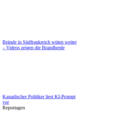
Brände in Südfrankreich wüten weiter
– Videos zeigen die Brandherde
Kanadischer Politiker liest KI-Prompt
vor
Reportagen