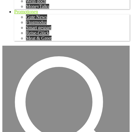
Wein doch
MoneyTalks
Promotionen
Gute News
Flugmodus
Smart gespart
Reise-Glück
Meat & Greet