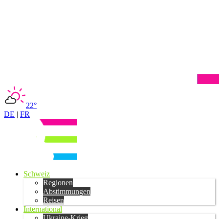
22°
DE
|
FR
Schweiz
Regionen
Abstimmungen
Reisen
International
Ukraine-Krieg