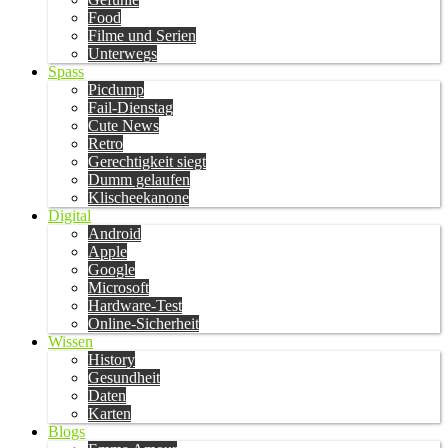
Food
Filme und Serien
Unterwegs
Spass
Picdump
Fail-Dienstag
Cute News
Retro
Gerechtigkeit siegt
Dumm gelaufen
Klischeekanone
Digital
Android
Apple
Google
Microsoft
Hardware-Test
Online-Sicherheit
Wissen
History
Gesundheit
Daten
Karten
Blogs