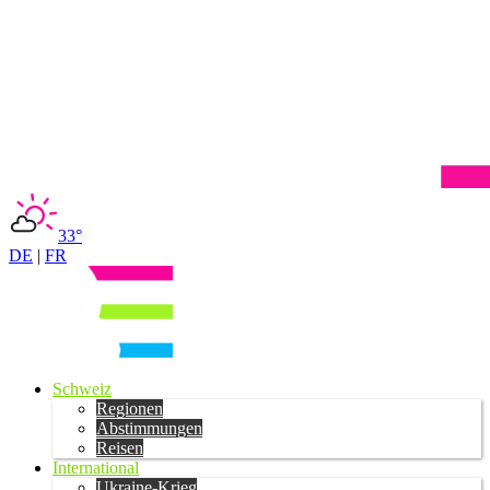
33°
DE
|
FR
Schweiz
Regionen
Abstimmungen
Reisen
International
Ukraine-Krieg