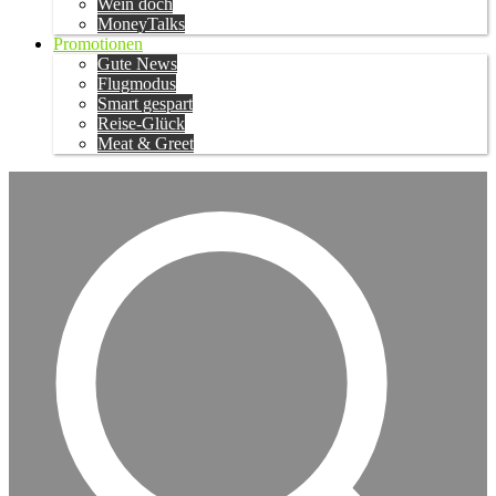
Wein doch
MoneyTalks
Promotionen
Gute News
Flugmodus
Smart gespart
Reise-Glück
Meat & Greet