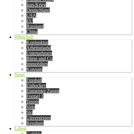
Iran-Krieg
Deutschland
USA
EU
Russland
China
Wirtschaft
Konjunktur
Arbeitsmarkt
Unternehmen
Börse und Co
Immobilien
Konsum
Sport
Fussball
Eishockey
Eismeister Zaugg
Formel 1
Tennis
Velo
Ski
Unvergessen
Resultate
Leben
Gefühle