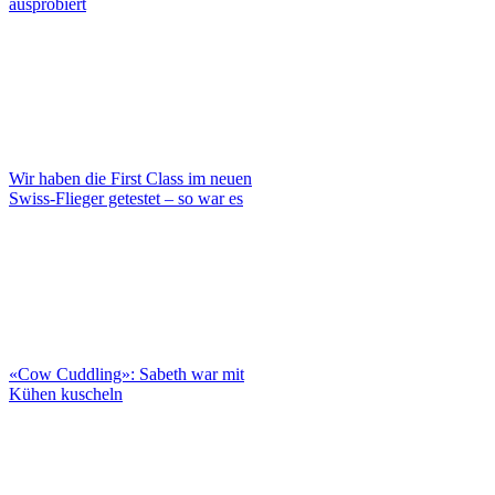
ausprobiert
Wir haben die First Class im neuen
Swiss-Flieger getestet – so war es
«Cow Cuddling»: Sabeth war mit
Kühen kuscheln