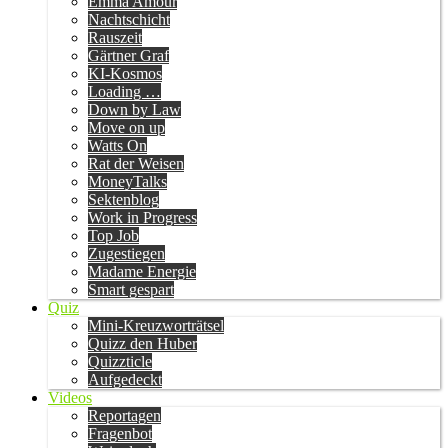
Emma Amour
Nachtschicht
Rauszeit
Gärtner Graf
KI-Kosmos
Loading …
Down by Law
Move on up
Watts On
Rat der Weisen
MoneyTalks
Sektenblog
Work in Progress
Top Job
Zugestiegen
Madame Energie
Smart gespart
Quiz
Mini-Kreuzworträtsel
Quizz den Huber
Quizzticle
Aufgedeckt
Videos
Reportagen
Fragenbot