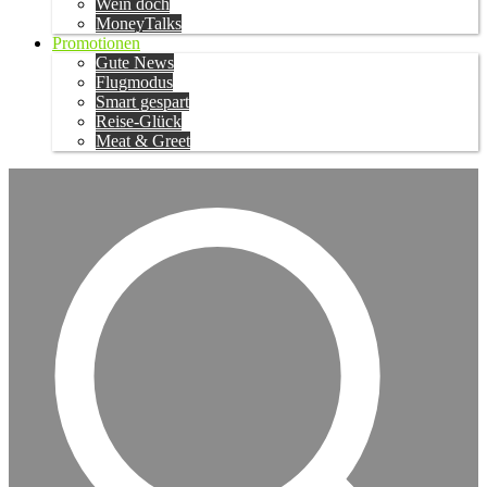
Wein doch
MoneyTalks
Promotionen
Gute News
Flugmodus
Smart gespart
Reise-Glück
Meat & Greet