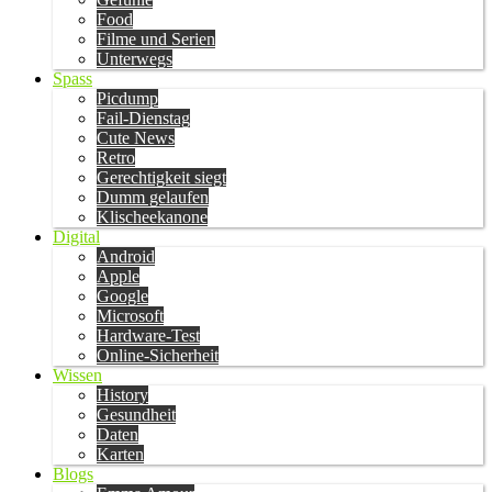
Food
Filme und Serien
Unterwegs
Spass
Picdump
Fail-Dienstag
Cute News
Retro
Gerechtigkeit siegt
Dumm gelaufen
Klischeekanone
Digital
Android
Apple
Google
Microsoft
Hardware-Test
Online-Sicherheit
Wissen
History
Gesundheit
Daten
Karten
Blogs