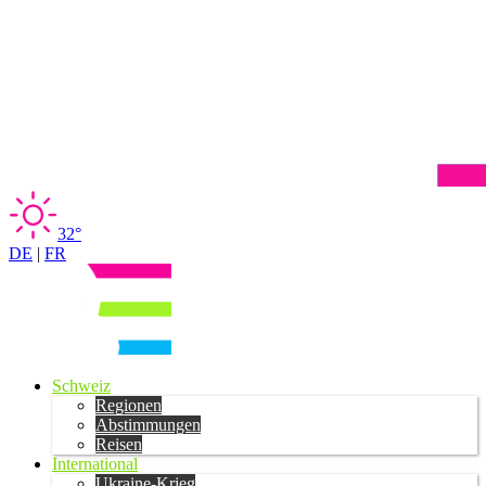
32°
DE
|
FR
Schweiz
Regionen
Abstimmungen
Reisen
International
Ukraine-Krieg