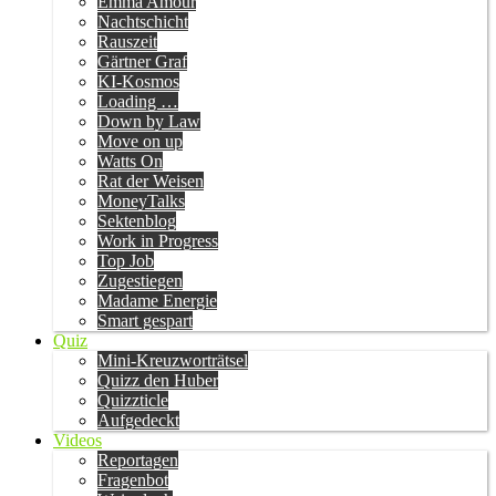
Emma Amour
Nachtschicht
Rauszeit
Gärtner Graf
KI-Kosmos
Loading …
Down by Law
Move on up
Watts On
Rat der Weisen
MoneyTalks
Sektenblog
Work in Progress
Top Job
Zugestiegen
Madame Energie
Smart gespart
Quiz
Mini-Kreuzworträtsel
Quizz den Huber
Quizzticle
Aufgedeckt
Videos
Reportagen
Fragenbot