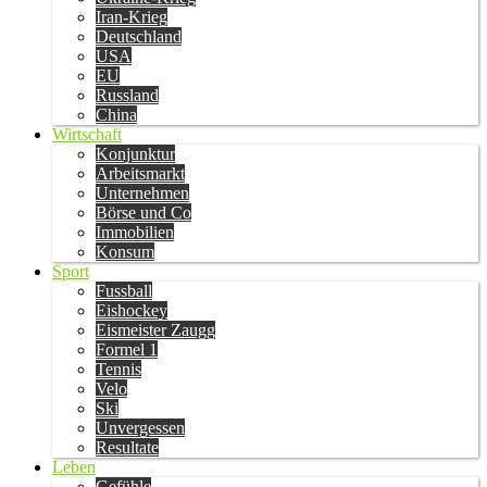
Iran-Krieg
Deutschland
USA
EU
Russland
China
Wirtschaft
Konjunktur
Arbeitsmarkt
Unternehmen
Börse und Co
Immobilien
Konsum
Sport
Fussball
Eishockey
Eismeister Zaugg
Formel 1
Tennis
Velo
Ski
Unvergessen
Resultate
Leben
Gefühle