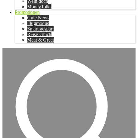
Wein doch
MoneyTalks
Promotionen
Gute News
Flugmodus
Smart gespart
Reise-Glück
Meat & Greet