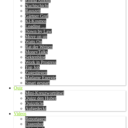
Emma Amour
Nachtschicht
Rauszeit
Gärtner Graf
KI-Kosmos
Loading …
Down by Law
Move on up
Watts On
Rat der Weisen
MoneyTalks
Sektenblog
Work in Progress
Top Job
Zugestiegen
Madame Energie
Smart gespart
Quiz
Mini-Kreuzworträtsel
Quizz den Huber
Quizzticle
Aufgedeckt
Videos
Reportagen
Fragenbot