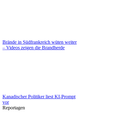
Brände in Südfrankreich wüten weiter
– Videos zeigen die Brandherde
Kanadischer Politiker liest KI-Prompt
vor
Reportagen