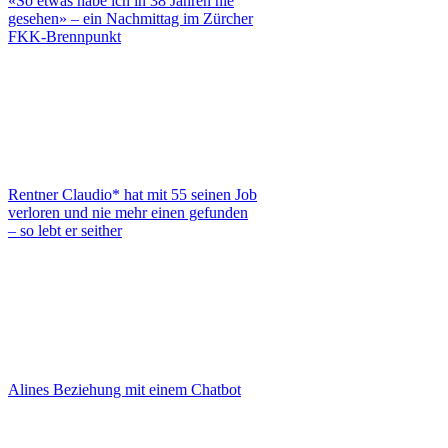
«So etwas habe ich in 38 Jahren nie
gesehen» – ein Nachmittag im Zürcher
FKK-Brennpunkt
Rentner Claudio* hat mit 55 seinen Job
verloren und nie mehr einen gefunden
– so lebt er seither
Alines Beziehung mit einem Chatbot