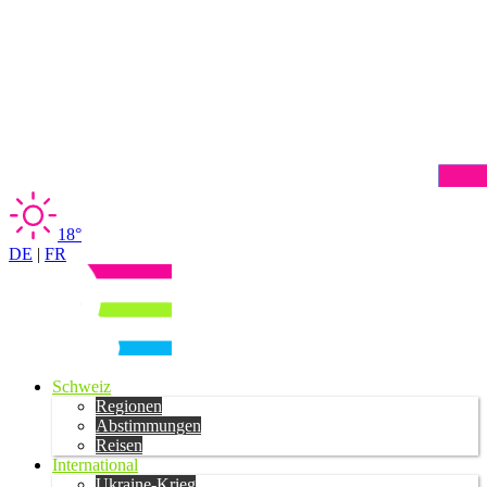
18°
DE
|
FR
Schweiz
Regionen
Abstimmungen
Reisen
International
Ukraine-Krieg