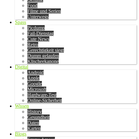
Food
Filme und Serien
Unterwegs
Spass
Picdump
Fail-Dienstag
Cute News
Retro
Gerechtigkeit siegt
Dumm gelaufen
Klischeekanone
Digital
Android
Apple
Google
Microsoft
Hardware-Test
Online-Sicherheit
Wissen
History
Gesundheit
Daten
Karten
Blogs