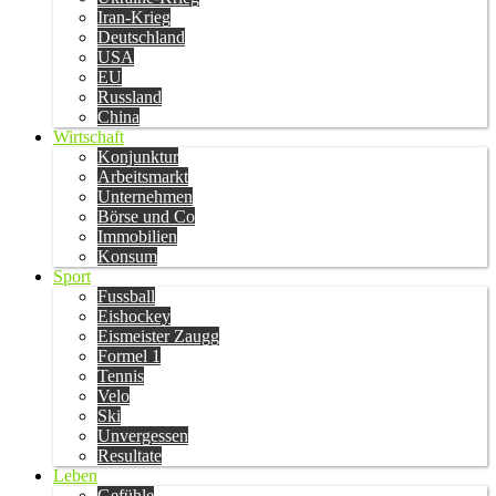
Iran-Krieg
Deutschland
USA
EU
Russland
China
Wirtschaft
Konjunktur
Arbeitsmarkt
Unternehmen
Börse und Co
Immobilien
Konsum
Sport
Fussball
Eishockey
Eismeister Zaugg
Formel 1
Tennis
Velo
Ski
Unvergessen
Resultate
Leben
Gefühle