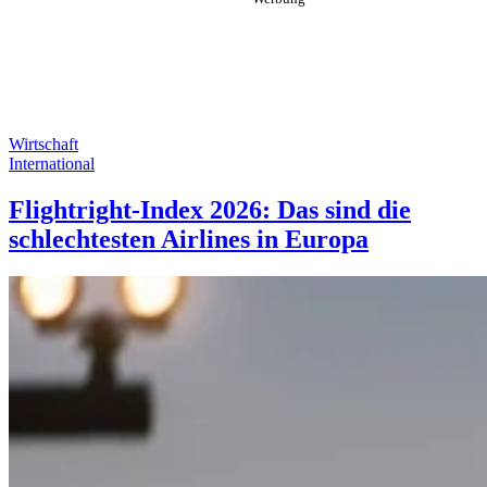
Wirtschaft
International
Flightright-Index 2026: Das sind die
schlechtesten Airlines in Europa