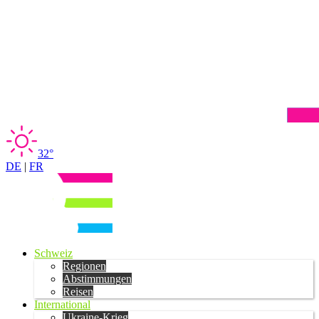
32°
DE
|
FR
Schweiz
Regionen
Abstimmungen
Reisen
International
Ukraine-Krieg