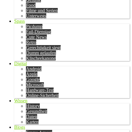
Food
Filme und Serien
Unterwegs
Spass
Picdump
Fail-Dienstag
Cute News
Retro
Gerechtigkeit siegt
Dumm gelaufen
Klischeekanone
Digital
Android
Apple
Google
Microsoft
Hardware-Test
Online-Sicherheit
Wissen
History
Gesundheit
Daten
Karten
Blogs