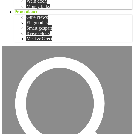
Wein doch
MoneyTalks
Promotionen
Gute News
Flugmodus
Smart gespart
Reise-Glück
Meat & Greet