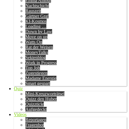
Emma Amour
Nachtschicht
Rauszeit
Gärtner Graf
KI-Kosmos
Loading …
Down by Law
Move on up
Watts On
Rat der Weisen
MoneyTalks
Sektenblog
Work in Progress
Top Job
Zugestiegen
Madame Energie
Smart gespart
Quiz
Mini-Kreuzworträtsel
Quizz den Huber
Quizzticle
Aufgedeckt
Videos
Reportagen
Fragenbot