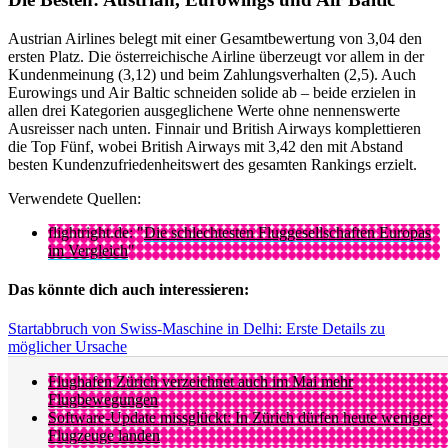
Austrian Airlines belegt mit einer Gesamtbewertung von 3,04 den
ersten Platz. Die österreichische Airline überzeugt vor allem in der
Kundenmeinung (3,12) und beim Zahlungsverhalten (2,5). Auch
Eurowings und Air Baltic schneiden solide ab – beide erzielen in
allen drei Kategorien ausgeglichene Werte ohne nennenswerte
Ausreisser nach unten. Finnair und British Airways komplettieren
die Top Fünf, wobei British Airways mit 3,42 den mit Abstand
besten Kundenzufriedenheitswert des gesamten Rankings erzielt.
Verwendete Quellen:
flightright.de: "
Die schlechtesten Fluggesellschaften Europas
im Vergleich
"
Das könnte dich auch interessieren:
Startabbruch von Swiss-Maschine in Delhi: Erste Details zu
möglicher Ursache
Flughafen Zürich verzeichnet auch im Mai mehr
Flugbewegungen
Software-Update missglückt: In Zürich dürfen heute weniger
Flugzeuge landen