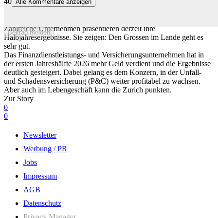
40
Alle Kommentare anzeigen
Halbjahreszahlen: Zurich, Swiss Re, Swisscom, Galenica und Co.
mit starkem Wachstum
Zahlreiche Unternehmen präsentieren derzeit ihre
Beitrag melden
Halbjahresergebnisse. Sie zeigen: Den Grossen im Lande geht es
sehr gut.
Das Finanzdienstleistungs- und Versicherungsunternehmen hat in
der ersten Jahreshälfte 2026 mehr Geld verdient und die Ergebnisse
deutlich gesteigert. Dabei gelang es dem Konzern, in der Unfall-
und Schadensversicherung (P&C) weiter profitabel zu wachsen.
Aber auch im Lebengeschäft kann die Zurich punkten.
Zur Story
0
0
Newsletter
Werbung / PR
Jobs
Impressum
AGB
Datenschutz
Privacy Manager