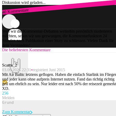
Diskussion wird geladen...
40 Kommentare
Zum Login
Weil wir die Kommentar-Debatten weiterhin persönlich moderieren
möchten, sehen wir uns gezwungen, die Kommentarfunktion 24
Stunden nach Publikation einer Story zu schliessen. Vielen Dank für
dein Verständnis!
Die beliebtesten Kommentare
Scaros_2
03.06.2026 22:31
registriert Juni 2015
Mit Air Baltic letztens geflogen. Haben die einfach Starlink im Fliege
und jeder kann ohne aufpreis Internet nutzen. Fand das richtig richtig
geil um ehrlich zu sein. Nur leider erst nach 50% der reisezeit gemerk
XD.
25
6
Melden
Zum Kommentar