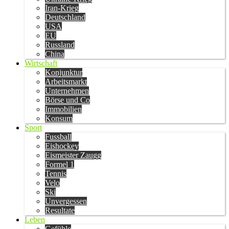
Iran-Krieg
Deutschland
USA
EU
Russland
China
Wirtschaft
Konjunktur
Arbeitsmarkt
Unternehmen
Börse und Co
Immobilien
Konsum
Sport
Fussball
Eishockey
Eismeister Zaugg
Formel 1
Tennis
Velo
Ski
Unvergessen
Resultate
Leben
Gefühle