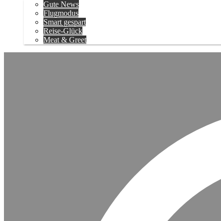
Gute News
Flugmodus
Smart gespart
Reise-Glück
Meat & Greet