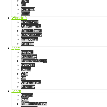
USA
EU
Russland
China
Wirtschaft
Konjunktur
Arbeitsmarkt
Unternehmen
Börse und Co
Immobilien
Konsum
Sport
Fussball
Eishockey
Eismeister Zaugg
Formel 1
Tennis
Velo
Ski
Unvergessen
Resultate
Leben
Gefühle
Food
Filme und Serien