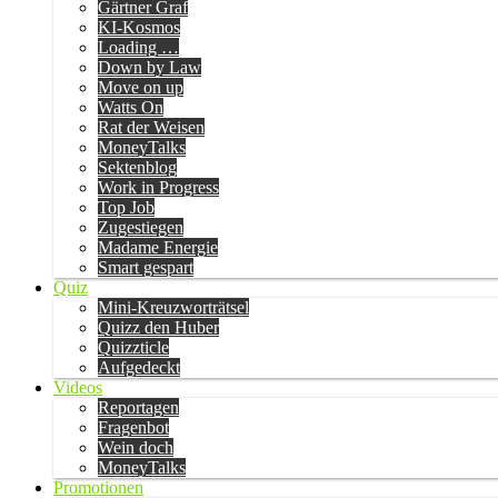
Gärtner Graf
KI-Kosmos
Loading …
Down by Law
Move on up
Watts On
Rat der Weisen
MoneyTalks
Sektenblog
Work in Progress
Top Job
Zugestiegen
Madame Energie
Smart gespart
Quiz
Mini-Kreuzworträtsel
Quizz den Huber
Quizzticle
Aufgedeckt
Videos
Reportagen
Fragenbot
Wein doch
MoneyTalks
Promotionen