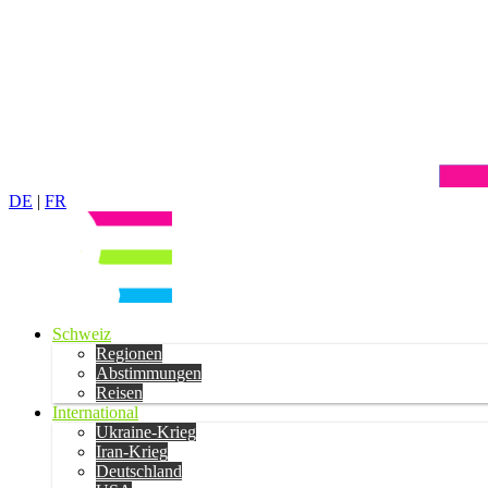
DE
|
FR
Schweiz
Regionen
Abstimmungen
Reisen
International
Ukraine-Krieg
Iran-Krieg
Deutschland