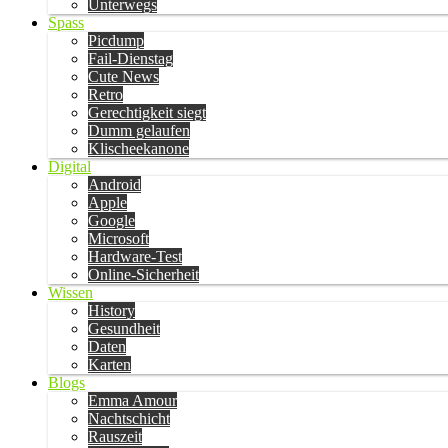
Unterwegs
Spass
Picdump
Fail-Dienstag
Cute News
Retro
Gerechtigkeit siegt
Dumm gelaufen
Klischeekanone
Digital
Android
Apple
Google
Microsoft
Hardware-Test
Online-Sicherheit
Wissen
History
Gesundheit
Daten
Karten
Blogs
Emma Amour
Nachtschicht
Rauszeit