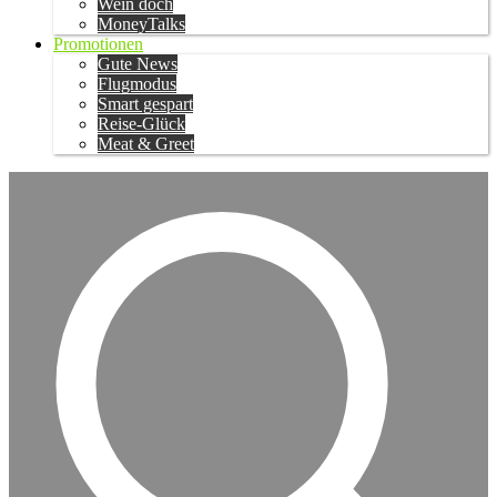
Wein doch
MoneyTalks
Promotionen
Gute News
Flugmodus
Smart gespart
Reise-Glück
Meat & Greet