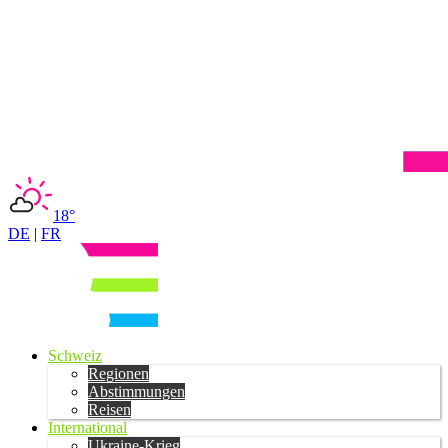
18°
DE
|
FR
Schweiz
Regionen
Abstimmungen
Reisen
International
Ukraine-Krieg