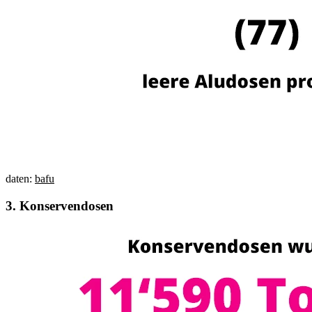
daten:
bafu
3.
Konservendosen