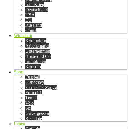
Iran-Krieg
Deutschland
USA
EU
Russland
China
Wirtschaft
Konjunktur
Arbeitsmarkt
Unternehmen
Börse und Co
Immobilien
Konsum
Sport
Fussball
Eishockey
Eismeister Zaugg
Formel 1
Tennis
Velo
Ski
Unvergessen
Resultate
Leben
Gefühle