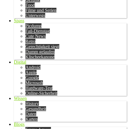
Food
Filme und Serien
Unterwegs
Spass
Picdump
Fail-Dienstag
Cute News
Retro
Gerechtigkeit siegt
Dumm gelaufen
Klischeekanone
Digital
Android
Apple
Google
Microsoft
Hardware-Test
Online-Sicherheit
Wissen
History
Gesundheit
Daten
Karten
Blogs