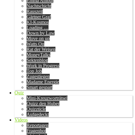
Emma Amour
Nachtschicht
Rauszeit
Gärtner Graf
KI-Kosmos
Loading …
Down by Law
Move on up
Watts On
Rat der Weisen
MoneyTalks
Sektenblog
Work in Progress
Top Job
Zugestiegen
Madame Energie
Smart gespart
Quiz
Mini-Kreuzworträtsel
Quizz den Huber
Quizzticle
Aufgedeckt
Videos
Reportagen
Fragenbot