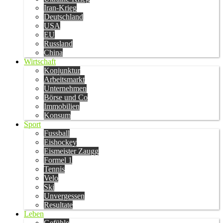
Iran-Krieg
Deutschland
USA
EU
Russland
China
Wirtschaft
Konjunktur
Arbeitsmarkt
Unternehmen
Börse und Co
Immobilien
Konsum
Sport
Fussball
Eishockey
Eismeister Zaugg
Formel 1
Tennis
Velo
Ski
Unvergessen
Resultate
Leben
Gefühle