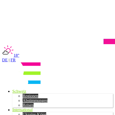
18°
DE
|
FR
Schweiz
Regionen
Abstimmungen
Reisen
International
Ukraine-Krieg