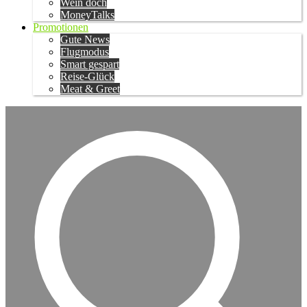
Wein doch
MoneyTalks
Promotionen
Gute News
Flugmodus
Smart gespart
Reise-Glück
Meat & Greet