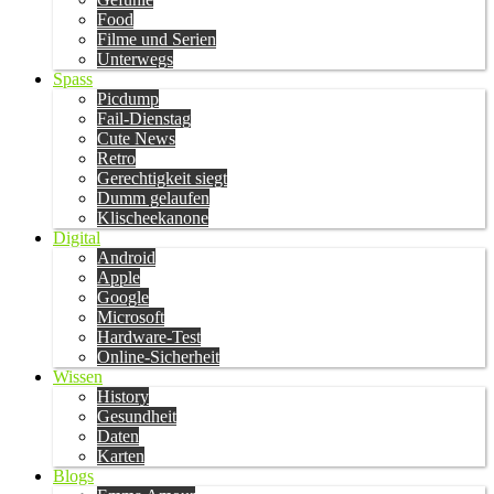
Food
Filme und Serien
Unterwegs
Spass
Picdump
Fail-Dienstag
Cute News
Retro
Gerechtigkeit siegt
Dumm gelaufen
Klischeekanone
Digital
Android
Apple
Google
Microsoft
Hardware-Test
Online-Sicherheit
Wissen
History
Gesundheit
Daten
Karten
Blogs