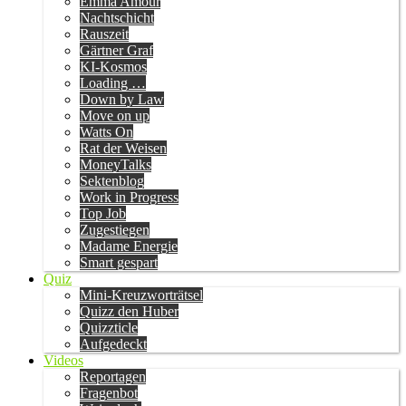
Emma Amour
Nachtschicht
Rauszeit
Gärtner Graf
KI-Kosmos
Loading …
Down by Law
Move on up
Watts On
Rat der Weisen
MoneyTalks
Sektenblog
Work in Progress
Top Job
Zugestiegen
Madame Energie
Smart gespart
Quiz
Mini-Kreuzworträtsel
Quizz den Huber
Quizzticle
Aufgedeckt
Videos
Reportagen
Fragenbot