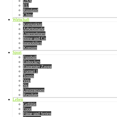
USA
EU
Russland
China
Wirtschaft
Konjunktur
Arbeitsmarkt
Unternehmen
Börse und Co
Immobilien
Konsum
Sport
Fussball
Eishockey
Eismeister Zaugg
Formel 1
Tennis
Velo
Ski
Unvergessen
Resultate
Leben
Gefühle
Food
Filme und Serien