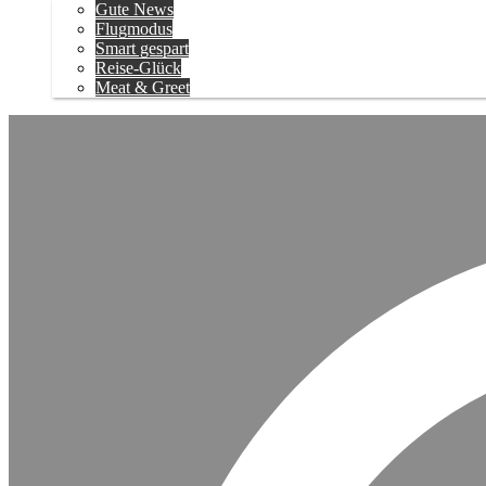
Gute News
Flugmodus
Smart gespart
Reise-Glück
Meat & Greet