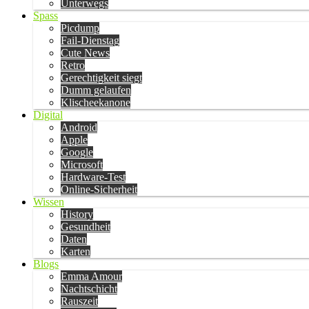
Unterwegs
Spass
Picdump
Fail-Dienstag
Cute News
Retro
Gerechtigkeit siegt
Dumm gelaufen
Klischeekanone
Digital
Android
Apple
Google
Microsoft
Hardware-Test
Online-Sicherheit
Wissen
History
Gesundheit
Daten
Karten
Blogs
Emma Amour
Nachtschicht
Rauszeit