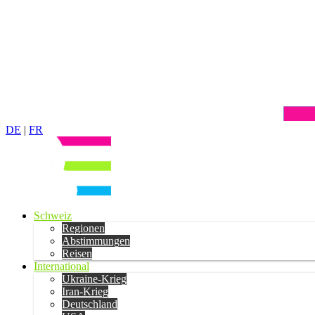
DE
|
FR
Schweiz
Regionen
Abstimmungen
Reisen
International
Ukraine-Krieg
Iran-Krieg
Deutschland