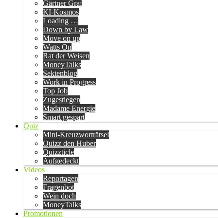
Gärtner Graf
KI-Kosmos
Loading …
Down by Law
Move on up
Watts On
Rat der Weisen
MoneyTalks
Sektenblog
Work in Progress
Top Job
Zugestiegen
Madame Energie
Smart gespart
Quiz
Mini-Kreuzworträtsel
Quizz den Huber
Quizzticle
Aufgedeckt
Videos
Reportagen
Fragenbot
Wein doch
MoneyTalks
Promotionen