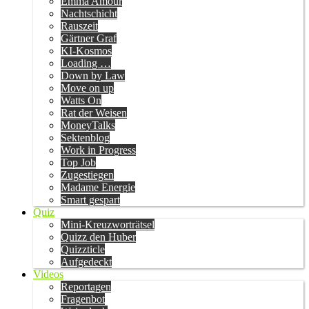
Emma Amour
Nachtschicht
Rauszeit
Gärtner Graf
KI-Kosmos
Loading …
Down by Law
Move on up
Watts On
Rat der Weisen
MoneyTalks
Sektenblog
Work in Progress
Top Job
Zugestiegen
Madame Energie
Smart gespart
Quiz
Mini-Kreuzworträtsel
Quizz den Huber
Quizzticle
Aufgedeckt
Videos
Reportagen
Fragenbot