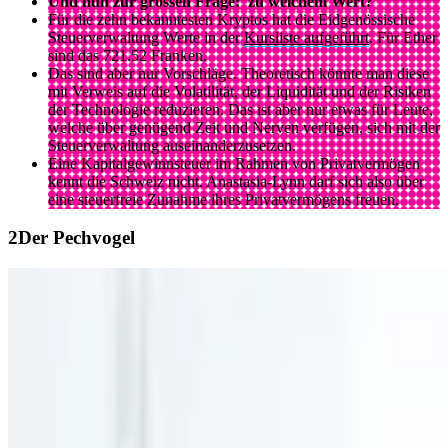
Und nun zur grossen Frage: zu welchem Wert?
Für die zehn bekanntesten Kryptos hat die Eidgenössische
Steuerverwaltung Werte in der
Kursliste aufgeführt
. Für Ether
sind das 721.52 Franken.
Das sind aber nur Vorschläge. Theoretisch könnte man diese
mit Verweis auf die Volatilität, der Liquidität und der Risiken
der Technologie reduzieren. Das ist aber nur etwas für Leute,
welche über genügend Zeit und Nerven verfügen, sich mit der
Steuerverwaltung auseinanderzusetzen.
Eine Kapitalgewinnsteuer im Rahmen von Privatvermögen
kennt die Schweiz nicht. Anastasia-Lynn darf sich also über
eine steuerfreie Zunahme ihres Privatvermögens freuen.
Der Pechvogel