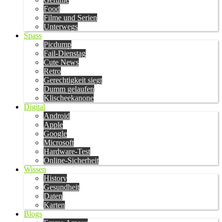
Food
Filme und Serien
Unterwegs
Spass
Picdump
Fail-Dienstag
Cute News
Retro
Gerechtigkeit siegt
Dumm gelaufen
Klischeekanone
Digital
Android
Apple
Google
Microsoft
Hardware-Test
Online-Sicherheit
Wissen
History
Gesundheit
Daten
Karten
Blogs