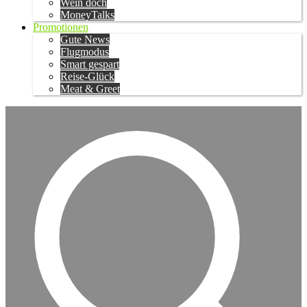
Wein doch
MoneyTalks
Promotionen
Gute News
Flugmodus
Smart gespart
Reise-Glück
Meat & Greet