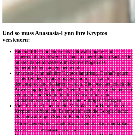
Und so muss Anastasia-Lynn ihre Kryptos
versteuern:
Bitcoin, Ether und andere «Kryptowährungen» sind
steuerrechtlich geldwerte Rechte an einer digitalen Sache. Sie
müssen daher mindestens im Reinvermögen des
Steuerpflichtigen angegeben werden.
Anastasia-Lynn hält ihre Kryptos langfristig. Deshalb gelten
sie als Teil des Privatvermögens und müssen auch
dementsprechend deklariert werden. Bitte beachtet jedoch die
Anweisung der kantonalen Steuerbehörden dazu: Die meisten
verlangen eine Deklaration im «Wertschriften- und
Guthabenverzeichnis», andere unter «übriges Vermögen».
Viele Kantone haben bereits Merkblätter zur Handhabe von
Kryptos veröffentlicht. Es empfiehlt sich die Google-Suche:
«Kryptowährungen Steuern Kanton XYZ»*
*Wir erwarten vom durchschnittlichen watson-User, dass er merkt, dass
XYZ durch den Wohnkanton ersetzt werden muss.