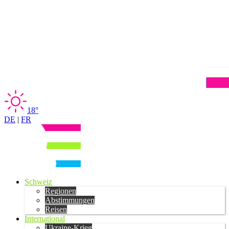
18°
DE
|
FR
Schweiz
Regionen
Abstimmungen
Reisen
International
Ukraine-Krieg