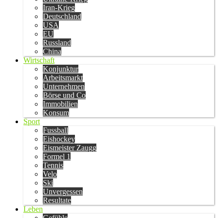
Iran-Krieg
Deutschland
USA
EU
Russland
China
Wirtschaft
Konjunktur
Arbeitsmarkt
Unternehmen
Börse und Co
Immobilien
Konsum
Sport
Fussball
Eishockey
Eismeister Zaugg
Formel 1
Tennis
Velo
Ski
Unvergessen
Resultate
Leben
Gefühle