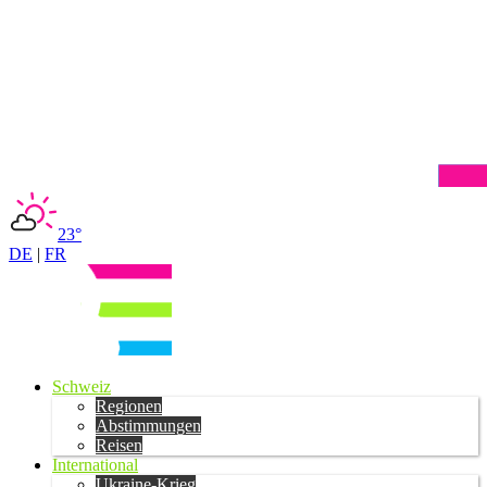
23°
DE
|
FR
Schweiz
Regionen
Abstimmungen
Reisen
International
Ukraine-Krieg