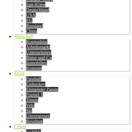
Iran-Krieg
Deutschland
USA
EU
Russland
China
Wirtschaft
Konjunktur
Arbeitsmarkt
Unternehmen
Börse und Co
Immobilien
Konsum
Sport
Fussball
Eishockey
Eismeister Zaugg
Formel 1
Tennis
Velo
Ski
Unvergessen
Resultate
Leben
Gefühle