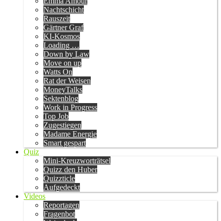
Emma Amour
Nachtschicht
Rauszeit
Gärtner Graf
KI-Kosmos
Loading …
Down by Law
Move on up
Watts On
Rat der Weisen
MoneyTalks
Sektenblog
Work in Progress
Top Job
Zugestiegen
Madame Energie
Smart gespart
Quiz
Mini-Kreuzworträtsel
Quizz den Huber
Quizzticle
Aufgedeckt
Videos
Reportagen
Fragenbot