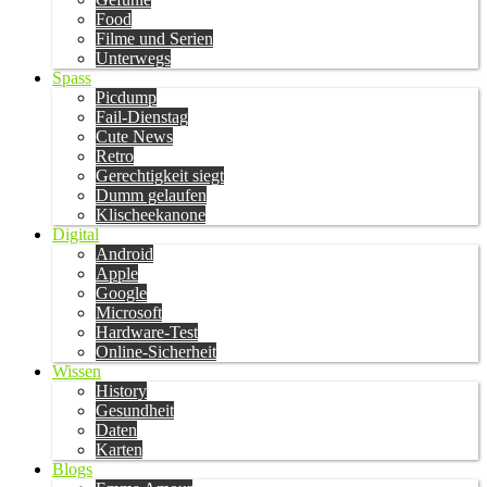
Food
Filme und Serien
Unterwegs
Spass
Picdump
Fail-Dienstag
Cute News
Retro
Gerechtigkeit siegt
Dumm gelaufen
Klischeekanone
Digital
Android
Apple
Google
Microsoft
Hardware-Test
Online-Sicherheit
Wissen
History
Gesundheit
Daten
Karten
Blogs