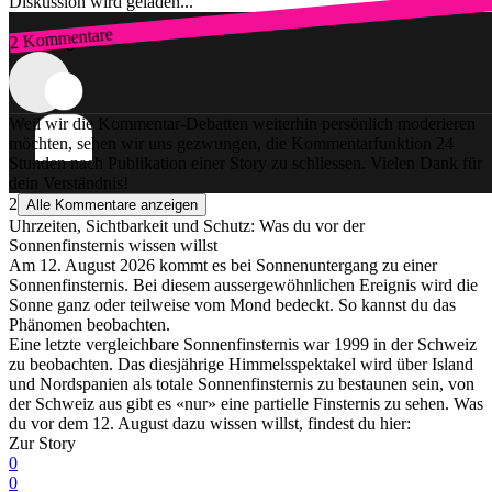
Diskussion wird geladen...
2 Kommentare
Zum Login
Weil wir die Kommentar-Debatten weiterhin persönlich moderieren
möchten, sehen wir uns gezwungen, die Kommentarfunktion 24
Stunden nach Publikation einer Story zu schliessen. Vielen Dank für
dein Verständnis!
2
Alle Kommentare anzeigen
Uhrzeiten, Sichtbarkeit und Schutz: Was du vor der
Sonnenfinsternis wissen willst
Am 12. August 2026 kommt es bei Sonnenuntergang zu einer
Sonnenfinsternis. Bei diesem aussergewöhnlichen Ereignis wird die
Sonne ganz oder teilweise vom Mond bedeckt. So kannst du das
Phänomen beobachten.
Eine letzte vergleichbare Sonnenfinsternis war 1999 in der Schweiz
zu beobachten. Das diesjährige Himmelsspektakel wird über Island
und Nordspanien als totale Sonnenfinsternis zu bestaunen sein, von
der Schweiz aus gibt es «nur» eine partielle Finsternis zu sehen. Was
du vor dem 12. August dazu wissen willst, findest du hier:
Zur Story
0
0