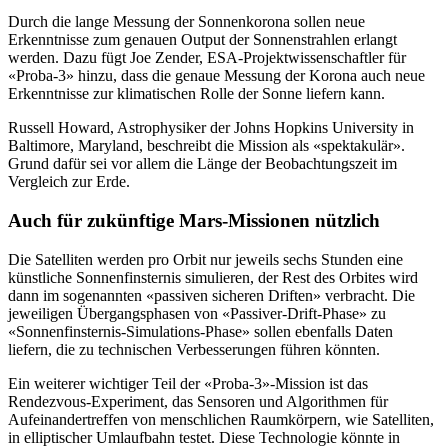
Durch die lange Messung der Sonnenkorona sollen neue
Erkenntnisse zum genauen Output der Sonnenstrahlen erlangt
werden. Dazu fügt Joe Zender, ESA-Projektwissenschaftler für
«Proba-3» hinzu, dass die genaue Messung der Korona auch neue
Erkenntnisse zur klimatischen Rolle der Sonne liefern kann.
Russell Howard, Astrophysiker der Johns Hopkins University in
Baltimore, Maryland, beschreibt die Mission als «spektakulär».
Grund dafür sei vor allem die Länge der Beobachtungszeit im
Vergleich zur Erde.
Auch für zukünftige Mars-Missionen nützlich
Die Satelliten werden pro Orbit nur jeweils sechs Stunden eine
künstliche Sonnenfinsternis simulieren, der Rest des Orbites wird
dann im sogenannten «passiven sicheren Driften» verbracht. Die
jeweiligen Übergangsphasen von «Passiver-Drift-Phase» zu
«Sonnenfinsternis-Simulations-Phase» sollen ebenfalls Daten
liefern, die zu technischen Verbesserungen führen könnten.
Ein weiterer wichtiger Teil der «Proba-3»-Mission ist das
Rendezvous-Experiment, das Sensoren und Algorithmen für
Aufeinandertreffen von menschlichen Raumkörpern, wie Satelliten,
in elliptischer Umlaufbahn testet. Diese Technologie könnte in