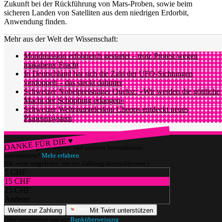
Zukunft bei der Rückführung von Mars-Proben, sowie beim
sicheren Landen von Satelliten aus dem niedrigen Erdorbit,
Anwendung finden.
Mehr aus der Welt der Wissenschaft:
Mondmission erfolgreich gestartet – trotz Protest wegen
makaberer Fracht
In Deutschland hat sich die Zahl der UFO-Sichtungen
verdoppelt – das steckt dahinter
Schweizer Nobelpreisträger Queloz: «Wir werden die göttliche
Macht der Schöpfung erlangen»
Schweizer Weltraumteleskop Cheops entdeckt neues
Planetensystem
DANKE FÜR DIE ♥
Würdest du gerne watson und unseren Journalismus
unterstützen?
Mehr erfahren
(Du wirst umgeleitet, um die Zahlung abzuschliessen.)
5 CHF
15 CHF
25 CHF
Anderer
Weiter zur Zahlung
Mit Twint unterstützen
Oder unterstütze uns per
Banküberweisung
.