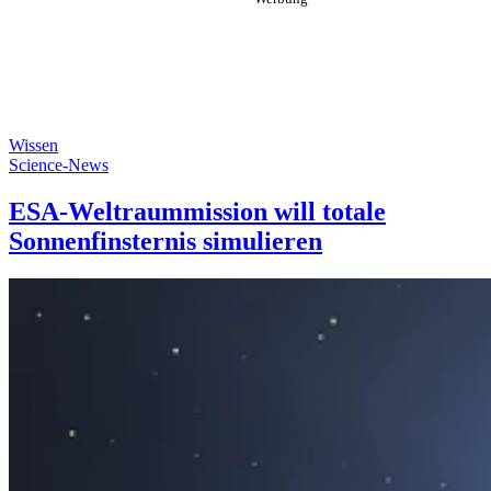
Wissen
Science-News
ESA-Weltraummission will totale
Sonnenfinsternis simulieren