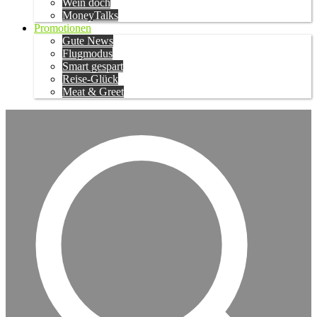
Wein doch
MoneyTalks
Promotionen
Gute News
Flugmodus
Smart gespart
Reise-Glück
Meat & Greet