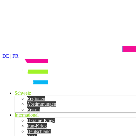
DE
|
FR
Schweiz
Regionen
Abstimmungen
Reisen
International
Ukraine-Krieg
Iran-Krieg
Deutschland