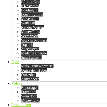
Gärtner Graf
KI-Kosmos
Loading …
Down by Law
Move on up
Watts On
Rat der Weisen
MoneyTalks
Sektenblog
Work in Progress
Top Job
Zugestiegen
Madame Energie
Smart gespart
Quiz
Mini-Kreuzworträtsel
Quizz den Huber
Quizzticle
Aufgedeckt
Videos
Reportagen
Fragenbot
Wein doch
MoneyTalks
Promotionen