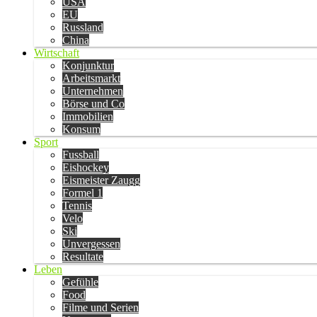
USA
EU
Russland
China
Wirtschaft
Konjunktur
Arbeitsmarkt
Unternehmen
Börse und Co
Immobilien
Konsum
Sport
Fussball
Eishockey
Eismeister Zaugg
Formel 1
Tennis
Velo
Ski
Unvergessen
Resultate
Leben
Gefühle
Food
Filme und Serien