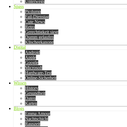
Unterwegs
Spass
Picdump
Fail-Dienstag
Cute News
Retro
Gerechtigkeit siegt
Dumm gelaufen
Klischeekanone
Digital
Android
Apple
Google
Microsoft
Hardware-Test
Online-Sicherheit
Wissen
History
Gesundheit
Daten
Karten
Blogs
Emma Amour
Nachtschicht
Rauszeit