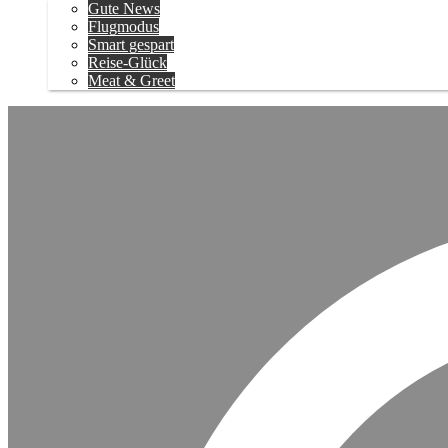
Gute News
Flugmodus
Smart gespart
Reise-Glück
Meat & Greet